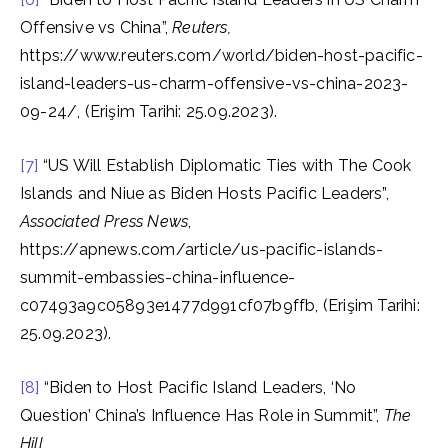
Offensive vs China”,
Reuters,
https://www.reuters.com/world/biden-host-pacific-
island-leaders-us-charm-offensive-vs-china-2023-
09-24/, (Erişim Tarihi: 25.09.2023).
[7]
“US Will Establish Diplomatic Ties with The Cook
Islands and Niue as Biden Hosts Pacific Leaders”,
Associated Press News
,
https://apnews.com/article/us-pacific-islands-
summit-embassies-china-influence-
c07493a9c05893e1477d991cf07b9ffb, (Erişim Tarihi:
25.09.2023).
[8]
“Biden to Host Pacific Island Leaders, ‘No
Question’ China’s Influence Has Role in Summit”,
The
Hill,