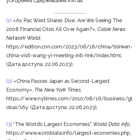
ускорения сдерживания Китая.
[1]
«As Pac West Shares Dive, Are We Seeing The
2008 Financial Crisis All Over Again?»,
Cable News
Network World,
https://edition.cnn.com/2023/06/18/china/blinken-
china-visit-wang-yi-meeting-intl-hnk/index.html,
(Дата доступа: 22.06.2023).
[2]
«China Passes Japan as Second-Largest
Economy»,
The New York Times,
https://www.nytimes.com/2010/08/16/business/gl
obal/16y, (Дата доступа: 22.06.2023).
[3]
“The World’s Largest Economies”,
World Data Info
,
https://www.worlddata.info/largest-economies.php,