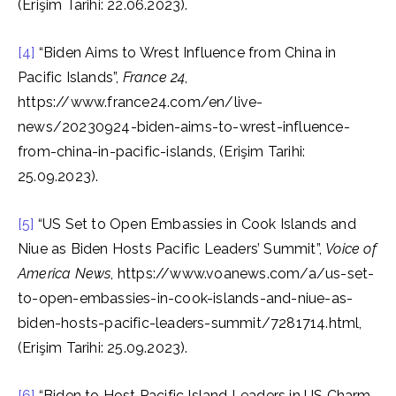
(Erişim Tarihi: 22.06.2023).
[4]
“Biden Aims to Wrest Influence from China in
Pacific Islands”,
France 24
,
https://www.france24.com/en/live-
news/20230924-biden-aims-to-wrest-influence-
from-china-in-pacific-islands, (Erişim Tarihi:
25.09.2023).
[5]
“US Set to Open Embassies in Cook Islands and
Niue as Biden Hosts Pacific Leaders’ Summit”,
Voice of
America News
, https://www.voanews.com/a/us-set-
to-open-embassies-in-cook-islands-and-niue-as-
biden-hosts-pacific-leaders-summit/7281714.html,
(Erişim Tarihi: 25.09.2023).
[6]
“Biden to Host Pacific Island Leaders in US Charm