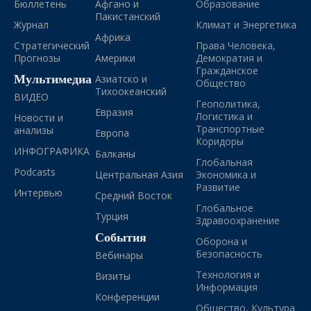
Бюллетень
Афгано и
Образование
Пакистанский
Журнал
Климат и Энергетика
Африка
Стратегический
Права Человека,
Прогнозы
Америки
Демократия и
Гражданское
Мультимедиа
Азиатско и
Общество
Тихоокеанский
ВИДЕО
Геополитика,
Евразия
Логистика и
Новости и
Транспортные
анализы
Европа
Коридоры
ИНФОГРАФИКА
Балканы
Глобальная
Podcasts
Центральная Азия
Экономика и
Развитие
Интервью
Средний Восток
Глобальное
Турция
Здравоохранение
События
Оборона и
Безопасность
Вебинары
Технология и
Визиты
Информация
Конференции
Общество, Культура