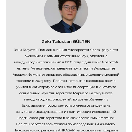
Zeki Talustan GÜLTEN
Зеки Талустан Гюльтен окончил Университет Ялова, факультет
экономики и административных наук, отделение
международных отношений в 2021 году с дипломной работой
на тему "Американская внешняя политика" и Университет
Анадолу, факультет открытого образования, отделение внешней
торговли в 2023 году. Гюльтен, который в настоящее время
учится в магистратуре с защитой диссертации в Институте
социальных наук Университета Мармара на факультете
международных отношений, во время обучения в
бакалавриате провел семестр в качестве студента на
факультете международных и политических исследований
Лодзинского университета в рамках программы Erasmus+.
Гюльтен работает ассистентом по исследованиям Азиатско-
Тихоокеанского региона в ANKASAM, его основными сферами