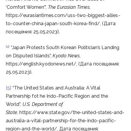
‘Comfort Women’”,
The Eurasian Times
,
https://eurasiantimes.com/uss-two-biggest-allies-
to-counter-china-japan-south-korea-find/, (Дата
посещения: 25.05.2023).
[4]
“Japan Protests South Korean Politician’s Landing
on Disputed Islands”,
Kyodo News
,
https://english.kyodonews.net/, (Дата посещения:
25.05.2023).
[5]
“The United States and Australia: A Vital
Partnership fot he Indo-Pacific Region and the
World”,
U.S. Department of
State,
https://www.state.gov/the-united-states-and-
australia-a-vital-partnership-for-the-indo-pacific-
region-and-the-world/, Дата посещения: