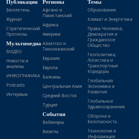
Публикации
Регионы
Темы
Бюллетень
Афгано и
Образование
Пакистанский
Журнал
Климат и Энергетика
Африка
Стратегический
Права Человека,
Прогнозы
Америки
Демократия и
Гражданское
Мультимедиа
Азиатско и
Общество
Тихоокеанский
ВИДЕО
Геополитика,
Евразия
Логистика и
Новости и
Транспортные
анализы
Европа
Коридоры
ИНФОГРАФИКА
Балканы
Глобальная
Podcasts
Центральная Азия
Экономика и
Развитие
Интервью
Средний Восток
Глобальное
Турция
Здравоохранение
События
Оборона и
Безопасность
Вебинары
Технология и
Визиты
Информация