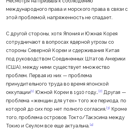
Несмотря на призывы к соблюдению
международного права и морского права в связи с
этой проблемой, напряженность не спадает.
С другой стороны, хотя Япония и Южная Корея
сотрудничают в вопросах ядерной угрозы со
стороны Северной Кореи и сдерживания Китая
под руководством Соединенных Штатов Америки
(США), между ними существует множество
проблем. Первая из них — проблема
принудительного труда во время японской
[1]
[2]
оккупации
Южной Кореи в 1910 году..
Другая —
проблема «женщин для утех» того же периода, по
[3]
которой до сих пор нет полного согласия.
Кроме
того, проблема островов Токто/Такэсима между
[4]
Токио и Сеулом все еще актуальна.