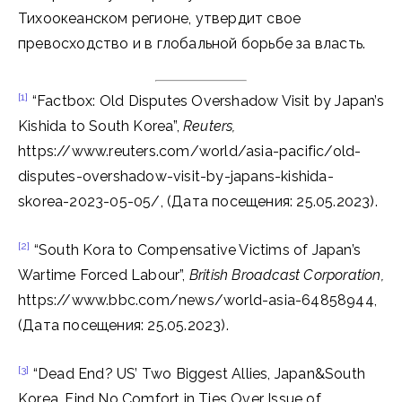
Тихоокеанском регионе, утвердит свое
превосходство и в глобальной борьбе за власть.
[1]
“Factbox: Old Disputes Overshadow Visit by Japan’s
Kishida to South Korea”,
Reuters,
https://www.reuters.com/world/asia-pacific/old-
disputes-overshadow-visit-by-japans-kishida-
skorea-2023-05-05/, (Дата посещения: 25.05.2023).
[2]
“South Kora to Compensative Victims of Japan’s
Wartime Forced Labour”,
British Broadcast Corporation,
https://www.bbc.com/news/world-asia-64858944,
(Дата посещения: 25.05.2023).
[3]
“Dead End? US’ Two Biggest Allies, Japan&South
Korea, Find No Comfort in Ties Over Issue of