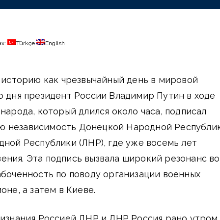
ах:
Türkçe
English
в историю как чрезвычайный день в мировой
о дня президент России Владимир Путин в ходе
 народа, который длился около часа, подписал
ю независимость Донецкой Народной Республи
дной Республики (ЛНР), где уже восемь лет
ения. Эта подпись вызвала широкий резонанс во
абоченность по поводу организации военных
оне, а затем в Киеве.
ризнания Россией ДНР и ЛНР Россия рано утром