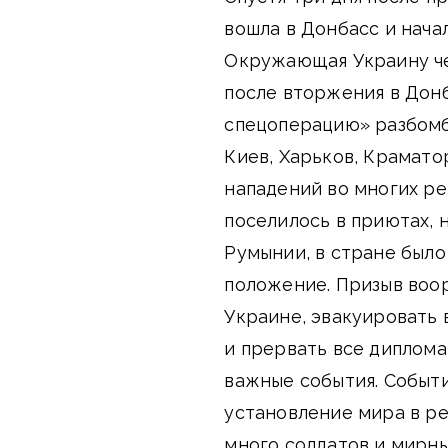
вошла в Донбасс и нача
Окружающая Украину че
после вторжения в Дон
спецоперацию» разбомб
Киев, Харьков, Крамато
нападений во многих р
поселилось в приютах, 
Румынии, в стране был
положение. Призыв воор
Украине, эвакуировать 
и прервать все диплом
важные события. События
установление мира в ре
много солдатов и мирны