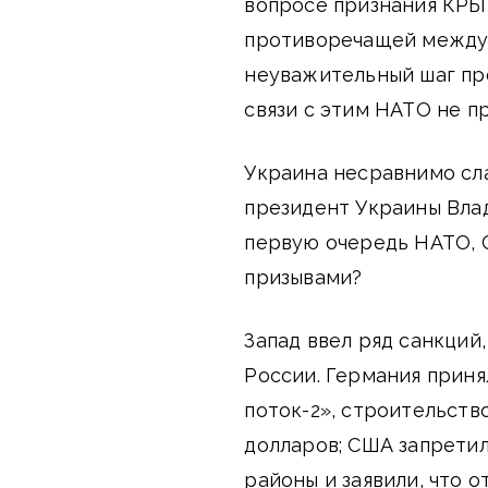
вопросе признания КРЫ
противоречащей междун
неуважительный шаг пр
связи с этим НАТО не п
Украина несравнимо сла
президент Украины Влад
первую очередь НАТО, С
призывами?
Запад ввел ряд санкций
России. Германия прин
поток-2», строительство
долларов; США запрети
районы и заявили, что 