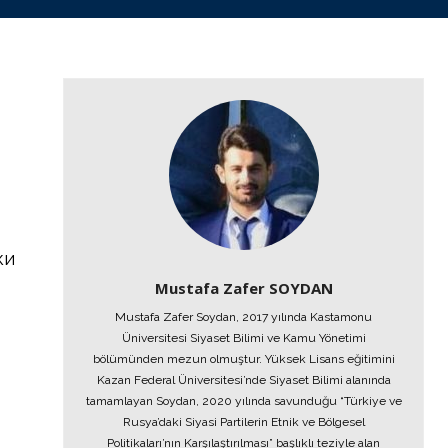
ки
Mustafa Zafer SOYDAN
Mustafa Zafer Soydan, 2017 yılında Kastamonu
Üniversitesi Siyaset Bilimi ve Kamu Yönetimi
bölümünden mezun olmuştur. Yüksek Lisans eğitimini
Kazan Federal Üniversitesi’nde Siyaset Bilimi alanında
tamamlayan Soydan, 2020 yılında savunduğu “Türkiye ve
Rusya’daki Siyasi Partilerin Etnik ve Bölgesel
Politikaları’nın Karşılaştırılması” başlıklı teziyle alan