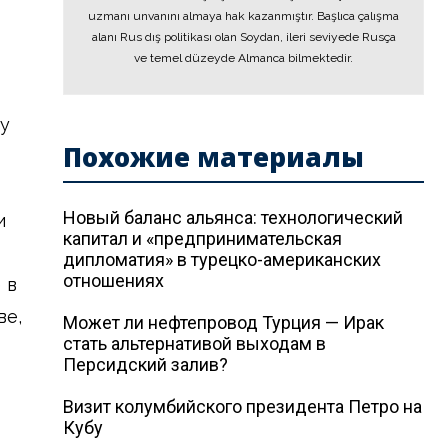
uzmanı unvanını almaya hak kazanmıştır. Başlıca çalışma
alanı Rus dış politikası olan Soydan, ileri seviyede Rusça
ve temel düzeyde Almanca bilmektedir.
цу
Похожие материалы
Новый баланс альянса: технологический
и
капитал и «предпринимательская
дипломатия» в турецко-американских
отношениях
 в
ве,
Может ли нефтепровод Турция — Ирак
стать альтернативой выходам в
Персидский залив?
Визит колумбийского президента Петро на
Кубу