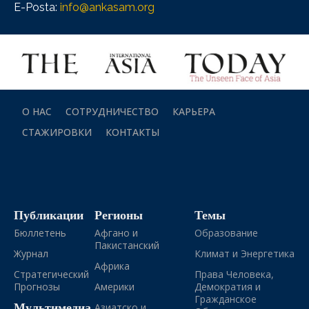
E-Posta:
info@ankasam.org
О НАС
СОТРУДНИЧЕСТВО
КАРЬЕРА
СТАЖИРОВКИ
КОНТАКТЫ
Публикации
Регионы
Темы
Бюллетень
Афгано и
Образование
Пакистанский
Журнал
Климат и Энергетика
Африка
Стратегический
Права Человека,
Прогнозы
Америки
Демократия и
Гражданское
Мультимедиа
Азиатско и