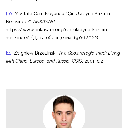
[10]
Mustafa Cem Koyuncu, “Çin Ukrayna Krizi’nin
Neresinde?”,
ANKASAM
,
https://www.ankasam.org/cin-ukrayna-krizinin-
neresinde/, (Дата обращения: 19.06.2022).
[11]
Zbigniew Brzezinski,
The Geostrategic Triad: Living
with China, Europe, and Russia
, CSIS, 2001, с.2.