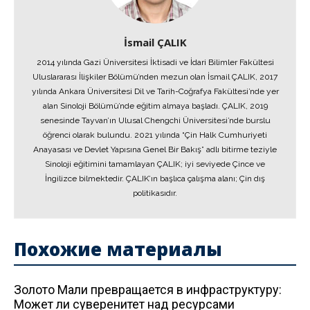
İsmail ÇALIK
2014 yılında Gazi Üniversitesi İktisadi ve İdari Bilimler Fakültesi
Uluslararası İlişkiler Bölümü’nden mezun olan İsmail ÇALIK, 2017
yılında Ankara Üniversitesi Dil ve Tarih-Coğrafya Fakültesi’nde yer
alan Sinoloji Bölümü’nde eğitim almaya başladı. ÇALIK, 2019
senesinde Tayvan’ın Ulusal Chengchi Üniversitesi’nde burslu
öğrenci olarak bulundu. 2021 yılında “Çin Halk Cumhuriyeti
Anayasası ve Devlet Yapısına Genel Bir Bakış” adlı bitirme teziyle
Sinoloji eğitimini tamamlayan ÇALIK; iyi seviyede Çince ve
İngilizce bilmektedir. ÇALIK’ın başlıca çalışma alanı; Çin dış
politikasıdır.
Похожие материалы
Золото Мали превращается в инфраструктуру:
Может ли суверенитет над ресурсами