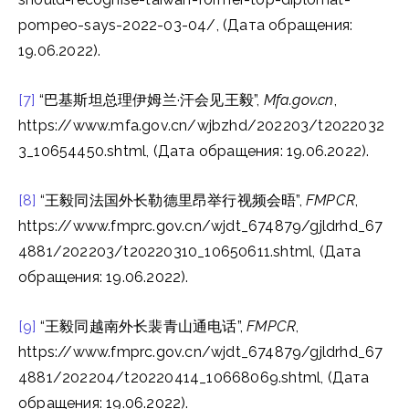
pompeo-says-2022-03-04/, (Дата обращения:
19.06.2022).
[7]
“巴基斯坦总理伊姆兰·汗会见王毅”,
Mfa.gov.cn
,
https://www.mfa.gov.cn/wjbzhd/202203/t2022032
3_10654450.shtml, (Дата обращения: 19.06.2022).
[8]
“王毅同法国外长勒德里昂举行视频会晤”,
FMPCR
,
https://www.fmprc.gov.cn/wjdt_674879/gjldrhd_67
4881/202203/t20220310_10650611.shtml, (Дата
обращения: 19.06.2022).
[9]
“王毅同越南外长裴青山通电话”,
FMPCR
,
https://www.fmprc.gov.cn/wjdt_674879/gjldrhd_67
4881/202204/t20220414_10668069.shtml, (Дата
обращения: 19.06.2022).