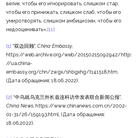
велик, чтобы его игнорировать, слишком стар,
чтобы его принижать, слишком слаб, чтобы его
умиротворять, слишком амбициозен, чтобы его
недооценивать».
[11]
[1]
“双边回顾”,
China Embassy
,
https://web.archive.org/web/20150215092942/http:
//ua.china-
embassy.org/chn/zwgx/shbgxhg/t141518.htm,
(Дата обращения: 18.06.2022).
[2]
“中乌就乌克兰外长兹连科访华发表联合新闻公报”,
China News
, https://www.chinanews.com.cn/2002-
01-31/26/159193.html, (Дата обращения:
18.06.2022).