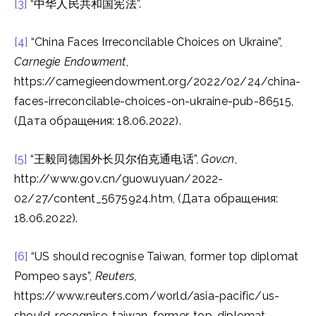
[3]
“中华人民共和国宪法”.
[4]
“China Faces Irreconcilable Choices on Ukraine”,
Carnegie Endowment
,
https://carnegieendowment.org/2022/02/24/china-
faces-irreconcilable-choices-on-ukraine-pub-86515,
(Дата обращения: 18.06.2022).
[5]
“王毅同德国外长贝尔伯克通电话”,
Gov.cn
,
http://www.gov.cn/guowuyuan/2022-
02/27/content_5675924.htm, (Дата обращения:
18.06.2022).
[6]
“US should recognise Taiwan, former top diplomat
Pompeo says”,
Reuters
,
https://www.reuters.com/world/asia-pacific/us-
should-recognise-taiwan-former-top-diplomat-