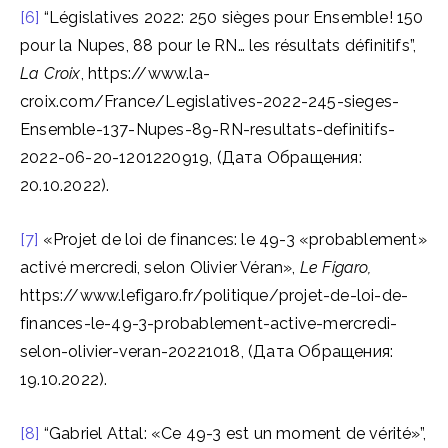
[6]
“Législatives 2022: 250 sièges pour Ensemble! 150
pour la Nupes, 88 pour le RN… les résultats définitifs”,
La Croix
, https://www.la-
croix.com/France/Legislatives-2022-245-sieges-
Ensemble-137-Nupes-89-RN-resultats-definitifs-
2022-06-20-1201220919, (Дата Обращения:
20.10.2022).
[7]
«Projet de loi de finances: le 49-3 «probablement»
activé mercredi, selon Olivier Véran»,
Le Figaro,
https://www.lefigaro.fr/politique/projet-de-loi-de-
finances-le-49-3-probablement-active-mercredi-
selon-olivier-veran-20221018, (Дата Обращения:
19.10.2022).
[8]
“Gabriel Attal: «Ce 49-3 est un moment de vérité»”,