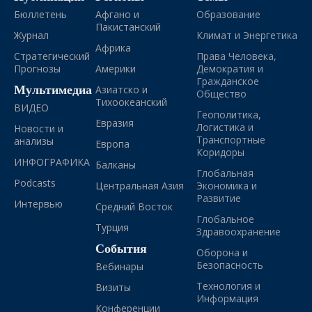
Бюллетень
Афгано и
Образование
Пакистанский
Журнал
Климат и Энергетика
Африка
Стратегический
Права Человека,
Прогнозы
Америки
Демократия и
Гражданское
Мультимедиа
Азиатско и
Общество
Тихоокеанский
ВИДЕО
Геополитика,
Евразия
Логистика и
Новости и
Транспортные
анализы
Европа
Коридоры
ИНФОГРАФИКА
Балканы
Глобальная
Podcasts
Центральная Азия
Экономика и
Развитие
Интервью
Средний Восток
Глобальное
Турция
Здравоохранение
События
Оборона и
Безопасность
Вебинары
Технология и
Визиты
Информация
Конференции