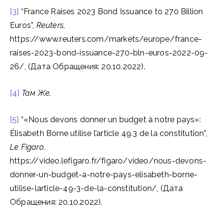
[3]
“France Raises 2023 Bond Issuance to 270 Billion
Euros”,
Reuters
,
https://www.reuters.com/markets/europe/france-
raises-2023-bond-issuance-270-bln-euros-2022-09-
26/, (Дата Обращения: 20.10.2022).
[4]
Там Же.
[5]
“«Nous devons donner un budget à notre pays»:
Élisabeth Borne utilise l’article 49.3 de la constitution”,
Le Figaro
,
https://video.lefigaro.fr/figaro/video/nous-devons-
donner-un-budget-a-notre-pays-elisabeth-borne-
utilise-larticle-49-3-de-la-constitution/, (Дата
Обращения: 20.10.2022).