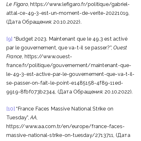
Le Figaro
, https://www.lefigaro.fr/politique/gabriel-
attal-ce-49-3-est-un-moment-de-verite-20221019,
(Дата Обращения: 20.10.2022).
[9]
“Budget 2023. Maintenant que le 49.3 est activé
par le gouvernement, que va-t-il se passer?”,
Ouest
France
, https://www.ouest-
france.fr/politique/gouvernement/maintenant-que-
le-49-3-est-active-par-le-gouvernement-que-va-t-il-
se-passer-on-fait-le-point-e1485158-4f89-11ed-
9919-8fbf073b2344, (Дата Обращения: 20.10.2022).
[10]
“France Faces Massive National Strike on
Tuesday”,
AA
,
https://www.aa.com.tr/en/europe/france-faces-
massive-national-strike-on-tuesday/2713711, (Дата