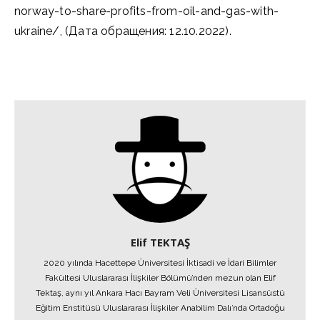
norway-to-share-profits-from-oil-and-gas-with-
ukraine/, (Дата обращения: 12.10.2022).
Elif TEKTAŞ
2020 yılında Hacettepe Üniversitesi İktisadi ve İdari Bilimler
Fakültesi Uluslararası İlişkiler Bölümü’nden mezun olan Elif
Tektaş, aynı yıl Ankara Hacı Bayram Veli Üniversitesi Lisansüstü
Eğitim Enstitüsü Uluslararası İlişkiler Anabilim Dalı’nda Ortadoğu