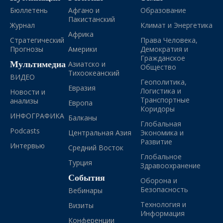
Бюллетень
Афгано и
Образование
Пакистанский
Журнал
Климат и Энергетика
Африка
Стратегический
Права Человека,
Прогнозы
Америки
Демократия и
Гражданское
Мультимедиа
Азиатско и
Общество
Тихоокеанский
ВИДЕО
Геополитика,
Евразия
Логистика и
Новости и
Транспортные
анализы
Европа
Коридоры
ИНФОГРАФИКА
Балканы
Глобальная
Podcasts
Центральная Азия
Экономика и
Развитие
Интервью
Средний Восток
Глобальное
Турция
Здравоохранение
События
Оборона и
Безопасность
Вебинары
Технология и
Визиты
Информация
Конференции