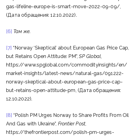
gas-lifeline-europe-is-smart-move-2022-09-09/,
(Дата обращения: 12.10.2022).
[6]
Там же
.
[7]
“Norway ‘Skeptical’ about European Gas Price Cap,
but Retains Open Attitude: PM”,
SP Global
,
https://www.spglobal.com/commodityinsights/en/
market-insights/latest-news/natural-gas/091222-
norway-skeptical-about-european-gas-price-cap-
but-retains-open-attitude-pm, (Дата обращения:
12.10.2022).
[8]
“Polish PM Urges Norway to Share Profits From Oil
And Gas with Ukraine”,
Frontier Post
,
https://thefrontierpost.com/polish-pm-urges-