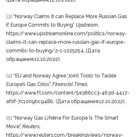
[3]
“Norway Claims It can Replace More Russian Gas
if Europe Commits to Buying”
Upstream
,
https://www.upstreamonline.com/politics/norway-
claims-it-can-replace-more-russian-gas-if-europe-
commits-to-buying/2-1-1225254, (Дата
обращения:12.10.2022).
[4]
“EU and Norway Agree ‘Joint Tools’ to Tackle
Europe’s Gas Crisis”,
Financial Times,
https://www.ft.com/content/5e386cc3-463d-4417-
afdf-7c1009bc948b, (Дата обращения:12.10.2022).
[5]
“Norway Gas Lifeline For Europe İs The Smart
Move”,
Reuters
,
https://www.reuters.com/breakingviews/norway-