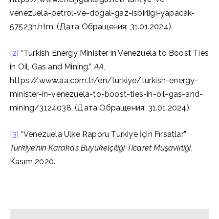
venezuela-petrol-ve-dogal-gaz-isbirligi-yapacak-
57523h.htm, (Дата Обращения: 31.01.2024).
[2]
“Turkish Energy Minister in Venezuela to Boost Ties
in Oil, Gas and Mining.”,
AA
,
https://www.aa.com.tr/en/turkiye/turkish-energy-
minister-in-venezuela-to-boost-ties-in-oil-gas-and-
mining/3124038, (Дата Обращения: 31.01.2024).
[3]
“Venezuela Ülke Raporu Türkiye İçin Fırsatlar”,
Türkiye’nin Karakas Büyükelçiliği Ticaret Müşavirliği
,
Kasım 2020.