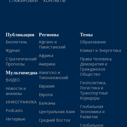
СТАЖИРОВКИ
КОНТАКТЫ
Публикации
Регионы
Темы
Бюллетень
Афгано и
Образование
Пакистанский
Журнал
Климат и Энергетика
Африка
Стратегический
Права Человека,
Прогнозы
Америки
Демократия и
Гражданское
Мультимедиа
Азиатско и
Общество
Тихоокеанский
ВИДЕО
Геополитика,
Евразия
Логистика и
Новости и
Транспортные
анализы
Европа
Коридоры
ИНФОГРАФИКА
Балканы
Глобальная
Podcasts
Центральная Азия
Экономика и
Развитие
Интервью
Средний Восток
Глобальное