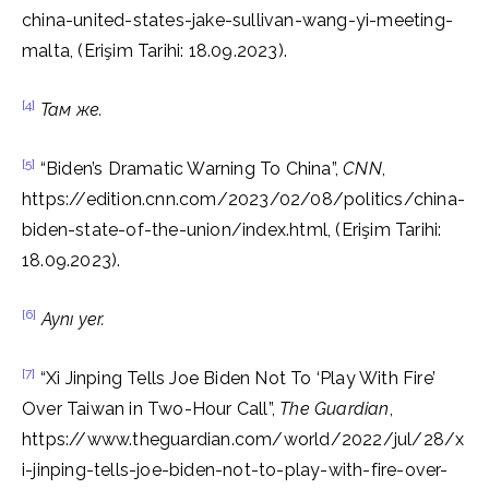
china-united-states-jake-sullivan-wang-yi-meeting-
malta, (Erişim Tarihi: 18.09.2023).
[4]
Там же.
[5]
“Biden’s Dramatic Warning To China”,
CNN
,
https://edition.cnn.com/2023/02/08/politics/china-
biden-state-of-the-union/index.html, (Erişim Tarihi:
18.09.2023).
[6]
Aynı yer.
[7]
“Xi Jinping Tells Joe Biden Not To ‘Play With Fire’
Over Taiwan in Two-Hour Call”,
The Guardian
,
https://www.theguardian.com/world/2022/jul/28/x
i-jinping-tells-joe-biden-not-to-play-with-fire-over-