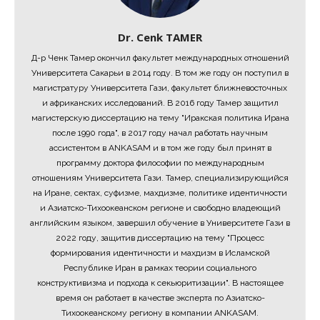
Dr. Cenk TAMER
Д-р Ченк Тамер окончил факультет международных отношений
Университета Сакарьи в 2014 году. В том же году он поступил в
магистратуру Университета Гази, факультет ближневосточных
и африканских исследований. В 2016 году Тамер защитил
магистерскую диссертацию на тему "Иракская политика Ирана
после 1990 года", в 2017 году начал работать научным
ассистентом в ANKASAM и в том же году был принят в
программу доктора философии по международным
отношениям Университета Гази. Тамер, специализирующийся
на Иране, сектах, суфизме, махдизме, политике идентичности
и Азиатско-Тихоокеанском регионе и свободно владеющий
английским языком, завершил обучение в Университете Гази в
2022 году, защитив диссертацию на тему "Процесс
формирования идентичности и махдизм в Исламской
Республике Иран в рамках теории социального
конструктивизма и подхода к секьюритизации". В настоящее
время он работает в качестве эксперта по Азиатско-
Тихоокеанскому региону в компании ANKASAM.