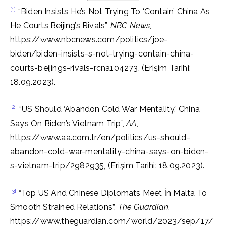
[1]
“Biden Insists He’s Not Trying To ‘Contain’ China As
He Courts Beijing’s Rivals”,
NBC News
,
https://www.nbcnews.com/politics/joe-
biden/biden-insists-s-not-trying-contain-china-
courts-beijings-rivals-rcna104273, (Erişim Tarihi:
18.09.2023).
[2]
“US Should ‘Abandon Cold War Mentality,’ China
Says On Biden’s Vietnam Trip”,
AA
,
https://www.aa.com.tr/en/politics/us-should-
abandon-cold-war-mentality-china-says-on-biden-
s-vietnam-trip/2982935, (Erişim Tarihi: 18.09.2023).
[3]
“Top US And Chinese Diplomats Meet İn Malta To
Smooth Strained Relations”,
The Guardian
,
https://www.theguardian.com/world/2023/sep/17/