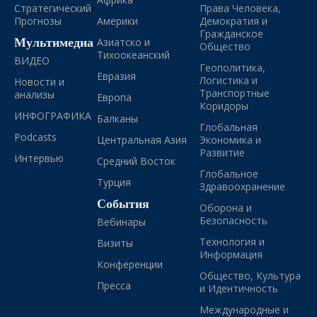
Стратегический
Права Человека,
Прогнозы
Америки
Демократия и
Гражданское
Мультимедиа
Азиатско и
Общество
Тихоокеанский
ВИДЕО
Геополитика,
Евразия
Логистика и
Новости и
Транспортные
анализы
Европа
Коридоры
ИНФОГРАФИКА
Балканы
Глобальная
Podcasts
Центральная Азия
Экономика и
Развитие
Интервью
Средний Восток
Глобальное
Турция
Здравоохранение
События
Оборона и
Безопасность
Вебинары
Технология и
Визиты
Информация
Конференции
Общество, Культура
Пресса
и Идентичность
Международные и