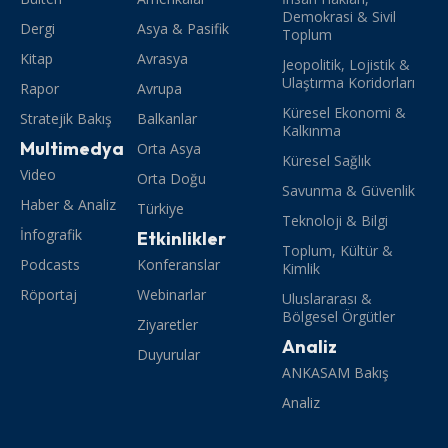
Demokrasi & Sivil
Dergi
Asya & Pasifik
Toplum
Kitap
Avrasya
Jeopolitik, Lojistik &
Ulaştırma Koridorları
Rapor
Avrupa
Küresel Ekonomi &
Stratejik Bakış
Balkanlar
Kalkınma
Multimedya
Orta Asya
Küresel Sağlık
Video
Orta Doğu
Savunma & Güvenlik
Haber & Analiz
Türkiye
Teknoloji & Bilgi
İnfografik
Etkinlikler
Toplum, Kültür &
Podcasts
Konferanslar
Kimlik
Röportaj
Webinarlar
Uluslararası &
Bölgesel Örgütler
Ziyaretler
Analiz
Duyurular
ANKASAM Bakış
Analiz