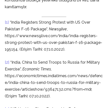
konusunda oldukça yetenekli olduğunu bir kez daha
kanıtlamıştır.
[1]
“India Registers Strong Protest with US Over
Pakistan F-16 Package”,
News9live
,
https://www.news9live.com/india/india-registers-
strong-protest-with-us-over-pakistan-f-16-package-
195154, (Erişim Tarihi: 07.10.2022).
[2]
“India, China to Send Troops to Russia for Military
Exercise”,
Economic Times
,
https://economictimes.indiatimes.com/news/defenc
e/india-china-to-send-troops-to-russia-for-military-
exercise/articleshow/93647132.cms?from=mdr,
(Erişim Tarihi: 07.10.2022).