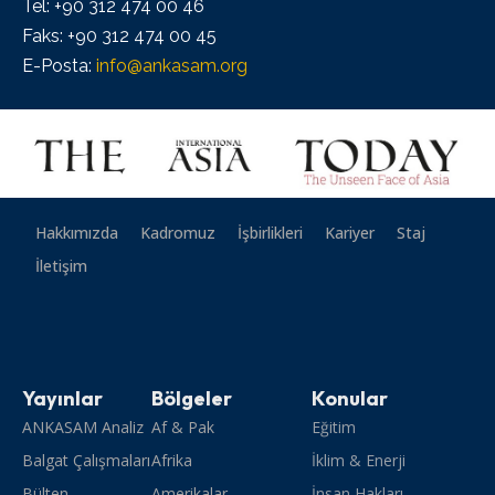
Tel: +90 312 474 00 46
Faks: +90 312 474 00 45
E-Posta:
info@ankasam.org
Hakkımızda
Kadromuz
İşbirlikleri
Kariyer
Staj
İletişim
Yayınlar
Bölgeler
Konular
ANKASAM Analiz
Af & Pak
Eğitim
Balgat Çalışmaları
Afrika
İklim & Enerji
Bülten
Amerikalar
İnsan Hakları,