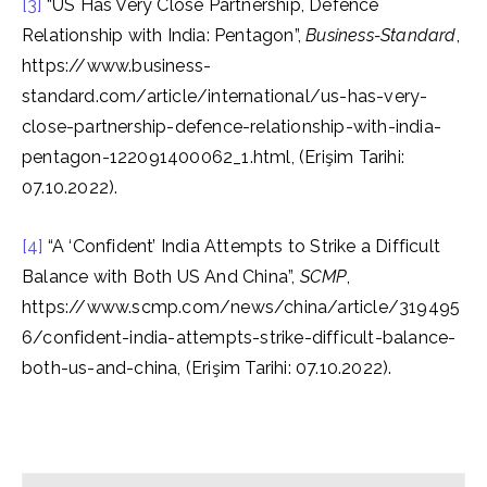
[3]
“US Has Very Close Partnership, Defence
Relationship with India: Pentagon”,
Business-Standard
,
https://www.business-
standard.com/article/international/us-has-very-
close-partnership-defence-relationship-with-india-
pentagon-122091400062_1.html, (Erişim Tarihi:
07.10.2022).
[4]
“A ‘Confident’ India Attempts to Strike a Difficult
Balance with Both US And China”,
SCMP
,
https://www.scmp.com/news/china/article/319495
6/confident-india-attempts-strike-difficult-balance-
both-us-and-china, (Erişim Tarihi: 07.10.2022).