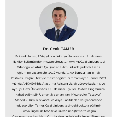
Dr. Cenk TAMER
Dr. Cenk Tamer, 2014 yılında Sakarya Üniversitesi Uluslararası
İlişkiler Bölümü’nden mezun olmuştur. Aynı yıl Gazi Üniversitesi
Ortadoğu ve Afrika Çalışmaları Bilim Dalı’nda yüksek lisans
eğitimine başlamıştır. 2016 yılında “1990 Sonrası İran’ın Irak
Politikası” başlıklı teziyle master eğitimini tamamlayan Tamer, 2017
yılında ANKASAM’da Araştırma Asistanı olarak göreve başlamış ve
aynı yıl Gazi Üniversitesi Uluslararası İlişkiler Doktora Programı’na
kabul edilmiştir. Uzmanlık alanları İran, Mezhepler, Tasavvuf,
Mehdilik, Kimlik Siyaseti ve Asya-Pasifik olan ve iyi derecede
İngilizce bilen Tamer, Gazi Üniversitesindeki doktora eğitimini
“Sosyal İnşacılık Teorisi ve Güvenlikleştirme Yaklaşımı
Çerçevesinde İran İslam Cumhuriyeti’nde Kimlik İnşası Süreci ve