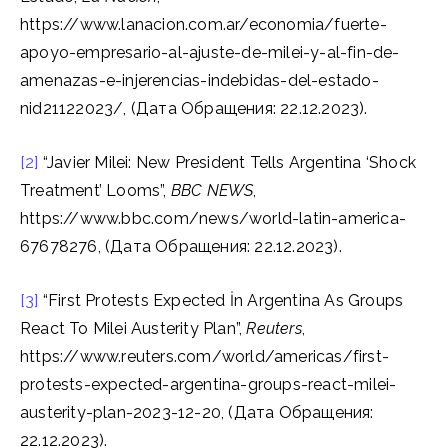
https://www.lanacion.com.ar/economia/fuerte-
apoyo-empresario-al-ajuste-de-milei-y-al-fin-de-
amenazas-e-injerencias-indebidas-del-estado-
nid21122023/, (Дата Обращения: 22.12.2023).
[2]
“Javier Milei: New President Tells Argentina ‘Shock
Treatment’ Looms”,
BBC NEWS
,
https://www.bbc.com/news/world-latin-america-
67678276, (Дата Обращения: 22.12.2023).
[3]
“First Protests Expected İn Argentina As Groups
React To Milei Austerity Plan”,
Reuters
,
https://www.reuters.com/world/americas/first-
protests-expected-argentina-groups-react-milei-
austerity-plan-2023-12-20, (Дата Обращения:
22.12.2023).