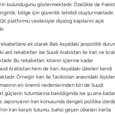
rin bulunduğunu göstermektedir. Özellikle de Pakis
erginlik, bölge için güvenlik tehdidi oluşturmaktadır.
İGK platformu vesilesiyle diyalog kapılarını açık
r.
ekabetlere ek olarak Batı Asya’daki jeopolitik duru
ki asıl rekabetler ise Suudi Arabistan ile İran ve İsrai
tadır. Bu rekabetler, kıtanın içlerine kadar
udi Arabistan hem de İran, Asya’daki ülkeleri kendi
tadır. Örneğin İran ile Tacikistan arasındaki ilişkiler
lmasının en önemli nedenlerinden biri de Suudi
at güçlerin tutumlarına bakıldığında ise şu ana kada
e Japonya’nın İran konusunda dengeli politika izledi
in İran karşıtı tutumu, bahsi geçen ülkeleri İran’la