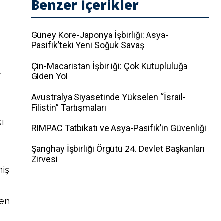
Benzer İçerikler
Güney Kore-Japonya İşbirliği: Asya-
Pasifik’teki Yeni Soğuk Savaş
Çin-Macaristan İşbirliği: Çok Kutupluluğa
r
Giden Yol
Avustralya Siyasetinde Yükselen “İsrail-
Filistin” Tartışmaları
ı
RIMPAC Tatbikatı ve Asya-Pasifik’in Güvenliği
Şanghay İşbirliği Örgütü 24. Devlet Başkanları
Zirvesi
miş
ven