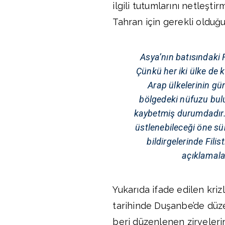
ilgili tutumlarını netleş
Tahran için gerekli oldu
Asya’nın batısındaki Fi
Çünkü her iki ülke de 
Arap ülkelerinin gün
bölgedeki nüfuzu bulu
kaybetmiş durumdadır. 
üstlenebileceği öne sü
bildirgelerinde Fili
açıklamalar
Yukarıda ifade edilen kri
tarihinde Duşanbe’de düze
beri düzenlenen zirvelerin