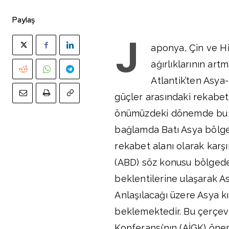
Paylaş
J
aponya, Çin ve Hi
ağırlıklarının art
Atlantik’ten Asya
güçler arasındaki rekabe
önümüzdeki dönemde bu m
bağlamda Batı Asya bölges
rekabet alanı olarak karşı
(ABD) söz konusu bölgede
beklentilerine ulaşarak A
Anlaşılacağı üzere Asya k
beklemektedir. Bu çerçeve
Konferansı’nın (AİGK) önem