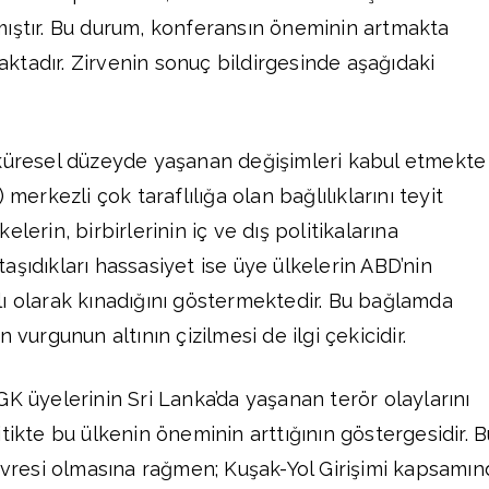
mıştır. Bu durum, konferansın öneminin artmakta
tadır. Zirvenin sonuç bildirgesinde aşağıdaki
 küresel düzeyde yaşanan değişimleri kabul etmekte
 merkezli çok taraflılığa olan bağlılıklarını teyit
lerin, birbirlerinin iç ve dış politikalarına
aşıdıkları hassasiyet ise üye ülkelerin ABD’nin
ı olarak kınadığını göstermektedir. Bu bağlamda
 vurgunun altının çizilmesi de ilgi çekicidir.
GK üyelerinin Sri Lanka’da yaşanan terör olaylarını
tikte bu ülkenin öneminin arttığının göstergesidir. B
çevresi olmasına rağmen; Kuşak-Yol Girişimi kapsamın