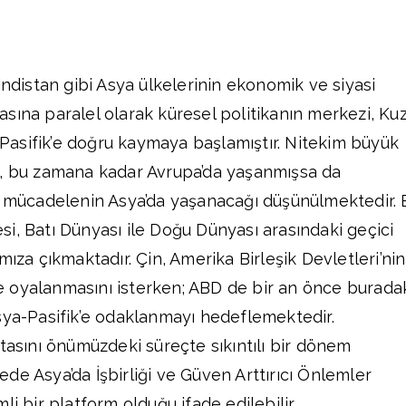
ndistan gibi Asya ülkelerinin ekonomik ve siyasi
masına paralel olarak küresel politikanın merkezi, Ku
-Pasifik’e doğru kaymaya başlamıştır. Nitekim büyük
t, bu zamana kadar Avrupa’da yaşanmışsa da
ücadelenin Asya’da yaşanacağı düşünülmektedir. 
i, Batı Dünyası ile Doğu Dünyası arasındaki geçici
mıza çıkmaktadır. Çin, Amerika Birleşik Devletleri’nin
 oyalanmasını isterken; ABD de bir an önce burada
sya-Pasifik’e odaklanmayı hedeflemektedir.
ıtasını önümüzdeki süreçte sıkıntılı bir dönem
de Asya’da İşbirliği ve Güven Arttırıcı Önlemler
li bir platform olduğu ifade edilebilir.