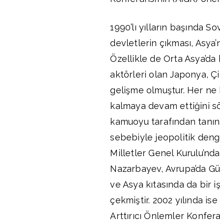
1990’lı yılların başında So
devletlerin çıkması, Asya
Özellikle de Orta Asya’da 
aktörleri olan Japonya, Çi
gelişme olmuştur. Her ne 
kalmaya devam ettiğini s
kamuoyu tarafından tanınan
sebebiyle jeopolitik denge
Milletler Genel Kurulu’n
Nazarbayev, Avrupa’da Güv
ve Asya kıtasında da bir i
çekmiştir. 2002 yılında ise
Arttırıcı Önlemler Konfera