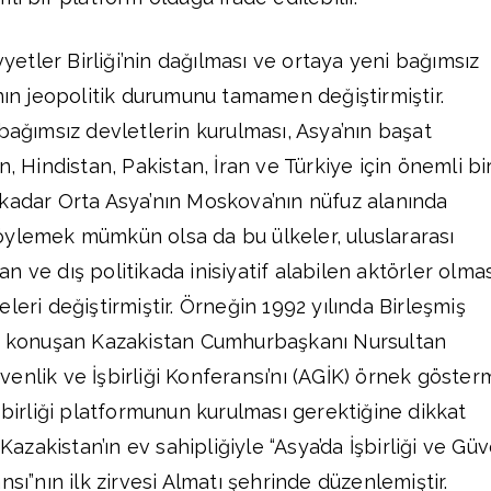
vyetler Birliği’nin dağılması ve ortaya yeni bağımsız
’nın jeopolitik durumunu tamamen değiştirmiştir.
bağımsız devletlerin kurulması, Asya’nın başat
n, Hindistan, Pakistan, İran ve Türkiye için önemli bi
kadar Orta Asya’nın Moskova’nın nüfuz alanında
öylemek mümkün olsa da bu ülkeler, uluslararası
 ve dış politikada inisiyatif alabilen aktörler olmas
leri değiştirmiştir. Örneğin 1992 yılında Birleşmiş
da konuşan Kazakistan Cumhurbaşkanı Nursultan
enlik ve İşbirliği Konferansı’nı (AGİK) örnek göster
şbirliği platformunun kurulması gerektiğine dikkat
 Kazakistan’ın ev sahipliğiyle “Asya’da İşbirliği ve Gü
nsı”nın ilk zirvesi Almatı şehrinde düzenlemiştir.