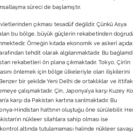
sallaşma süreci de başlamıştır.
evletlerinden çıkması tesadüf değildir. Çünkü Asya
 alan bu bölge, büyük güçlerin rekabetinden doğru
enmektedir. Örneğin kıtada ekonomik ve askerî açıda
arafından tehdit olarak algılanmaktadır. Bu bağlamd
tan rekabetleri ön plana çıkmaktadır. Tokyo, Çin’in
sını önlemek için bölge ülkeleriyle olan ilişkilerini
enzer bir şekilde Yeni Delhi de ortaklıklar ve ittifak
elemeye çalışmaktadır. Çin, Japonya’ya karşı Kuzey K
’a karşı da Pakistan kartına sarılmaktadır. Bu
onya-Hindistan hattının oluştuğu öne sürülebilir. H
istan’ın nükleer silahlara sahip olması ise
kontrol altında tutulamaması halinde nükleer savaş