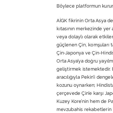
Böylece platformun kurum
AİGK fikrinin Orta Asya d
kıtasının merkezinde yer
veya dolaylı olarak etkil
güçlenen Çin, komşuları t
Çin-Japonya ve Çin-Hindis
Orta Asya’ya doğru yayılma
geliştirmek istemektedir. B
aracılığıyla Pekin’i deng
kozunu oynarken; Hindistan
çerçevede Çin’e karşı Jap
Kuzey Kore’nin hem de Pak
mevzubahis rekabetlerin 