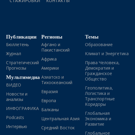
СТАЖИРОВКИ
КОНТАКТЫ
Публикации
Регионы
Темы
Бюллетень
Афгано и
Образование
Пакистанский
Журнал
Климат и Энергетика
Африка
Стратегический
Права Человека,
Прогнозы
Америки
Демократия и
Гражданское
Мультимедиа
Азиатско и
Общество
Тихоокеанский
ВИДЕО
Геополитика,
Евразия
Логистика и
Новости и
Транспортные
анализы
Европа
Коридоры
ИНФОГРАФИКА
Балканы
Глобальная
Podcasts
Центральная Азия
Экономика и
Развитие
Интервью
Средний Восток
Глобальное