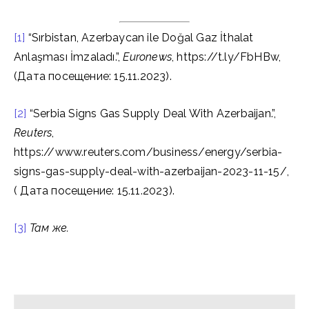
[1]
“Sırbistan, Azerbaycan ile Doğal Gaz İthalat
Anlaşması İmzaladı.”,
Euronews
, https://t.ly/FbHBw,
(Дата посещение: 15.11.2023).
[2]
“Serbia Signs Gas Supply Deal With Azerbaijan.”,
Reuters
,
https://www.reuters.com/business/energy/serbia-
signs-gas-supply-deal-with-azerbaijan-2023-11-15/,
( Дата посещение: 15.11.2023).
[3]
Там же.