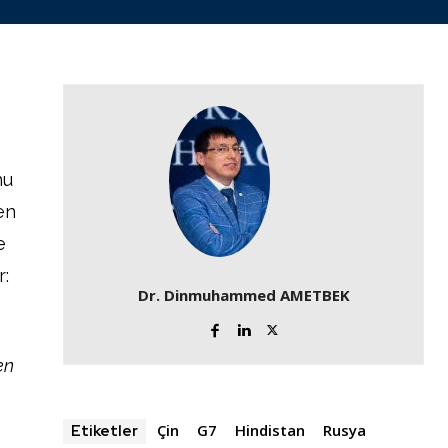
nu
en
e
r:
Dr. Dinmuhammed AMETBEK
en
Çin
G7
Hindistan
Rusya
Etiketler