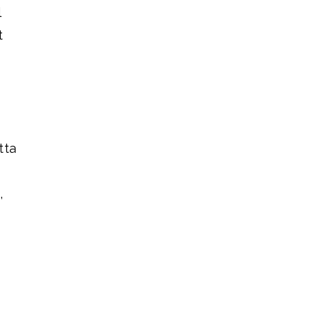
l
t
tta
,