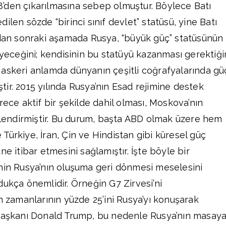
 G8’den çıkarılmasına sebep olmuştur. Böylece Batı
ilen sözde “birinci sınıf devlet” statüsü, yine Batı
ndan sonraki aşamada Rusya, “büyük güç” statüsünün
eyeceğini; kendisinin bu statüyü kazanması gerektiği
askeri anlamda dünyanın çeşitli coğrafyalarında gü
ir. 2015 yılında Rusya’nın Esad rejimine destek
rece aktif bir şekilde dahil olması, Moskova’nın
endirmiştir. Bu durum, başta ABD olmak üzere hem
Türkiye, İran, Çin ve Hindistan gibi küresel güç
ne itibar etmesini sağlamıştır. İşte böyle bir
nin Rusya’nın oluşuma geri dönmesi meselesini
dukça önemlidir. Örneğin G7 Zirvesi’ni
n zamanlarının yüzde 25’ini Rusya’yı konuşarak
 Başkanı Donald Trump, bu nedenle Rusya’nın masay