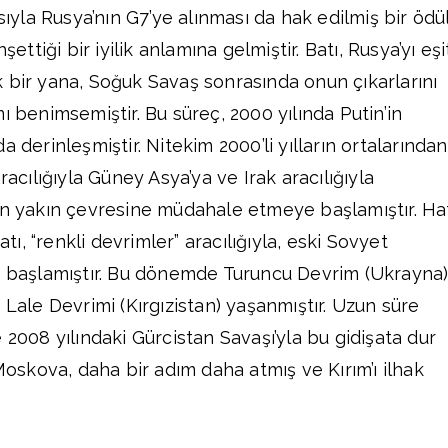
ısıyla Rusya’nın G7’ye alınması da hak edilmiş bir ödü
şettiği bir iyilik anlamına gelmiştir. Batı, Rusya’yı eşi
 bir yana, Soğuk Savaş sonrasında onun çıkarlarını
ı benimsemiştir. Bu süreç, 2000 yılında Putin’in
a derinleşmiştir. Nitekim 2000’li yılların ortalarından
racılığıyla Güney Asya’ya ve Irak aracılığıyla
ın yakın çevresine müdahale etmeye başlamıştır. Ha
, “renkli devrimler” aracılığıyla, eski Sovyet
e başlamıştır. Bu dönemde Turuncu Devrim (Ukrayna)
 Lale Devrimi (Kırgızistan) yaşanmıştır. Uzun süre
 2008 yılındaki Gürcistan Savaşı’yla bu gidişata dur
 Moskova, daha bir adım daha atmış ve Kırım’ı ilhak