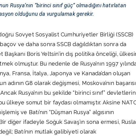
 Rusya’nın “birinci sınıf güç” olmadığını hatırlatan
asyon olduğunu da vurgulamak gerekir.
doğru Sovyet Sosyalist Cumhuriyetler Birliği (SSCB)
rbaçov ve daha sonra SSCB dağıldıktan sonra da
aşkanı Boris Yeltsin’in dış politika önceliği, ülkesi
tmek olmuştur. Bu nedenle de Rusya’nın 1997 yılınd
anya, Fransa, İtalya, Japonya ve Kanada’dan oluşan
un adının G8 olarak değişmesi, Moskova’nın başarısı
 Ancak Rusya’nın bu şekilde “birinci sınıf” devletlerin
 bu ülkeye somut bir faydası olmamıştır. Aksine NAT
işlemiş ve Batı’nın “Düşman Rusya” algısının
 Bir diğer ifadeyle Soğuk Savaş’ın sona ermesi, Rusla
eğil; Batı’nın mutlak galibiyeti olarak