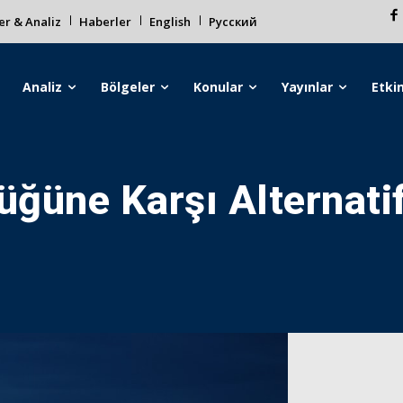
r & Analiz
Haberler
English
Русский
Analiz
Bölgeler
Konular
Yayınlar
Etkin
üğüne Karşı Alternatif