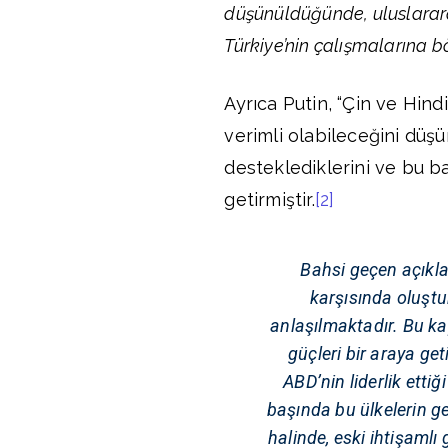
düşünüldüğünde, uluslarara
Türkiye’nin çalışmalarına b
Ayrıca Putin, “Çin ve Hind
verimli olabileceğini düş
desteklediklerini ve bu ba
getirmiştir.
[2]
Bahsi geçen açıkla
karşısında oluştu
anlaşılmaktadır. Bu ka
güçleri bir araya ge
ABD’nin liderlik etti
başında bu ülkelerin ge
halinde, eski ihtişaml