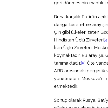
geri dönmesinin mantıklı o
Buna karşılık Putin’in açık
denge tesis etme arayışın
Çin gibi ülkeler, zaten G
Hindistan Üçlü Zirveleri
[4
İran Üçlü Zirveleri, Mosko
koymaktadır. Bu arayışa, 
tanımaktadır.
[5]
Öte yandan
ABD arasındaki gerginlik 
yönelmeleri, Moskova’nın 
etmektedir.
Sonuç olarak Rusya, Batı’
güçlerin yer alacağı bu 