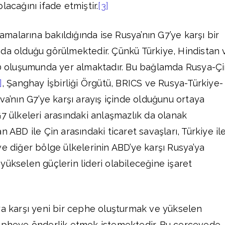
lacağını ifade etmiştir.
[3]
lamalarına bakıldığında ise Rusya’nın G7’ye karşı bir
da olduğu görülmektedir. Çünkü Türkiye, Hindistan 
20 oluşumunda yer almaktadır. Bu bağlamda Rusya-Çi
]
, Şanghay İşbirliği Örgütü, BRICS ve Rusya-Türkiye-
va’nın G7’ye karşı arayış içinde olduğunu ortaya
G7 ülkeleri arasındaki anlaşmazlık da olanak
 ABD ile Çin arasındaki ticaret savaşları, Türkiye il
ve diğer bölge ülkelerinin ABD’ye karşı Rusya’ya
yükselen güçlerin lideri olabileceğine işaret
ya karşı yeni bir cephe oluşturmak ve yükselen
cepheye önderlik etmek istemektedir. Bu çerçevede