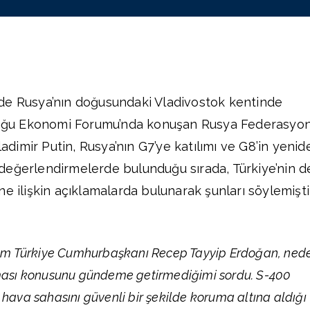
inde Rusya’nın doğusundaki Vladivostok kentinde
oğu Ekonomi Forumu’nda konuşan Rusya Federasyo
adimir Putin, Rusya’nın G7’ye katılımı ve G8’in yenid
değerlendirmelerde bulunduğu sırada, Türkiye’nin d
e ilişkin açıklamalarda bulunarak şunları söylemişti
m Türkiye Cumhurbaşkanı Recep Tayyip Erdoğan, ned
lması konusunu gündeme getirmediğimi sordu. S-400
 hava sahasını güvenli bir şekilde koruma altına aldığı