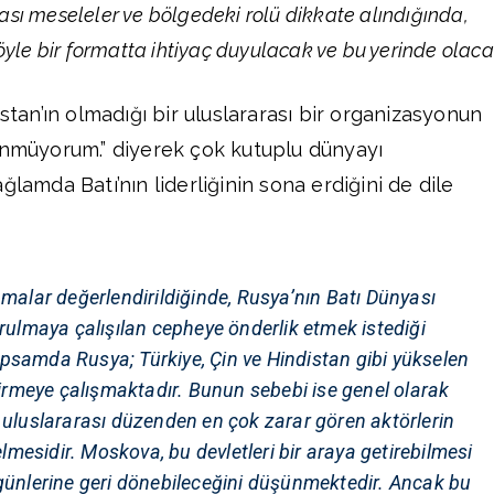
sı meseleler ve bölgedeki rolü dikkate alındığında,
öyle bir formatta ihtiyaç duyulacak ve bu yerinde olaca
istan’ın olmadığı bir uluslararası bir organizasyonun
ünmüyorum.” diyerek çok kutuplu dünyayı
ğlamda Batı’nın liderliğinin sona erdiğini de dile
malar değerlendirildiğinde, Rusya’nın Batı Dünyası
rulmaya çalışılan cepheye önderlik etmek istediği
psamda Rusya; Türkiye, Çin ve Hindistan gibi yükselen
tirmeye çalışmaktadır. Bunun sebebi ise genel olarak
ği uluslararası düzenden en çok zarar gören aktörlerin
lmesidir. Moskova, bu devletleri bir araya getirebilmesi
ı günlerine geri dönebileceğini düşünmektedir. Ancak bu