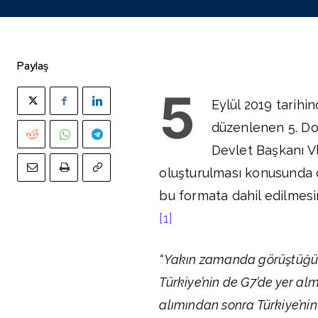
Paylaş
5
Eylül 2019 tarih
düzenlenen 5. D
Devlet Başkanı Vl
oluşturulması konusunda 
bu formata dahil edilmesin
[1]
“Yakın zamanda görüştüğü
Türkiye’nin de G7’de yer a
alımından sonra Türkiye’nin