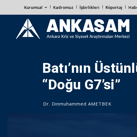
Kurumsal
Kadromuz
İşbirlikleri
Röportaj
Habe
Batı’nın Üstünl
“Doğu G7’si”
Dr. Dinmuhammed AMETBEK