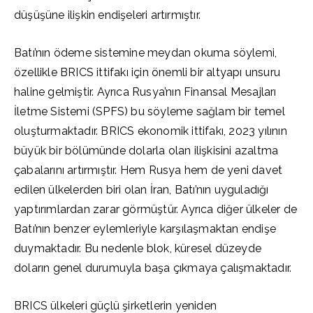
düşüşüne ilişkin endişeleri artırmıştır.
Batı’nın ödeme sistemine meydan okuma söylemi,
özellikle BRICS ittifakı için önemli bir altyapı unsuru
haline gelmiştir. Ayrıca Rusya’nın Finansal Mesajları
İletme Sistemi (SPFS) bu söyleme sağlam bir temel
oluşturmaktadır. BRICS ekonomik ittifakı, 2023 yılının
büyük bir bölümünde dolarla olan ilişkisini azaltma
çabalarını artırmıştır. Hem Rusya hem de yeni davet
edilen ülkelerden biri olan İran, Batı’nın uyguladığı
yaptırımlardan zarar görmüştür. Ayrıca diğer ülkeler de
Batı’nın benzer eylemleriyle karşılaşmaktan endişe
duymaktadır. Bu nedenle blok, küresel düzeyde
doların genel durumuyla başa çıkmaya çalışmaktadır.
BRICS ülkeleri güçlü şirketlerin yeniden