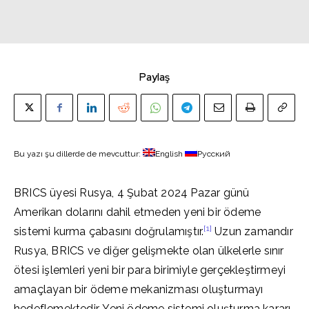
Paylaş
Bu yazı şu dillerde de mevcuttur:
English
Русский
BRICS üyesi Rusya, 4 Şubat 2024 Pazar günü
Amerikan dolarını dahil etmeden yeni bir ödeme
[1]
sistemi kurma çabasını doğrulamıştır.
Uzun zamandır
Rusya, BRICS ve diğer gelişmekte olan ülkelerle sınır
ötesi işlemleri yeni bir para birimiyle gerçekleştirmeyi
amaçlayan bir ödeme mekanizması oluşturmayı
hedeflemektedir. Yeni ödeme sistemi oluşturma kararı,