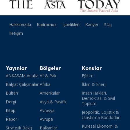
Hakkımızda
Kadromuz
İşbirlikleri
Kariyer
Staj
İletişim
Yayınlar
Bölgeler
Konular
ANKASAM Analiz
Af & Pak
Eğitim
Balgat Çalışmaları
Afrika
İklim & Enerji
Bülten
Amerikalar
İnsan Hakları,
Demokrasi & Sivil
Dergi
Asya & Pasifik
Toplum
Kitap
Avrasya
Jeopolitik, Lojistik &
Ulaştırma Koridorları
Rapor
Avrupa
Küresel Ekonomi &
Stratejik Bakış
Balkanlar