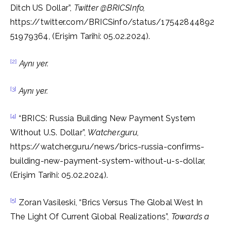
Ditch US Dollar”,
Twitter @BRICSInfo,
https://twitter.com/BRICSinfo/status/17542844892
51979364, (Erişim Tarihi: 05.02.2024).
[2]
Aynı yer.
[3]
Aynı yer.
[4]
“BRICS: Russia Building New Payment System
Without U.S. Dollar”,
Watcher.guru,
https://watcher.guru/news/brics-russia-confirms-
building-new-payment-system-without-u-s-dollar,
(Erişim Tarihi: 05.02.2024).
[5]
Zoran Vasileski, “Brics Versus The Global West In
The Light Of Current Global Realizations”,
Towards a