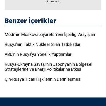
bilmektedir.
Benzer İçerikler
Modi’nin Moskova Ziyareti: Yeni İşbirliği Arayışları
Rusya’nın Taktik Nükleer Silah Tatbikatları
ABD’nin Rusya’ya Yönelik Yaptırımları
Rusya-Ukrayna Savaşı’nın Japonya’nın Bölgesel
Stratejilerine ve Enerji Politikalarına Etkisi
Çin-Rusya Ticari İlişkilerinin Derinleşmesi