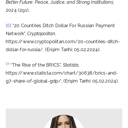
Better Future: Peace, Justice, and Strong Institutions
,
2024 (291).
[6]
“20 Countries Ditch Dollar For Russian Payment
Network”,
Cryptopolitan,
https://www.cryptopolitan.com/20-countries-ditch-
dollar-for-russia/, (Erişim Tarihi: 05.02.2024).
[7]
“The Rise of the BRICS”,
Statista,
https://www.statista.com/chart/30638/brics-and-
g7-share-of-global-gdp/, (Erişim Tarihi: 05.02.2024).