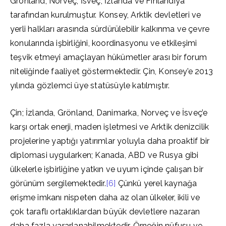
Grönland, Norveç, İsveç, İzlanda ve Finlandiya
tarafından kurulmuştur. Konsey, Arktik devletleri ve
yerli halkları arasında sürdürülebilir kalkınma ve çevre
konularında işbirliğini, koordinasyonu ve etkileşimi
teşvik etmeyi amaçlayan hükümetler arası bir forum
niteliğinde faaliyet göstermektedir. Çin, Konsey’e 2013
yılında gözlemci üye statüsüyle katılmıştır.
Çin; İzlanda, Grönland, Danimarka, Norveç ve İsveç’e
karşı ortak enerji, maden işletmesi ve Arktik denizcilik
projelerine yaptığı yatırımlar yoluyla daha proaktif bir
diplomasi uygularken; Kanada, ABD ve Rusya gibi
ülkelerle işbirliğine yatkın ve uyum içinde çalışan bir
görünüm sergilemektedir.
[6]
Çünkü yerel kaynağa
erişme imkanı nispeten daha az olan ülkeler, ikili ve
çok taraflı ortaklıklardan büyük devletlere nazaran
daha fazla yararlanabilmektedir. Örneğin nüfusu ve