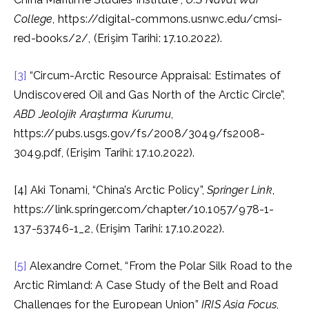
College
, https://digital-commons.usnwc.edu/cmsi-
red-books/2/, (Erişim Tarihi: 17.10.2022).
[3]
“Circum-Arctic Resource Appraisal: Estimates of
Undiscovered Oil and Gas North of the Arctic Circle”,
ABD Jeolojik Araştırma Kurumu
,
https://pubs.usgs.gov/fs/2008/3049/fs2008-
3049.pdf, (Erişim Tarihi: 17.10.2022).
[4] Aki Tonami, “China’s Arctic Policy”,
Springer Link
,
https://link.springer.com/chapter/10.1057/978-1-
137-53746-1_2, (Erişim Tarihi: 17.10.2022).
[5]
Alexandre Cornet, “From the Polar Silk Road to the
Arctic Rimland: A Case Study of the Belt and Road
Challenges for the European Union”
IRIS Asia Focus
,