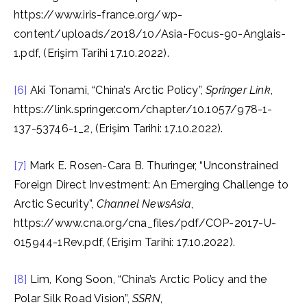
https://www.iris-france.org/wp-
content/uploads/2018/10/Asia-Focus-90-Anglais-
1.pdf, (Erişim Tarihi 17.10.2022).
[6]
Aki Tonami, “China’s Arctic Policy”,
Springer Link
,
https://link.springer.com/chapter/10.1057/978-1-
137-53746-1_2, (Erişim Tarihi: 17.10.2022).
[7]
Mark E. Rosen-Cara B. Thuringer, “Unconstrained
Foreign Direct Investment: An Emerging Challenge to
Arctic Security”,
Channel NewsAsia
,
https://www.cna.org/cna_files/pdf/COP-2017-U-
015944-1Rev.pdf, (Erişim Tarihi: 17.10.2022).
[8]
Lim, Kong Soon, “China’s Arctic Policy and the
Polar Silk Road Vision”,
SSRN
,