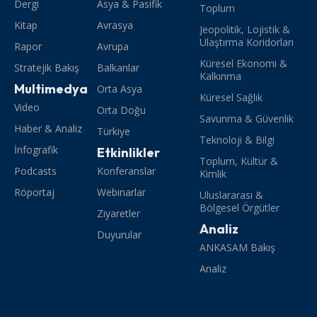
Dergi
Asya & Pasifik
Toplum
Kitap
Avrasya
Jeopolitik, Lojistik &
Ulaştırma Koridorları
Rapor
Avrupa
Küresel Ekonomi &
Stratejik Bakış
Balkanlar
Kalkınma
Multimedya
Orta Asya
Küresel Sağlık
Video
Orta Doğu
Savunma & Güvenlik
Haber & Analiz
Türkiye
Teknoloji & Bilgi
İnfografik
Etkinlikler
Toplum, Kültür &
Podcasts
Konferanslar
Kimlik
Röportaj
Webinarlar
Uluslararası &
Bölgesel Örgütler
Ziyaretler
Analiz
Duyurular
ANKASAM Bakış
Analiz