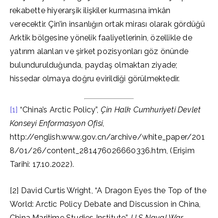
rekabette hiyerarşik ilişkiler kurmasına imkân
verecektir. Çin’in insanlığın ortak mirası olarak gördüğü
Arktik bölgesine yönelik faaliyetlerinin, özellikle de
yatırım alanları ve şirket pozisyonları göz önünde
bulundurulduğunda, paydaş olmaktan ziyade;
hissedar olmaya doğru evirildiği görülmektedir.
[1]
“China’s Arctic Policy”,
Çin Halk Cumhuriyeti Devlet
Konseyi Enformasyon Ofisi
,
http://english.www.gov.cn/archive/white_paper/201
8/01/26/content_281476026660336.htm, (Erişim
Tarihi: 17.10.2022).
[2] David Curtis Wright, “A Dragon Eyes the Top of the
World: Arctic Policy Debate and Discussion in China,
China Maritime Studies Institute”,
U.S Naval War