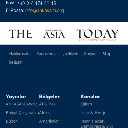
Faks: +90 312 474 00 45
E-Posta:
info@ankasam.org
Hakkımızda
Kadromuz
İşbirlikleri
Kariyer
Staj
İletişim
Yayınlar
Bölgeler
Konular
ANKASAM Analiz
Af & Pak
Eğitim
Balgat Çalışmaları
Afrika
İklim & Enerji
Bülten
Amerikalar
İnsan Hakları,
Demokrasi & Sivil