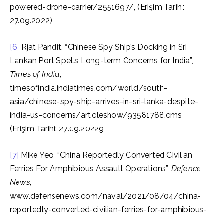
powered-drone-carrier/2551697/, (Erişim Tarihi:
27.09.2022)
[6]
Rjat Pandit, “Chinese Spy Ship’s Docking in Sri
Lankan Port Spells Long-term Concerns for India”,
Times of India
,
timesofindia.indiatimes.com/world/south-
asia/chinese-spy-ship-arrives-in-sri-lanka-despite-
india-us-concerns/articleshow/93581788.cms,
(Erişim Tarihi: 27.09.20229
[7]
Mike Yeo, “China Reportedly Converted Civilian
Ferries For Amphibious Assault Operations”,
Defence
News
,
www.defensenews.com/naval/2021/08/04/china-
reportedly-converted-civilian-ferries-for-amphibious-