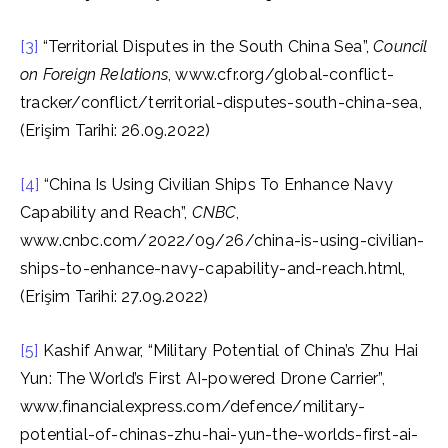
[3]
“Territorial Disputes in the South China Sea”,
Council
on Foreign Relations
, www.cfr.org/global-conflict-
tracker/conflict/territorial-disputes-south-china-sea,
(Erişim Tarihi: 26.09.2022)
[4]
“China Is Using Civilian Ships To Enhance Navy
Capability and Reach”,
CNBC
,
www.cnbc.com/2022/09/26/china-is-using-civilian-
ships-to-enhance-navy-capability-and-reach.html,
(Erişim Tarihi: 27.09.2022)
[5]
Kashif Anwar, “Military Potential of China’s Zhu Hai
Yun: The World’s First AI-powered Drone Carrier”,
www.financialexpress.com/defence/military-
potential-of-chinas-zhu-hai-yun-the-worlds-first-ai-