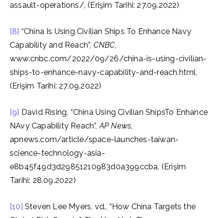
assault-operations/, (Erişim Tarihi: 27.09.2022)
[8]
“China Is Using Civilian Ships To Enhance Navy
Capability and Reach”,
CNBC
,
www.cnbc.com/2022/09/26/china-is-using-civilian-
ships-to-enhance-navy-capability-and-reach.html,
(Erişim Tarihi: 27.09.2022)
[9]
David Rising, “China Using Civilian ShipsTo Enhance
NAvy Capability Reach”,
AP News
,
apnews.com/article/space-launches-taiwan-
science-technology-asia-
e8b45f49d3d29851210983d0a399ccba, (Erişim
Tarihi: 28.09.2022)
[10]
Steven Lee Myers, vd., “How China Targets the