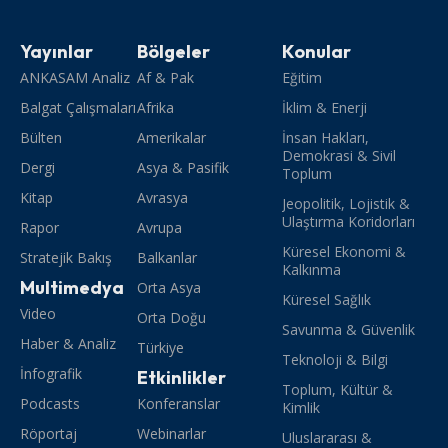
Yayınlar
Bölgeler
Konular
ANKASAM Analiz
Af & Pak
Eğitim
Balgat Çalışmaları
Afrika
İklim & Enerji
Bülten
Amerikalar
İnsan Hakları,
Demokrasi & Sivil
Dergi
Asya & Pasifik
Toplum
Kitap
Avrasya
Jeopolitik, Lojistik &
Ulaştırma Koridorları
Rapor
Avrupa
Küresel Ekonomi &
Stratejik Bakış
Balkanlar
Kalkınma
Multimedya
Orta Asya
Küresel Sağlık
Video
Orta Doğu
Savunma & Güvenlik
Haber & Analiz
Türkiye
Teknoloji & Bilgi
İnfografik
Etkinlikler
Toplum, Kültür &
Podcasts
Konferanslar
Kimlik
Röportaj
Webinarlar
Uluslararası &