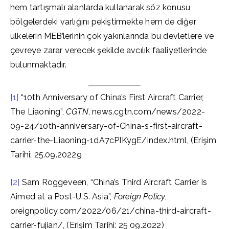
hem tartışmalı alanlarda kullanarak söz konusu
bölgelerdeki varlığını pekiştirmekte hem de diğer
ülkelerin MEB’lerinin çok yakınlarında bu devletlere ve
çevreye zarar verecek şekilde avcılık faaliyetlerinde
bulunmaktadır.
[1]
“10th Anniversary of China’s First Aircraft Carrier,
The Liaoning”,
CGTN
, news.cgtn.com/news/2022-
09-24/10th-anniversary-of-China-s-first-aircraft-
carrier-the-Liaoning-1dA7cPIKygE/index.html, (Erişim
Tarihi: 25.09.20229
[2]
Sam Roggeveen, “China’s Third Aircraft Carrier Is
Aimed at a Post-U.S. Asia”,
Foreign Policy
,
oreignpolicy.com/2022/06/21/china-third-aircraft-
carrier-fujian/, (Erişim Tarihi: 25 09.2022)