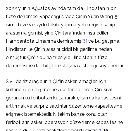
2022 yılının Ağustos ayında tam da Hindistan’ın bir
füze denemesi yapacağı sırada Çin’in Yuan Wang-5
isimli füze ve uydu takibi yapma yeteneğine sahip
araştırma gemisi, yine Çin tarafından inşa edilen
Hambantota Limanı’na demirlemiş
[6]
ve bu gelişme,
Hindistan ile Çin’in arasını ciddi bir gerilime neden
olmuştur. Çin’in bu hamlesiyle Hindistan’ın füze
denemesine dair bilgilere ulaşmak istediği söylenebilir.
Sivil deniz araçlarının Çin’in askeri amaçları için
kullandığı bir diğer örnek ise feribotlardır. Çin, sivil
görünümlü feribotları kullanarak çıkarma kapasitesini
arttırmak ve sürpriz saldırılar düzenleme kapasitesine
erişmek istemektedir. Nitekim bahse konu olan
feribotların askeri operasyon düzenleme kapasitesine
sahip olduğu bazı analizlerde belirtilmiştir.
[7]
Bu