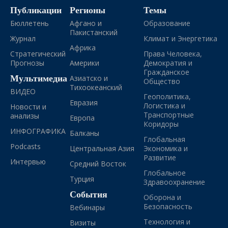
Публикации
Регионы
Темы
Бюллетень
Афгано и
Образование
Пакистанский
Журнал
Климат и Энергетика
Африка
Стратегический
Права Человека,
Прогнозы
Америки
Демократия и
Гражданское
Мультимедиа
Азиатско и
Общество
Тихоокеанский
ВИДЕО
Геополитика,
Евразия
Логистика и
Новости и
Транспортные
анализы
Европа
Коридоры
ИНФОГРАФИКА
Балканы
Глобальная
Podcasts
Центральная Азия
Экономика и
Развитие
Интервью
Средний Восток
Глобальное
Турция
Здравоохранение
События
Оборона и
Безопасность
Вебинары
Технология и
Визиты