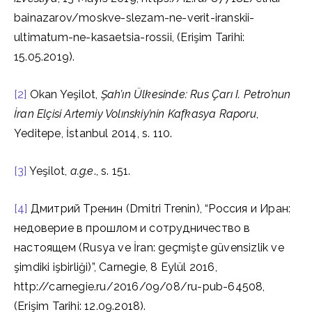
bainazarov/moskve-slezam-ne-verit-iranskii-
ultimatum-ne-kasaetsia-rossii, (Erişim Tarihi:
15.05.2019).
[2]
Okan Yeşilot,
Şah’ın Ülkesinde: Rus Çarı I. Petro’nun
İran Elçisi Artemiy Volınskiy’nin Kafkasya Raporu
,
Yeditepe, İstanbul 2014, s. 110.
[3]
Yeşilot,
a.g.e
., s. 151.
[4]
Дмитрий Тренин (Dmitri Trenin), “Россия и Иран:
недоверие в прошлом и сотрудничество в
настоящем (Rusya ve İran: geçmişte güvensizlik ve
şimdiki işbirliği)”, Carnegie, 8 Eylül 2016,
http://carnegie.ru/2016/09/08/ru-pub-64508,
(Erişim Tarihi: 12.09.2018).