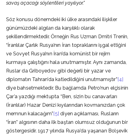
savaş açacağı söylentileri yayılıyor.”
Söz konusu dönemdeki iki ülke arasındaki ilişkiler
günümüzdeki algıları da karşılıklı olarak
şekillendirmektedir. Örneğin Rus Uzman Dmitri Trenin,
“İranlılar Çarlık Rusya’nın İran topraklarını işgal ettiğini
ve Sovyet Rusya’nın İran’da komünist bir rejim
kurmaya çalıştığını hala unutmamıştır. Aynı zamanda,
Ruslar da Griboyedov gibi değerli bir yazar ve
diplomatın Tahran’da katledildiğini unutmamıştır”
[4]
diye bahsetmektedir. Bu bağlamda Petro’nun elçisinin
Çar’a yazdığı mektupta “Ben, sizin bu canavarları
(İranlılar) Hazar Denizi kıyılarından kovmanızdan çok
memnun kalacağım”
[5]
diyen açıklaması, Rusların
“İran” algısının daha ilk baştan olumsuz olduğunun bir
göstergesidir. 1917 yılında Rusya’da yaşanan Bolşevik