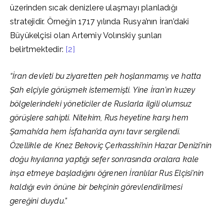
üzerinden sıcak denizlere ulaşmayı planladığı
stratejidir. Örneğin 1717 yılında Rusya’nın İran’daki
Büyükelçisi olan Artemiy Volınskiy şunları
belirtmektedir:
[2]
“İran devleti bu ziyaretten pek hoşlanmamış ve hatta
Şah elçiyle görüşmek istememişti. Yine İran’ın kuzey
bölgelerindeki yöneticiler de Ruslarla ilgili olumsuz
görüşlere sahipti. Nitekim, Rus heyetine karşı hem
Şamahı’da hem İsfahan’da aynı tavır sergilendi.
Özellikle de Knez Bekoviç Çerkasski’nin Hazar Denizi’nin
doğu kıyılarına yaptığı sefer sonrasında oralara kale
inşa etmeye başladığını öğrenen İranlılar Rus Elçisi’nin
kaldığı evin önüne bir bekçinin görevlendirilmesi
gereğini duydu.”