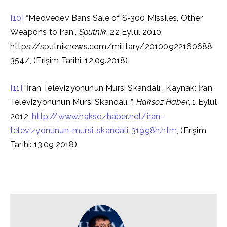
[10]
“Medvedev Bans Sale of S-300 Missiles, Other
Weapons to Iran”,
Sputnik
, 22 Eylül 2010,
https://sputniknews.com/military/20100922160688
354/, (Erişim Tarihi: 12.09.2018).
[11]
“İran Televizyonunun Mursi Skandalı… Kaynak: İran
Televizyonunun Mursi Skandalı…”,
Haksöz Haber
, 1 Eylül
2012,
http://www.haksozhaber.net/iran-
televizyonunun-mursi-skandali-31998h.htm
, (Erişim
Tarihi: 13.09.2018).