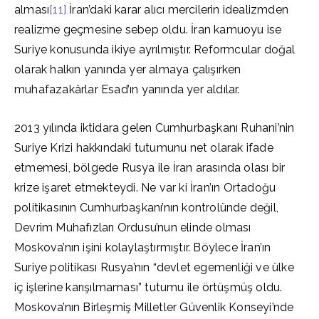
alması
[11]
İran’daki karar alıcı mercilerin idealizmden
realizme geçmesine sebep oldu. İran kamuoyu ise
Suriye konusunda ikiye ayrılmıştır. Reformcular doğal
olarak halkın yanında yer almaya çalışırken
muhafazakârlar Esad’ın yanında yer aldılar.
2013 yılında iktidara gelen Cumhurbaşkanı Ruhani’nin
Suriye Krizi hakkındaki tutumunu net olarak ifade
etmemesi, bölgede Rusya ile İran arasında olası bir
krize işaret etmekteydi. Ne var ki İran’ın Ortadoğu
politikasının Cumhurbaşkanı’nın kontrolünde değil,
Devrim Muhafızları Ordusu’nun elinde olması
Moskova’nın işini kolaylaştırmıştır. Böylece İran’ın
Suriye politikası Rusya’nın “devlet egemenliği ve ülke
iç işlerine karışılmaması” tutumu ile örtüşmüş oldu.
Moskova’nın Birleşmiş Milletler Güvenlik Konseyi’nde