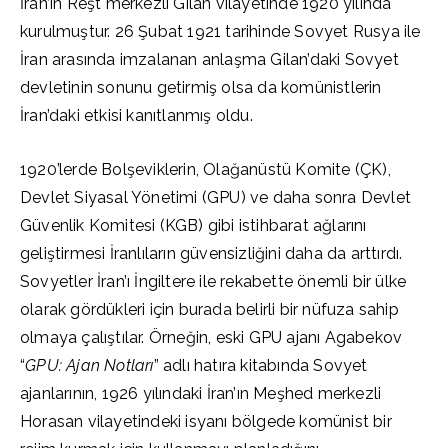
İran’ın Reşt merkezli Gilan vilayetinde 1920 yılında
kurulmuştur. 26 Şubat 1921 tarihinde Sovyet Rusya ile
İran arasında imzalanan anlaşma Gilan’daki Sovyet
devletinin sonunu getirmiş olsa da komünistlerin
İran’daki etkisi kanıtlanmış oldu.
1920’lerde Bolşeviklerin, Olağanüstü Komite (ÇK),
Devlet Siyasal Yönetimi (GPU) ve daha sonra Devlet
Güvenlik Komitesi (KGB) gibi istihbarat ağlarını
geliştirmesi İranlıların güvensizliğini daha da arttırdı.
Sovyetler İran’ı İngiltere ile rekabette önemli bir ülke
olarak gördükleri için burada belirli bir nüfuza sahip
olmaya çalıştılar. Örneğin, eski GPU ajanı Agabekov
“
GPU: Ajan Notları
” adlı hatıra kitabında Sovyet
ajanlarının, 1926 yılındaki İran’ın Meşhed merkezli
Horasan vilayetindeki isyanı bölgede komünist bir