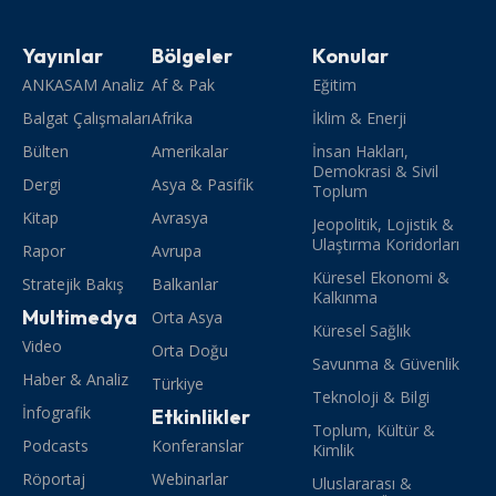
Yayınlar
Bölgeler
Konular
ANKASAM Analiz
Af & Pak
Eğitim
Balgat Çalışmaları
Afrika
İklim & Enerji
Bülten
Amerikalar
İnsan Hakları,
Demokrasi & Sivil
Dergi
Asya & Pasifik
Toplum
Kitap
Avrasya
Jeopolitik, Lojistik &
Ulaştırma Koridorları
Rapor
Avrupa
Küresel Ekonomi &
Stratejik Bakış
Balkanlar
Kalkınma
Multimedya
Orta Asya
Küresel Sağlık
Video
Orta Doğu
Savunma & Güvenlik
Haber & Analiz
Türkiye
Teknoloji & Bilgi
İnfografik
Etkinlikler
Toplum, Kültür &
Podcasts
Konferanslar
Kimlik
Röportaj
Webinarlar
Uluslararası &