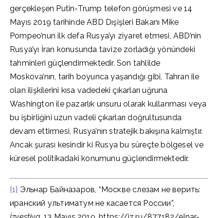
gerçekleşen Putin-Trump telefon görüşmesi ve 14
Mayıs 2019 tarihinde ABD Dışişleri Bakanı Mike
Pompeo’nun ilk defa Rusya’yı ziyaret etmesi, ABD’nin
Rusya’yı İran konusunda tavize zorladığı yönündeki
tahminleri güçlendirmektedir. Son tahlilde
Moskova’nın, tarih boyunca yaşandığı gibi, Tahran ile
olan ilişkilerini kısa vadedeki çıkarları uğruna
Washington ile pazarlık unsuru olarak kullanması veya
bu işbirliğini uzun vadeli çıkarları doğrultusunda
devam ettirmesi, Rusya’nın stratejik bakışına kalmıştır.
Ancak şurası kesindir ki Rusya bu süreçte bölgesel ve
küresel politikadaki konumunu güçlendirmektedir.
[1]
Эльнар Байназаров, “Москве слезам не верить:
иранский ультиматум не касается России”,
İzvestiya
, 13 Mayıs 2019, https://iz.ru/877182/elnar-