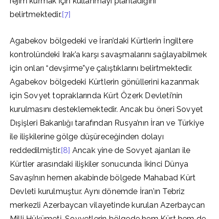
rejim kurmak için kullanmayı planladığını
belirtmektedir.
[7]
Agabekov bölgedeki ve İran’daki Kürtlerin İngiltere
kontrolündeki Irak’a karşı savaşmalarını sağlayabilmek
için onları “devşirme”ye çalıştıklarını belirtmektedir.
Agabekov bölgedeki Kürtlerin gönüllerini kazanmak
için Sovyet topraklarında Kürt Özerk Devleti’nin
kurulmasını desteklemektedir. Ancak bu öneri Sovyet
Dışişleri Bakanlığı tarafından Rusya’nın İran ve Türkiye
ile ilişkilerine gölge düşüreceğinden dolayı
reddedilmiştir.
[8]
Ancak yine de Sovyet ajanları ile
Kürtler arasındaki ilişkiler sonucunda İkinci Dünya
Savaşı’nın hemen akabinde bölgede Mahabad Kürt
Devleti kurulmuştur. Aynı dönemde İran’ın Tebriz
merkezli Azerbaycan vilayetinde kurulan Azerbaycan
Milli Hükümeti, Sovyetlerin bölgede hem Kürt hem de