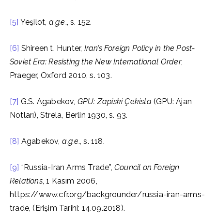
[5]
Yeşilot,
a.g.e
., s. 152.
[6]
Shireen t. Hunter,
Iran’s Foreign Policy in the Post-
Soviet Era: Resisting the New International Order
,
Praeger, Oxford 2010, s. 103.
[7]
G.S. Agabekov,
GPU: Zapiski Çekista
(GPU: Ajan
Notları), Strela, Berlin 1930, s. 93.
[8]
Agabekov,
a.g.e
., s. 118.
[9]
“Russia-Iran Arms Trade”,
Council on Foreign
Relations
, 1 Kasım 2006,
https://www.cfr.org/backgrounder/russia-iran-arms-
trade, (Erişim Tarihi: 14.09.2018).