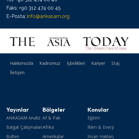
Faks: +90 312 474 00 45
E-Posta:
info@ankasam.org
Hakkımızda
Kadromuz
İşbirlikleri
Kariyer
Staj
İletişim
Yayınlar
Bölgeler
Konular
ANKASAM Analiz
Af & Pak
Eğitim
Balgat Çalışmaları
Afrika
İklim & Enerji
Bülten
Amerikalar
İnsan Hakları,