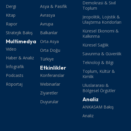
Demokrasi & Sivil
Dergi
Asya & Pasifik
Toplum
Kitap
Avrasya
Jeopolitik, Lojistik &
Ulaştırma Koridorları
Rapor
Avrupa
Küresel Ekonomi &
Stratejik Bakış
Balkanlar
Kalkınma
Multimedya
Orta Asya
Küresel Sağlık
Video
Orta Doğu
Savunma & Güvenlik
Haber & Analiz
Türkiye
Teknoloji & Bilgi
İnfografik
Etkinlikler
Toplum, Kültür &
Podcasts
Konferanslar
Kimlik
Röportaj
Webinarlar
Uluslararası &
Bölgesel Örgütler
Ziyaretler
Analiz
Duyurular
ANKASAM Bakış
Analiz