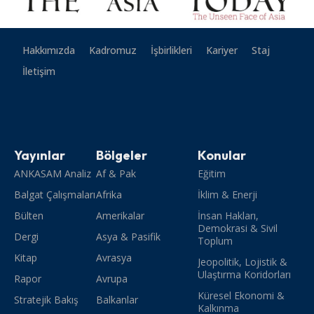
Hakkımızda
Kadromuz
İşbirlikleri
Kariyer
Staj
İletişim
Yayınlar
Bölgeler
Konular
ANKASAM Analiz
Af & Pak
Eğitim
Balgat Çalışmaları
Afrika
İklim & Enerji
Bülten
Amerikalar
İnsan Hakları,
Demokrasi & Sivil
Dergi
Asya & Pasifik
Toplum
Kitap
Avrasya
Jeopolitik, Lojistik &
Ulaştırma Koridorları
Rapor
Avrupa
Küresel Ekonomi &
Stratejik Bakış
Balkanlar
Kalkınma