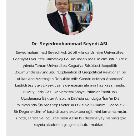
Dr. Seyedmohammad Seyedi ASL
Seyedmohammad Seyedi Asl, 2008 yılında Urmiye Üniversitesi
Edebiyat Fakültesi Klimatoloji Bölümü’nden mezun olmuştur. 2012
yılında Tahran Üniversitesi Coğrafya Fakültesi Jeopolitik
Bölümü’nde savunduğu “Explanation of Geopolitical Relationships
of Iran and Azerbaijan Republic with Constructivism Approach”
başlıklı teziyle yüksek lisans derecesini almaya haz kazanmıştır.
2021 yılında Gazi Üniversitesi Sosyal Bilimler Enstitüsü
Uluslararası İlişkiler Anabilim Dalı’nda sunduğu “İran’ın Dış
Politikasında Şia Mezhep Faktörün Etkisi ve Kullanımı: Jeopolitik
Bir Değerlendirme” başlıklı teziyle doktora eğitimini tamamlamıştır.
Türkçe, Farsça ve İngilizce bilen Asl’ın bu dillerde yayınlanmış çok
sayıda akademik çalışması bulunmaktadır.