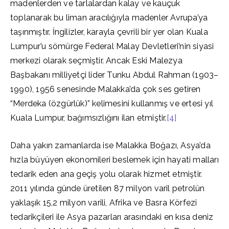
madenlerden ve tarlalardan kalay ve kauçuk
toplanarak bu liman aracılığıyla madenler Avrupa’ya
taşınmıştır. İngilizler, karayla çevrili bir yer olan Kuala
Lumpur’u sömürge Federal Malay Devletleri’nin siyasi
merkezi olarak seçmiştir. Ancak Eski Malezya
Başbakanı milliyetçi lider Tunku Abdul Rahman (1903–
1990), 1956 senesinde Malakka’da çok ses getiren
“Merdeka (özgürlük)” kelimesini kullanmış ve ertesi yıl
Kuala Lumpur, bağımsızlığını ilan etmiştir.
[4]
Daha yakın zamanlarda ise Malakka Boğazı, Asya’da
hızla büyüyen ekonomileri beslemek için hayati malları
tedarik eden ana geçiş yolu olarak hizmet etmiştir.
2011 yılında günde üretilen 87 milyon varil petrolün
yaklaşık 15,2 milyon varili, Afrika ve Basra Körfezi
tedarikçileri ile Asya pazarları arasındaki en kısa deniz