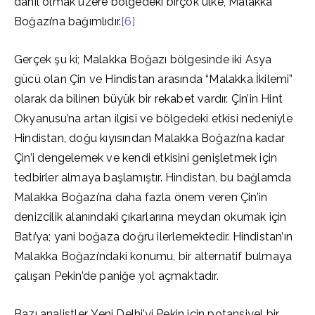
dâhil olmak üzere bölgedeki birçok ülke, Malakka
Boğazı’na bağımlıdır.
[6]
Gerçek şu ki; Malakka Boğazı bölgesinde iki Asya
gücü olan Çin ve Hindistan arasında “Malakka İkilemi”
olarak da bilinen büyük bir rekabet vardır. Çin’in Hint
Okyanusu’na artan ilgisi ve bölgedeki etkisi nedeniyle
Hindistan, doğu kıyısından Malakka Boğazı’na kadar
Çin’i dengelemek ve kendi etkisini genişletmek için
tedbirler almaya başlamıştır. Hindistan, bu bağlamda
Malakka Boğazı’na daha fazla önem veren Çin’in
denizcilik alanındaki çıkarlarına meydan okumak için
Batı’ya; yani boğaza doğru ilerlemektedir. Hindistan’ın
Malakka Boğazı’ndaki konumu, bir alternatif bulmaya
çalışan Pekin’de paniğe yol açmaktadır.
Bazı analistler, Yeni Delhi’yi Pekin için potansiyel bir