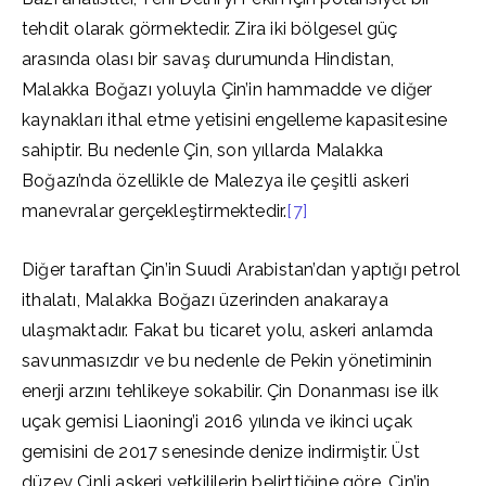
tehdit olarak görmektedir. Zira iki bölgesel güç
arasında olası bir savaş durumunda Hindistan,
Malakka Boğazı yoluyla Çin’in hammadde ve diğer
kaynakları ithal etme yetisini engelleme kapasitesine
sahiptir. Bu nedenle Çin, son yıllarda Malakka
Boğazı’nda özellikle de Malezya ile çeşitli askeri
manevralar gerçekleştirmektedir.
[7]
Diğer taraftan Çin’in Suudi Arabistan’dan yaptığı petrol
ithalatı, Malakka Boğazı üzerinden anakaraya
ulaşmaktadır. Fakat bu ticaret yolu, askeri anlamda
savunmasızdır ve bu nedenle de Pekin yönetiminin
enerji arzını tehlikeye sokabilir. Çin Donanması ise ilk
uçak gemisi Liaoning’i 2016 yılında ve ikinci uçak
gemisini de 2017 senesinde denize indirmiştir. Üst
düzey Çinli askeri yetkililerin belirttiğine göre, Çin’in