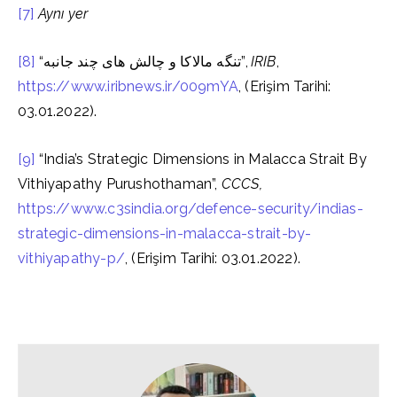
[7]
Aynı yer
[8]
“تنگه مالاکا و چالش های چند جانبه”,
IRIB
,
https://www.iribnews.ir/009mYA
, (Erişim Tarihi:
03.01.2022).
[9]
“India’s Strategic Dimensions in Malacca Strait By
Vithiyapathy Purushothaman”,
CCCS,
https://www.c3sindia.org/defence-security/indias-
strategic-dimensions-in-malacca-strait-by-
vithiyapathy-p/
, (Erişim Tarihi: 03.01.2022).