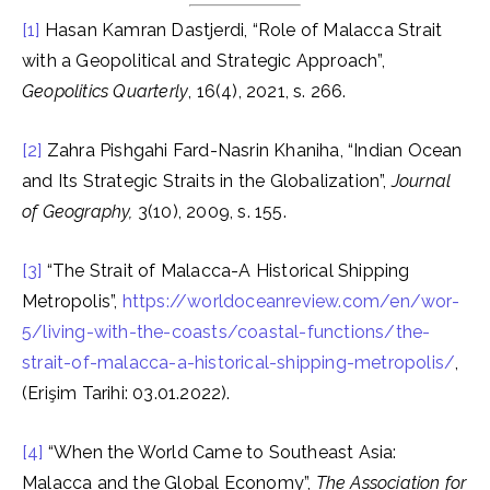
[1]
Hasan Kamran Dastjerdi, “Role of Malacca Strait
with a Geopolitical and Strategic Approach”,
Geopolitics Quarterly
, 16(4), 2021, s. 266.
[2]
Zahra Pishgahi Fard-Nasrin Khaniha, “Indian Ocean
and Its Strategic Straits in the Globalization”,
Journal
of Geography,
3(10), 2009, s. 155.
[3]
“The Strait of Malacca-A Historical Shipping
Metropolis”,
https://worldoceanreview.com/en/wor-
5/living-with-the-coasts/coastal-functions/the-
strait-of-malacca-a-historical-shipping-metropolis/
,
(Erişim Tarihi: 03.01.2022).
[4]
“When the World Came to Southeast Asia:
Malacca and the Global Economy”,
The Association for