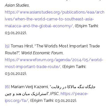
Asian Studies
,
https://www.asianstudies.org/publications/eaa/arch
ives/when-the-world-came-to-southeast-asia-
malacca-and-the-global-economy/
, (Erişim Tarihi:
03.01.2022).
[5]
Tomas Hirst, “The World’s Most Important Trade
Route?”,
World Economic Forum
,
https://www.weforum.org/agenda/2014/05/world-
most-important-trade-route/
, (Erişim Tarihi:
03.01.2022).
[6]
Mariam Verij Kazemi, “جایگاه تنگه مالاکا در رقابت
استراتژیک میان هند و چین”,
IPSC
,
https://peace-
ipsc.org/fa/
, (Erişim Tarihi: 03.01.2022).