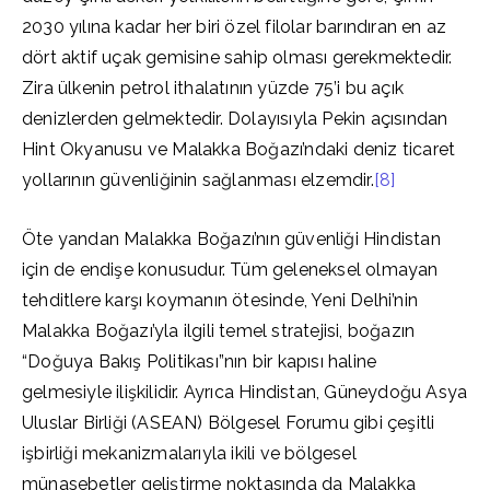
2030 yılına kadar her biri özel filolar barındıran en az
dört aktif uçak gemisine sahip olması gerekmektedir.
Zira ülkenin petrol ithalatının yüzde 75’i bu açık
denizlerden gelmektedir. Dolayısıyla Pekin açısından
Hint Okyanusu ve Malakka Boğazı’ndaki deniz ticaret
yollarının güvenliğinin sağlanması elzemdir.
[8]
Öte yandan Malakka Boğazı’nın güvenliği Hindistan
için de endişe konusudur. Tüm geleneksel olmayan
tehditlere karşı koymanın ötesinde, Yeni Delhi’nin
Malakka Boğazı’yla ilgili temel stratejisi, boğazın
“Doğuya Bakış Politikası”nın bir kapısı haline
gelmesiyle ilişkilidir. Ayrıca Hindistan, Güneydoğu Asya
Uluslar Birliği (ASEAN) Bölgesel Forumu gibi çeşitli
işbirliği mekanizmalarıyla ikili ve bölgesel
münasebetler geliştirme noktasında da Malakka