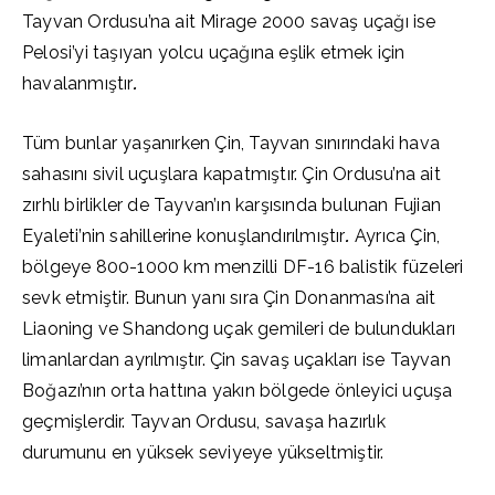
Tayvan Ordusu’na ait Mirage 2000 savaş uçağı ise
Pelosi’yi taşıyan yolcu uçağına eşlik etmek için
havalanmıştır
.
Tüm bunlar yaşanırken Çin, Tayvan sınırındaki hava
sahasını sivil uçuşlara kapatmıştır. Çin Ordusu’na ait
zırhlı birlikler de Tayvan’ın karşısında bulunan Fujian
Eyaleti’nin sahillerine konuşlandırılmıştır
.
Ayrıca Çin,
bölgeye 800-1000 km menzilli DF-16 balistik füzeleri
sevk etmiştir. Bunun yanı sıra Çin Donanması’na ait
Liaoning ve Shandong uçak gemileri de bulundukları
limanlardan ayrılmıştır. Çin savaş uçakları ise Tayvan
Boğazı’nın orta hattına yakın bölgede önleyici uçuşa
geçmişlerdir. Tayvan Ordusu, savaşa hazırlık
durumunu en yüksek seviyeye yükseltmiştir.