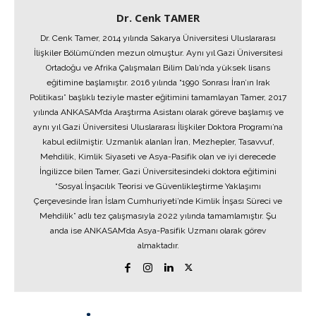
Dr. Cenk TAMER
Dr. Cenk Tamer, 2014 yılında Sakarya Üniversitesi Uluslararası
İlişkiler Bölümü’nden mezun olmuştur. Aynı yıl Gazi Üniversitesi
Ortadoğu ve Afrika Çalışmaları Bilim Dalı’nda yüksek lisans
eğitimine başlamıştır. 2016 yılında “1990 Sonrası İran’ın Irak
Politikası” başlıklı teziyle master eğitimini tamamlayan Tamer, 2017
yılında ANKASAM’da Araştırma Asistanı olarak göreve başlamış ve
aynı yıl Gazi Üniversitesi Uluslararası İlişkiler Doktora Programı’na
kabul edilmiştir. Uzmanlık alanları İran, Mezhepler, Tasavvuf,
Mehdilik, Kimlik Siyaseti ve Asya-Pasifik olan ve iyi derecede
İngilizce bilen Tamer, Gazi Üniversitesindeki doktora eğitimini
“Sosyal İnşacılık Teorisi ve Güvenlikleştirme Yaklaşımı
Çerçevesinde İran İslam Cumhuriyeti’nde Kimlik İnşası Süreci ve
Mehdilik” adlı tez çalışmasıyla 2022 yılında tamamlamıştır. Şu
anda ise ANKASAM’da Asya-Pasifik Uzmanı olarak görev
almaktadır.