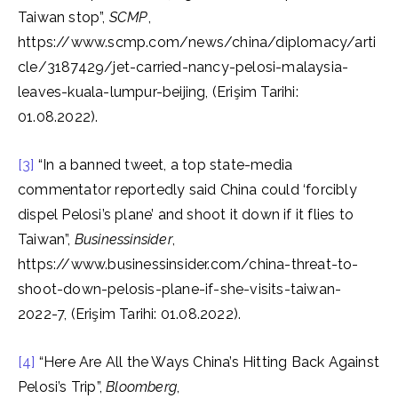
Taiwan stop”,
SCMP
,
https://www.scmp.com/news/china/diplomacy/arti
cle/3187429/jet-carried-nancy-pelosi-malaysia-
leaves-kuala-lumpur-beijing, (Erişim Tarihi:
01.08.2022).
[3]
“In a banned tweet, a top state-media
commentator reportedly said China could ‘forcibly
dispel Pelosi’s plane’ and shoot it down if it flies to
Taiwan”,
Businessinsider
,
https://www.businessinsider.com/china-threat-to-
shoot-down-pelosis-plane-if-she-visits-taiwan-
2022-7, (Erişim Tarihi: 01.08.2022).
[4]
“Here Are All the Ways China’s Hitting Back Against
Pelosi’s Trip”,
Bloomberg
,