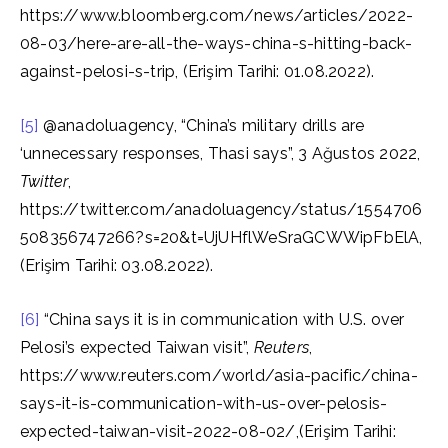
https://www.bloomberg.com/news/articles/2022-
08-03/here-are-all-the-ways-china-s-hitting-back-
against-pelosi-s-trip, (Erişim Tarihi: 01.08.2022).
[5]
@anadoluagency, “China’s military drills are
‘unnecessary responses, Thasi says”, 3 Ağustos 2022,
Twitter
,
https://twitter.com/anadoluagency/status/1554706
508356747266?s=20&t=UjUHflWeSraGCWWipFbElA,
(Erişim Tarihi: 03.08.2022).
[6]
“China says it is in communication with U.S. over
Pelosi’s expected Taiwan visit”,
Reuters
,
https://www.reuters.com/world/asia-pacific/china-
says-it-is-communication-with-us-over-pelosis-
expected-taiwan-visit-2022-08-02/,(Erişim Tarihi: