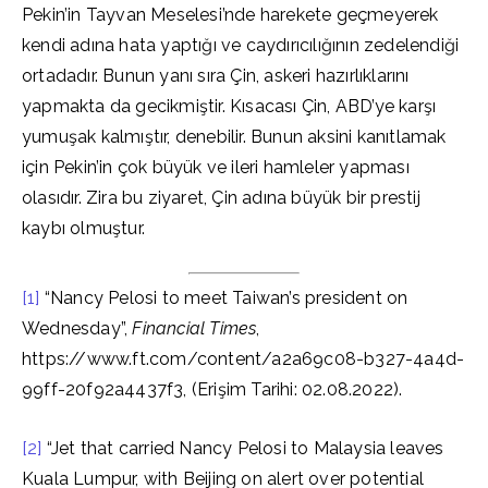
Pekin’in Tayvan Meselesi’nde harekete geçmeyerek
kendi adına hata yaptığı ve caydırıcılığının zedelendiği
ortadadır. Bunun yanı sıra Çin, askeri hazırlıklarını
yapmakta da gecikmiştir. Kısacası Çin, ABD’ye karşı
yumuşak kalmıştır, denebilir. Bunun aksini kanıtlamak
için Pekin’in çok büyük ve ileri hamleler yapması
olasıdır. Zira bu ziyaret, Çin adına büyük bir prestij
kaybı olmuştur.
[1]
“Nancy Pelosi to meet Taiwan’s president on
Wednesday”,
Financial Times
,
https://www.ft.com/content/a2a69c08-b327-4a4d-
99ff-20f92a4437f3, (Erişim Tarihi: 02.08.2022).
[2]
“Jet that carried Nancy Pelosi to Malaysia leaves
Kuala Lumpur, with Beijing on alert over potential