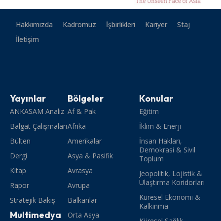
Hakkımızda
Kadromuz
İşbirlikleri
Kariyer
Staj
İletişim
Yayınlar
Bölgeler
Konular
ANKASAM Analiz
Af & Pak
Eğitim
Balgat Çalışmaları
Afrika
İklim & Enerji
Bülten
Amerikalar
İnsan Hakları,
Demokrasi & Sivil
Dergi
Asya & Pasifik
Toplum
Kitap
Avrasya
Jeopolitik, Lojistik &
Ulaştırma Koridorları
Rapor
Avrupa
Küresel Ekonomi &
Stratejik Bakış
Balkanlar
Kalkınma
Multimedya
Orta Asya
Küresel Sağlık