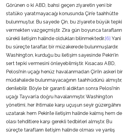
Görünen o ki ABD, bahsi geçen ziyaretin yeni bir
statüko yaratmayacağı konusunda Çin’e taahhütte
bulunmuştur. Bu sayede Çin, bu ziyarete büyük tepki
vermekten vazgeçmiştir. Zira gün boyunca tarafların
sürekli iletişim halinde oldukları bilinmektedir.
[6]
Yani
bu süreçte taraflar, bir müzakerede bulunmuşlardır.
Washington, kurduğu bu iletişim sayesinde Pekin’in
sert tepki vermesini önleyebilmiştir. Kısacası ABD,
Pelosi’nin uçağı henüz havalanmadan Çin’in askeri bir
müdahalede bulunmayacağının taahhüdünü almıştır,
denilebilir. Böyle bir garanti aldıktan sonra Pelosi’nin
uçağı Tayvan’a doğru havalanmıştır. Washington
yönetimi, her ihtimale karşı uçuşun seyir güzergâhını
uzatarak hem Pekin’le iletişim halinde kalmış hem de
olası tehditlere karşı gerekli tedbirleri almıştır. Bu
süreçte tarafların iletişim halinde olması ve yanlış