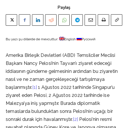
Paylaş
Bu yazı şu dillerde de mevcuttur:
English
Русский
Amerika Birleşik Devletleri (ABD) Temsilciler Meclisi
Başkanı Nancy Pelosi’nin Tayvan’ı ziyaret edeceği
iddiasının gündeme gelmesinin ardından bu ziyaretin
nasıl ve ne zaman gerçekleşeceği tartışılmaya
başlanmıştır.
[1]
1 Ağustos 2022 tarihinde Singapur’u
ziyaret eden Pelosi, 2 Ağustos 2022 tarihinde ise
Malezya’ya iniş yapmıştır. Burada diplomatik
temaslarda bulunduktan sonra Pelosi’nin uçağı, bir
sonraki durak için havalanmıştır.
[2]
Pelosi’nin resmi
seyahat planında Güney Kore ve Japonya olmasına