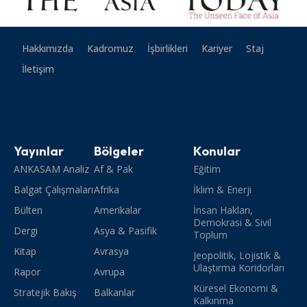
Hakkımızda
Kadromuz
İşbirlikleri
Kariyer
Staj
İletişim
Yayınlar
Bölgeler
Konular
ANKASAM Analiz
Af & Pak
Eğitim
Balgat Çalışmaları
Afrika
İklim & Enerji
Bülten
Amerikalar
İnsan Hakları,
Demokrasi & Sivil
Dergi
Asya & Pasifik
Toplum
Kitap
Avrasya
Jeopolitik, Lojistik &
Ulaştırma Koridorları
Rapor
Avrupa
Küresel Ekonomi &
Stratejik Bakış
Balkanlar
Kalkınma