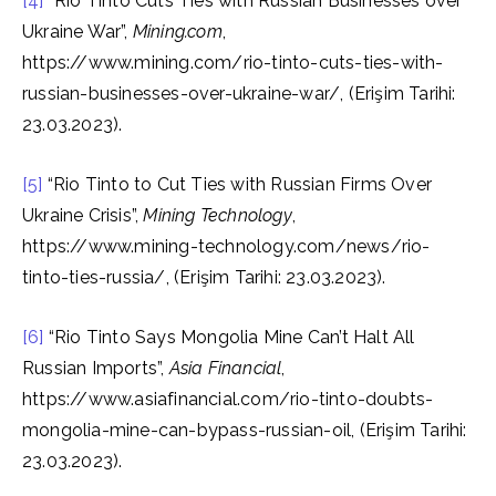
[4]
“Rio Tinto Cuts Ties with Russian Businesses over
Ukraine War”,
Mining.com
,
https://www.mining.com/rio-tinto-cuts-ties-with-
russian-businesses-over-ukraine-war/, (Erişim Tarihi:
23.03.2023).
[5]
“Rio Tinto to Cut Ties with Russian Firms Over
Ukraine Crisis”,
Mining Technology
,
https://www.mining-technology.com/news/rio-
tinto-ties-russia/, (Erişim Tarihi: 23.03.2023).
[6]
“Rio Tinto Says Mongolia Mine Can’t Halt All
Russian Imports”,
Asia Financial
,
https://www.asiafinancial.com/rio-tinto-doubts-
mongolia-mine-can-bypass-russian-oil, (Erişim Tarihi:
23.03.2023).