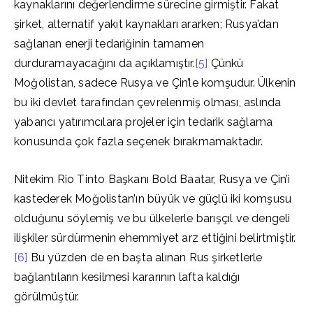
kaynaklarını değerlendirme sürecine girmiştir. Fakat
şirket, alternatif yakıt kaynakları ararken; Rusya’dan
sağlanan enerji tedariğinin tamamen
durduramayacağını da açıklamıştır.
[5]
Çünkü
Moğolistan, sadece Rusya ve Çin’le komşudur. Ülkenin
bu iki devlet tarafından çevrelenmiş olması, aslında
yabancı yatırımcılara projeler için tedarik sağlama
konusunda çok fazla seçenek bırakmamaktadır.
Nitekim Rio Tinto Başkanı Bold Baatar, Rusya ve Çin’i
kastederek Moğolistan’ın büyük ve güçlü iki komşusu
olduğunu söylemiş ve bu ülkelerle barışçıl ve dengeli
ilişkiler sürdürmenin ehemmiyet arz ettiğini belirtmiştir.
[6]
Bu yüzden de en başta alınan Rus şirketlerle
bağlantıların kesilmesi kararının lafta kaldığı
görülmüştür.