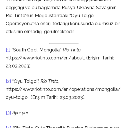
değiştiği ve bu bağlamda Rusya-Ukrayna Savaşı’nın
Rio Tinto’nun Moğolistan’daki “Oyu Tolgoi
Operasyonu”na enerji tedariği konusunda olumsuz bir
etkisinin olmadığı görülmektedir.
[1]
“South Gobi, Mongolia”,
Rio Tinto
,
https://www.riotinto.com/en/about, (Erişim Tarihi:
23.03.2023).
[2]
“Oyu Tolgoi”,
Rio Tinto
,
https://www.riotinto.com/en/operations/mongolia/
oyu-tolgoi, (Erişim Tarihi: 23.03.2023).
[3]
Aynı yer.