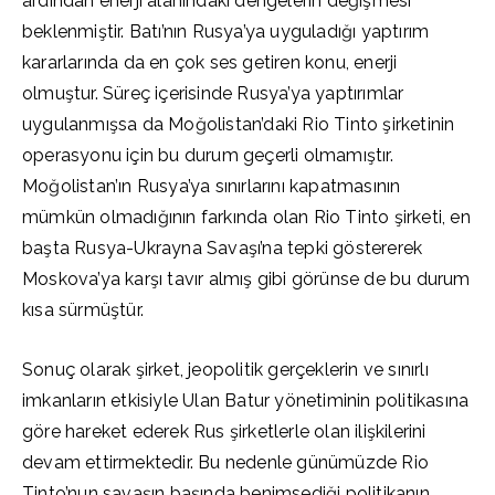
ardından enerji alanındaki dengelerin değişmesi
beklenmiştir. Batı’nın Rusya’ya uyguladığı yaptırım
kararlarında da en çok ses getiren konu, enerji
olmuştur. Süreç içerisinde Rusya’ya yaptırımlar
uygulanmışsa da Moğolistan’daki Rio Tinto şirketinin
operasyonu için bu durum geçerli olmamıştır.
Moğolistan’ın Rusya’ya sınırlarını kapatmasının
mümkün olmadığının farkında olan Rio Tinto şirketi, en
başta Rusya-Ukrayna Savaşı’na tepki göstererek
Moskova’ya karşı tavır almış gibi görünse de bu durum
kısa sürmüştür.
Sonuç olarak şirket, jeopolitik gerçeklerin ve sınırlı
imkanların etkisiyle Ulan Batur yönetiminin politikasına
göre hareket ederek Rus şirketlerle olan ilişkilerini
devam ettirmektedir. Bu nedenle günümüzde Rio
Tinto’nun savaşın başında benimsediği politikanın