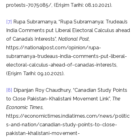
protests-7075085/, (Erişim Tarihi: 08.10.2021).
[7]
Rupa Subramanya, “Rupa Subramanya: Trudeau’s
India Comments put Liberal Electoral Calculus ahead
of Canada’s Interests”,
National Post
,
https://nationalpost.com/opinion/rupa-
subramanya-trudeaus-india-comments-put-liberal-
electoral-calculus-ahead-of-canadas-interests,
(Erişim Tarihi: 09.10.2021).
[8]
Dipanjan Roy Chaudhury, “Canadian Study Points
to Close Pakistan-Khalistani Movement Link”,
The
Economic Times
,
https://economictimes.indiatimes.com/news/politic
s-and-nation/canadian-study-points-to-close-
pakistan-khalistani-movement-