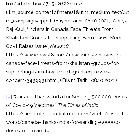
link/articleshow/79542622.cms?
utm_source=contentofinterest&utm_medium=text&ut
m_campaign=cppst, (Erişim Tarihi: 08.10.2021); Aditya
Raj Kaul, “Indians in Canada Face Threats From
Khalistani Groups for Supporting Farm Laws; Modi
Govt Raises Issue”,
News 18
,
https://www.news18.com/news/india/indians-in-
canada-face-threats-from-khalistani-groups-for-
supporting-farm-laws-modi-govt-expresses-
concern-3439931.html, (Erişim Tarihi: 08.10.2021).
[9]
“Canada Thanks India for Sending 500,000 Doses
of Covid-19 Vaccines”,
The Times of India,
https://timesofindia.indiatimes.com/world/rest-of-
world/canada-thanks-india-for-sending-500000-
doses-of-covid-19-