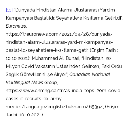
[11]
“Dünyada Hindistan Alarmı: Uluslararası Yardım
Kampanyası Başlatıldı; Seyahatlere Kısıtlama Getirildi”,
Euronews
,
https://tr.euronews.com/2021/04/28/dunyada-
hindistan-alarm-uluslararas-yard-m-kampanyas-
baslat-ld-seyahatlere-k-s-tlama-getir, (Erişim Tarihi:
10.10.2021); Muhammed Ali Buhari, “Hindistan, 20
Milyon Covid Vakasının Üstesinden Gelirken, Eski Ordu
Sağlık Görevlilerini İşe Alıyor”,
Canadian National
Multilingual News Group
,
https://www.cnmng.ca/tr/as-india-tops-20m-covid-
cases-it-recruits-ex-army-
medics/language/english/bukharim/6539/, (Erişim
Tarihi: 10.10.2021).