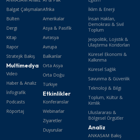
Balgat Çalışmaları
Afrika
İklim & Enerji
Bülten
Amerikalar
İnsan Hakları,
Demokrasi & Sivil
Dergi
Asya & Pasifik
Toplum
Kitap
Avrasya
Jeopolitik, Lojistik &
Ulaştırma Koridorları
Rapor
Avrupa
Küresel Ekonomi &
Stratejik Bakış
Balkanlar
Kalkınma
Multimedya
Orta Asya
Küresel Sağlık
Video
Orta Doğu
Savunma & Güvenlik
Haber & Analiz
Türkiye
Teknoloji & Bilgi
İnfografik
Etkinlikler
Toplum, Kültür &
Podcasts
Konferanslar
Kimlik
Röportaj
Webinarlar
Uluslararası &
Bölgesel Örgütler
Ziyaretler
Analiz
Duyurular
ANKASAM Bakış