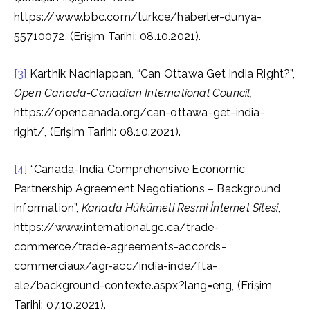
https://www.bbc.com/turkce/haberler-dunya-
55710072, (Erişim Tarihi: 08.10.2021).
[3]
Karthik Nachiappan, “Can Ottawa Get India Right?”,
Open Canada-Canadian International Council,
https://opencanada.org/can-ottawa-get-india-
right/, (Erişim Tarihi: 08.10.2021).
[4]
“Canada-India Comprehensive Economic
Partnership Agreement Negotiations – Background
information”,
Kanada Hükümeti Resmi İnternet Sitesi
,
https://www.international.gc.ca/trade-
commerce/trade-agreements-accords-
commerciaux/agr-acc/india-inde/fta-
ale/background-contexte.aspx?lang=eng, (Erişim
Tarihi: 07.10.2021).