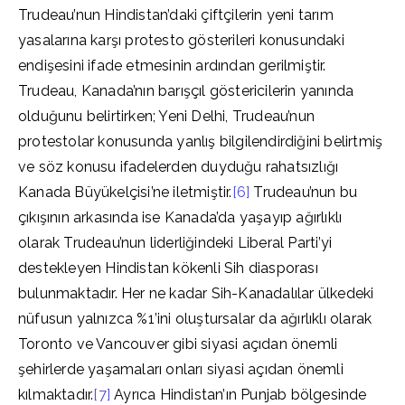
Trudeau’nun Hindistan’daki çiftçilerin yeni tarım
yasalarına karşı protesto gösterileri konusundaki
endişesini ifade etmesinin ardından gerilmiştir.
Trudeau, Kanada’nın barışçıl göstericilerin yanında
olduğunu belirtirken; Yeni Delhi, Trudeau’nun
protestolar konusunda yanlış bilgilendirdiğini belirtmiş
ve söz konusu ifadelerden duyduğu rahatsızlığı
Kanada Büyükelçisi’ne iletmiştir.
[6]
Trudeau’nun bu
çıkışının arkasında ise Kanada’da yaşayıp ağırlıklı
olarak Trudeau’nun liderliğindeki Liberal Parti’yi
destekleyen Hindistan kökenli Sih diasporası
bulunmaktadır. Her ne kadar Sih-Kanadalılar ülkedeki
nüfusun yalnızca %1’ini oluştursalar da ağırlıklı olarak
Toronto ve Vancouver gibi siyasi açıdan önemli
şehirlerde yaşamaları onları siyasi açıdan önemli
kılmaktadır.
[7]
Ayrıca Hindistan’ın Punjab bölgesinde