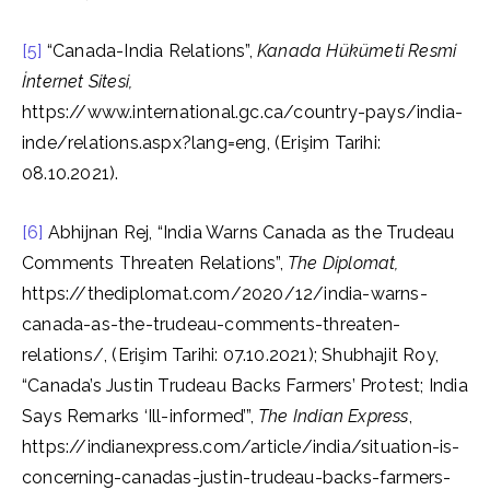
[5]
“Canada-India Relations”,
Kanada Hükümeti Resmi
İnternet Sitesi,
https://www.international.gc.ca/country-pays/india-
inde/relations.aspx?lang=eng, (Erişim Tarihi:
08.10.2021).
[6]
Abhijnan Rej, “India Warns Canada as the Trudeau
Comments Threaten Relations”,
The Diplomat,
https://thediplomat.com/2020/12/india-warns-
canada-as-the-trudeau-comments-threaten-
relations/, (Erişim Tarihi: 07.10.2021); Shubhajit Roy,
“Canada’s Justin Trudeau Backs Farmers’ Protest; India
Says Remarks ‘Ill-informed’”,
The Indian Express
,
https://indianexpress.com/article/india/situation-is-
concerning-canadas-justin-trudeau-backs-farmers-