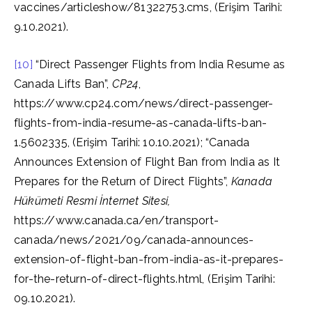
vaccines/articleshow/81322753.cms, (Erişim Tarihi:
9.10.2021).
[10]
“Direct Passenger Flights from India Resume as
Canada Lifts Ban”,
CP24
,
https://www.cp24.com/news/direct-passenger-
flights-from-india-resume-as-canada-lifts-ban-
1.5602335, (Erişim Tarihi: 10.10.2021); “Canada
Announces Extension of Flight Ban from India as It
Prepares for the Return of Direct Flights”,
Kanada
Hükümeti Resmi İnternet Sitesi,
https://www.canada.ca/en/transport-
canada/news/2021/09/canada-announces-
extension-of-flight-ban-from-india-as-it-prepares-
for-the-return-of-direct-flights.html, (Erişim Tarihi:
09.10.2021).