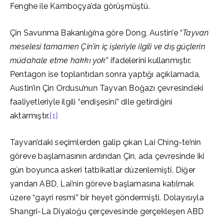
Fenghe ile Kamboçya’da görüşmüştü.
Çin Savunma Bakanlığı’na göre Dong, Austin’e “
Tayvan
meselesi tamamen Çin’in iç işleriyle ilgili ve dış güçlerin
müdahale etme hakkı yok
” ifadelerini kullanmıştır.
Pentagon ise toplantıdan sonra yaptığı açıklamada,
Austin’in Çin Ordusu’nun Tayvan Boğazı çevresindeki
faaliyetleriyle ilgili “endişesini” dile getirdiğini
aktarmıştır.
[1]
Tayvan’daki seçimlerden galip çıkan Lai Ching-te’nin
göreve başlamasının ardından Çin, ada çevresinde iki
gün boyunca askeri tatbikatlar düzenlemişti. Diğer
yandan ABD, Lai’nin göreve başlamasına katılmak
üzere “gayri resmi” bir heyet göndermişti. Dolayısıyla
Shangri-La Diyaloğu çerçevesinde gerçekleşen ABD