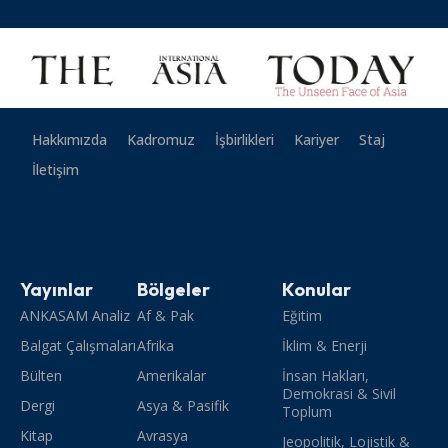
Hakkımızda
Kadromuz
İşbirlikleri
Kariyer
Staj
İletişim
Yayınlar
Bölgeler
Konular
ANKASAM Analiz
Af & Pak
Eğitim
Balgat Çalışmaları
Afrika
İklim & Enerji
Bülten
Amerikalar
İnsan Hakları,
Demokrasi & Sivil
Dergi
Asya & Pasifik
Toplum
Kitap
Avrasya
Jeopolitik, Lojistik &