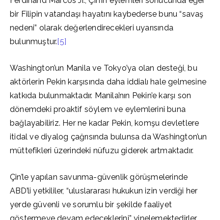
Ferdinand Marcos Jr., Çin’in eylemleri sonucunda eğer
bir Filipin vatandaşı hayatını kaybederse bunu “savaş
nedeni” olarak değerlendirecekleri uyarısında
bulunmuştur.
[5]
Washington’un Manila ve Tokyo’ya olan desteği, bu
aktörlerin Pekin karşısında daha iddialı hale gelmesine
katkıda bulunmaktadır. Manila’nın Pekin’e karşı son
dönemdeki proaktif söylem ve eylemlerini buna
bağlayabiliriz. Her ne kadar Pekin, komşu devletlere
itidal ve diyalog çağrısında bulunsa da Washington’un
müttefikleri üzerindeki nüfuzu giderek artmaktadır.
Çin’le yapılan savunma-güvenlik görüşmelerinde
ABD’li yetkililer, “uluslararası hukukun izin verdiği her
yerde güvenli ve sorumlu bir şekilde faaliyet
göstermeye devam edeceklerini” yinelemektedirler.