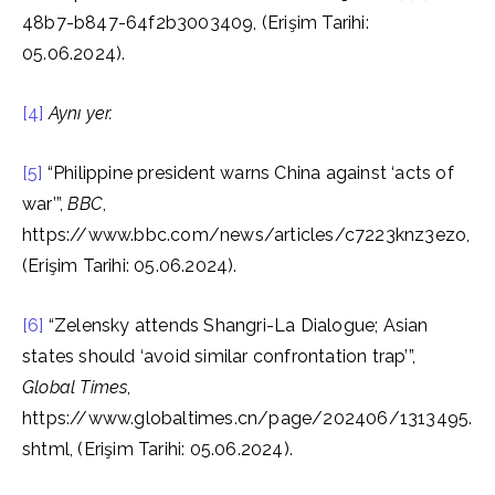
48b7-b847-64f2b3003409, (Erişim Tarihi:
05.06.2024).
[4]
Aynı yer.
[5]
“Philippine president warns China against ‘acts of
war’”,
BBC
,
https://www.bbc.com/news/articles/c7223knz3ezo,
(Erişim Tarihi: 05.06.2024).
[6]
“Zelensky attends Shangri-La Dialogue; Asian
states should ‘avoid similar confrontation trap’”,
Global Times
,
https://www.globaltimes.cn/page/202406/1313495.
shtml, (Erişim Tarihi: 05.06.2024).