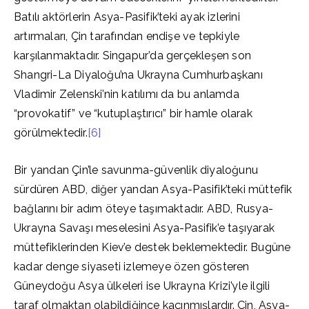
Batılı aktörlerin Asya-Pasifik’teki ayak izlerini
artırmaları, Çin tarafından endişe ve tepkiyle
karşılanmaktadır. Singapur’da gerçekleşen son
Shangri-La Diyaloğu’na Ukrayna Cumhurbaşkanı
Vladimir Zelenski’nin katılımı da bu anlamda
“provokatif” ve “kutuplaştırıcı” bir hamle olarak
görülmektedir.
[6]
Bir yandan Çin’le savunma-güvenlik diyaloğunu
sürdüren ABD, diğer yandan Asya-Pasifik’teki müttefik
bağlarını bir adım öteye taşımaktadır. ABD, Rusya-
Ukrayna Savaşı meselesini Asya-Pasifik’e taşıyarak
müttefiklerinden Kiev’e destek beklemektedir. Bugüne
kadar denge siyaseti izlemeye özen gösteren
Güneydoğu Asya ülkeleri ise Ukrayna Krizi’yle ilgili
taraf olmaktan olabildiğince kaçınmışlardır. Çin, Asya-