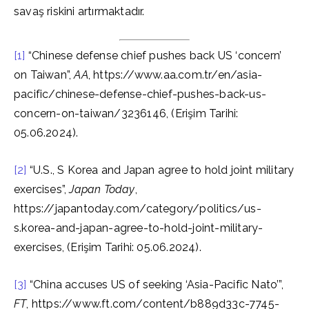
savaş riskini artırmaktadır.
[1]
“Chinese defense chief pushes back US ‘concern’
on Taiwan”,
AA
, https://www.aa.com.tr/en/asia-
pacific/chinese-defense-chief-pushes-back-us-
concern-on-taiwan/3236146, (Erişim Tarihi:
05.06.2024).
[2]
“U.S., S Korea and Japan agree to hold joint military
exercises”,
Japan Today
,
https://japantoday.com/category/politics/us-
s.korea-and-japan-agree-to-hold-joint-military-
exercises, (Erişim Tarihi: 05.06.2024).
[3]
“China accuses US of seeking ‘Asia-Pacific Nato’”,
FT
, https://www.ft.com/content/b889d33c-7745-