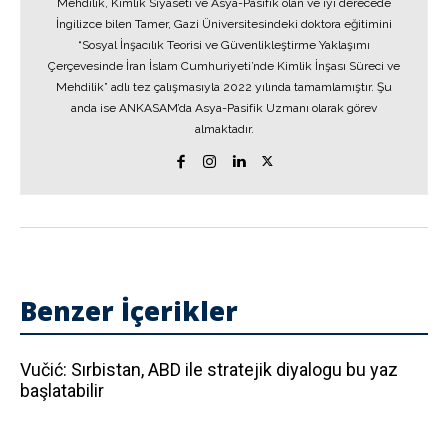
Mehdilik, Kimlik Siyaseti ve Asya-Pasifik olan ve iyi derecede
İngilizce bilen Tamer, Gazi Üniversitesindeki doktora eğitimini
“Sosyal İnşacılık Teorisi ve Güvenlikleştirme Yaklaşımı
Çerçevesinde İran İslam Cumhuriyeti’nde Kimlik İnşası Süreci ve
Mehdilik” adlı tez çalışmasıyla 2022 yılında tamamlamıştır. Şu
anda ise ANKASAM’da Asya-Pasifik Uzmanı olarak görev
almaktadır.
Benzer İçerikler
Vučić: Sırbistan, ABD ile stratejik diyalogu bu yaz
başlatabilir