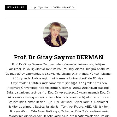
ETIKETLER
https://youtu.be/W8M0c85mKbY
Prof. Dr. Giray Saynur DERMAN
Prof. Dr. Giray Saynur Derman halen Marmara Üniversites, İletişim
Fakültesi Halka İlişkiler ve Tanıtım Bölümü Kişilerarası İletişim Anabilim
Dalında görev yapmaktadır. 1991 yılında Lisans, 1995 yılında, Yüksek Lisans,
2003 yılında doktora eğitimini Marmara Üniversitesi’nde Türkiyat
Araştırmaları Enstitüsü’nde tamamlamıştır. 1992-2003 Yılları arasında
Marmara Üniversitesi’nde Araştırma Görevlisi, 2004-2011 yılları arasında
Sakarya Üniversitesinde Yrd. Doç. Dr. ve 2011-2016 yılları arasında Doç. Dr.
Akademik ünvanıyla aynı üniversitenin uluslararası ilişkiler bölümünde
çalışmıştır. Uzmanlık alanı Türk Dış Politikası, Siyasi Tarih, Uluslararası
ilişkiler üzerinedir. Başlıca ilgi alanları Türkiye- Rusya, ABD, AB İlişkileri,
Ukrayna-Kırım, Orta Asya, Kafkasya, Balkanlar, Orta Doğu ve Karadeniz
Bölgesi'nin dış ve güvenlik politikaları olup, etnik çatışma alanları, ve dış