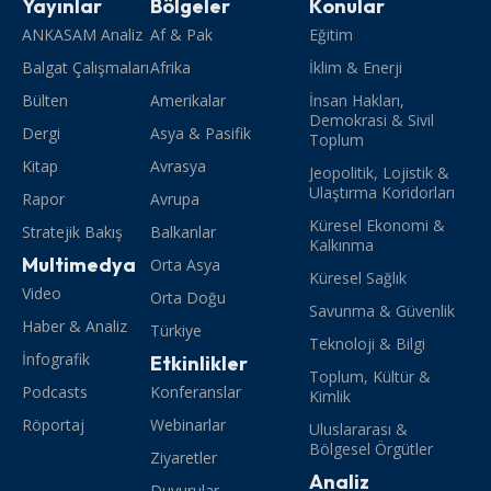
Yayınlar
Bölgeler
Konular
ANKASAM Analiz
Af & Pak
Eğitim
Balgat Çalışmaları
Afrika
İklim & Enerji
Bülten
Amerikalar
İnsan Hakları,
Demokrasi & Sivil
Dergi
Asya & Pasifik
Toplum
Kitap
Avrasya
Jeopolitik, Lojistik &
Ulaştırma Koridorları
Rapor
Avrupa
Küresel Ekonomi &
Stratejik Bakış
Balkanlar
Kalkınma
Multimedya
Orta Asya
Küresel Sağlık
Video
Orta Doğu
Savunma & Güvenlik
Haber & Analiz
Türkiye
Teknoloji & Bilgi
İnfografik
Etkinlikler
Toplum, Kültür &
Podcasts
Konferanslar
Kimlik
Röportaj
Webinarlar
Uluslararası &
Bölgesel Örgütler
Ziyaretler
Analiz
Duyurular