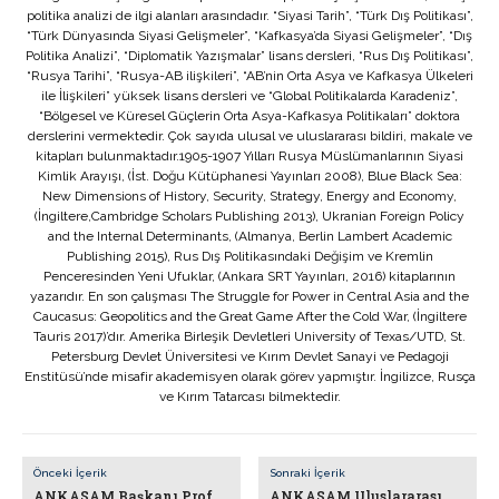
politika analizi de ilgi alanları arasındadır. “Siyasi Tarih”, “Türk Dış Politikası”,
“Türk Dünyasında Siyasi Gelişmeler”, “Kafkasya’da Siyasi Gelişmeler”, “Dış
Politika Analizi”, “Diplomatik Yazışmalar” lisans dersleri, “Rus Dış Politikası”,
“Rusya Tarihi”, “Rusya-AB ilişkileri”, “AB’nin Orta Asya ve Kafkasya Ülkeleri
ile İlişkileri” yüksek lisans dersleri ve “Global Politikalarda Karadeniz”,
“Bölgesel ve Küresel Güçlerin Orta Asya-Kafkasya Politikaları” doktora
derslerini vermektedir. Çok sayıda ulusal ve uluslararası bildiri, makale ve
kitapları bulunmaktadır.1905-1907 Yılları Rusya Müslümanlarının Siyasi
Kimlik Arayışı, (İst. Doğu Kütüphanesi Yayınları 2008), Blue Black Sea:
New Dimensions of History, Security, Strategy, Energy and Economy,
(İngiltere,Cambridge Scholars Publishing 2013), Ukranian Foreign Policy
and the Internal Determinants, (Almanya, Berlin Lambert Academic
Publishing 2015), Rus Dış Politikasındaki Değişim ve Kremlin
Penceresinden Yeni Ufuklar, (Ankara SRT Yayınları, 2016) kitaplarının
yazarıdır. En son çalışması The Struggle for Power in Central Asia and the
Caucasus: Geopolitics and the Great Game After the Cold War, (İngiltere
Tauris 2017)’dır. Amerika Birleşik Devletleri University of Texas/UTD, St.
Petersburg Devlet Üniversitesi ve Kırım Devlet Sanayi ve Pedagoji
Enstitüsü’nde misafir akademisyen olarak görev yapmıştır. İngilizce, Rusça
ve Kırım Tatarcası bilmektedir.
Önceki İçerik
Sonraki İçerik
ANKASAM Başkanı Prof.
ANKASAM Uluslararası