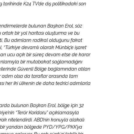
tarihinde K24 TV’de dış politikadaki son
lendirmelerde bulunan Başkan Erol, söz
 ortak bir yol haritası oluşturma ve bu
i. Bu adımların radikal olduğunu fakat
l, “Türkiye devamlı olarak Münbiç’e işaret
u an ucu açık bir süreç devam etse de karar
 anlamıyla bir mutabakat sağlamadığını
şkilerinde Güvenli Bölge bağlamından atılan
ir adım olsa da taraflar arasında tam
her iki ülkenin de daha tedrici adımlarla
arda bulunan Başkan Erol, bölge için 32
rkiye’nin “Terör Koridoru” açıklamasıyla
rak nitelendirdi. ABD’nin konuyla alakalı
“ABD bir yandan bölgede PYD/YPG/PKK’ya