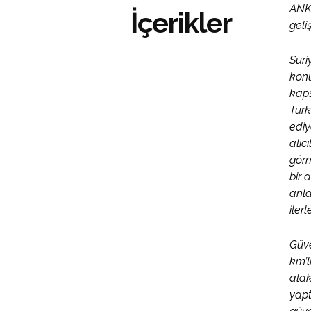
ANKA
İçerikler
geli
Suri
konu
kaps
Türk
ediy
alıc
görm
bir 
anla
iler
Güve
km’l
alak
yapt