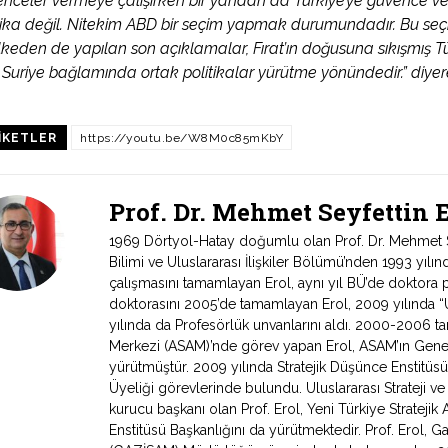
nceler vermeye çalışırken bir yandan da Türkiye’ye güvence verm
tika değil. Nitekim ABD bir seçim yapmak durumundadır. Bu seçimi
ülkeden de yapılan son açıklamalar, Fırat’ın doğusuna sıkışmış T
 Suriye bağlamında ortak politikalar yürütme yönündedir.” diyere
IKETLER
https://youtu.be/W8M0c85mKbY
Prof. Dr. Mehmet Seyfettin
1969 Dörtyol-Hatay doğumlu olan Prof. Dr. Mehmet Sey
Bilimi ve Uluslararası İlişkiler Bölümü’nden 1993 yıl
çalışmasını tamamlayan Erol, aynı yıl BÜ’de doktora 
doktorasını 2005’de tamamlayan Erol, 2009 yılında “Ul
yılında da Profesörlük unvanlarını aldı. 2000-2006 tari
Merkezi (ASAM)’nde görev yapan Erol, ASAM’ın Genel
yürütmüştür. 2009 yılında Stratejik Düşünce Enstitüs
Üyeliği görevlerinde bulundu. Uluslararası Strateji v
kurucu başkanı olan Prof. Erol, Yeni Türkiye Stratejik 
Enstitüsü Başkanlığını da yürütmektedir. Prof. Erol, Ga