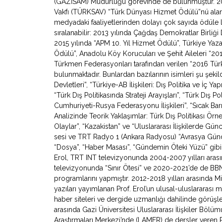
(GAZİSAM) Müdürlüğü görevinde de bulunmuştur. 2007
Vakfı (TÜRKSAV) “Türk Dünyası Hizmet Ödülü”nü alan 
medyadaki faaliyetlerinden dolayı çok sayıda ödüle l
sıralanabilir: 2013 yılında Çağdaş Demokratlar Birliği
2015 yılında “APM 10. Yıl Hizmet Ödülü”, Türkiye Yazarl
Ödülü”, Anadolu Köy Korucuları ve Şehit Aileleri “2
Türkmen Federasyonları tarafından verilen “2016 Türki
bulunmaktadır. Bunlardan bazılarının isimleri şu şeki
Devletleri”, “Türkiye-AB İlişkileri: Dış Politika ve İç Y
“Türk Dış Politikasında Strateji Arayışları”, “Türk Dış Po
Cumhuriyeti-Rusya Federasyonu İlişkileri”, “Sıcak Bar
Analizinde Teorik Yaklaşımlar: Türk Dış Politikası Örne
Olaylar”, “Kazakistan” ve “Uluslararası İlişkilerde Gü
sesi ve TRT Radyo 1 (Ankara Radyosu) “Avrasya Gündemi”
“Dosya”, “Haber Masası”, “Gündemin Öteki Yüzü” gibi
Erol, TRT INT televizyonunda 2004-2007 yılları arasın
televizyonunda “Sınır Ötesi” ve 2020-2021’de de BB
programlarını yapmıştır. 2012-2018 yılları arasında Mil
yazıları yayımlanan Prof. Erol’un ulusal-uluslararası
haber siteleri ve dergide uzmanlığı dahilinde görüşl
arasında Gazi Üniversitesi Uluslararası İlişkiler Bölü
Araştırmaları Merkezi’nde (LAMER) de dersler veren 