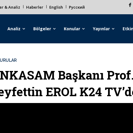
r & Analiz
Haberler
English
Русский
Analiz
Bölgeler
Konular
Yayınlar
Etkin
URULAR
NKASAM Başkanı Prof.
eyfettin EROL K24 TV’de