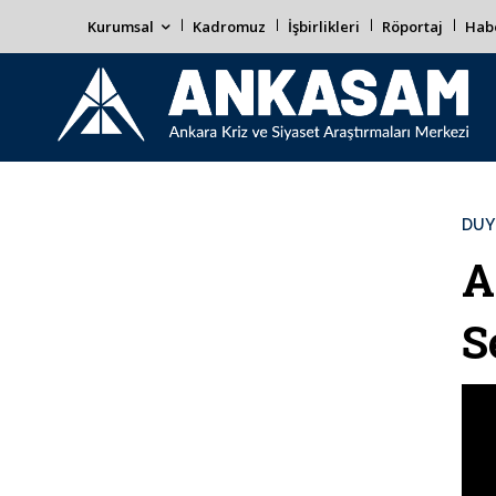
Kurumsal
Kadromuz
İşbirlikleri
Röportaj
Habe
DUY
A
S