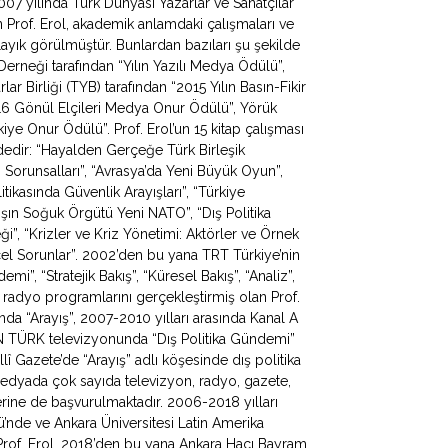
 yılında Türk Dünyası Yazarlar ve Sanatçılar
Prof. Erol, akademik anlamdaki çalışmaları ve
ayık görülmüştür. Bunlardan bazıları şu şekilde
 Derneği tarafından “Yılın Yazılı Medya Ödülü”,
ar Birliği (TYB) tarafından “2015 Yılın Basın-Fikir
016 Gönül Elçileri Medya Onur Ödülü”, Yörük
ye Onur Ödülü”. Prof. Erol’un 15 kitap çalışması
ldedir: “Hayalden Gerçeğe Türk Birleşik
apı Sorunsalları”, “Avrasya’da Yeni Büyük Oyun”,
litikasında Güvenlik Arayışları”, “Türkiye
ışın Soğuk Örgütü Yeni NATO”, “Dış Politika
ği”, “Krizler ve Kriz Yönetimi: Aktörler ve Örnek
ncel Sorunlar”. 2002’den bu yana TRT Türkiye’nin
, “Stratejik Bakış”, “Küresel Bakış”, “Analiz”,
 radyo programlarını gerçekleştirmiş olan Prof.
da “Arayış”, 2007-2010 yılları arasında Kanal A
N TÜRK televizyonunda “Dış Politika Gündemi”
lî Gazete’de “Arayış” adlı köşesinde dış politika
 medyada çok sayıda televizyon, radyo, gazete,
erine de başvurulmaktadır. 2006-2018 yılları
mü’nde ve Ankara Üniversitesi Latin Amerika
Prof. Erol, 2018’den bu yana Ankara Hacı Bayram