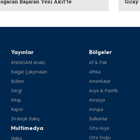
oğacan Başaran Yeni Akit’te
Giray
Yayınlar
Bölgeler
ANKASAM Analiz
Af & Pak
Balgat Çalışmaları
Afrika
Bülten
Amerikalar
Dergi
Asya & Pasifik
Kitap
Avrasya
Rapor
Avrupa
Stratejik Bakış
Balkanlar
Multimedya
Orta Asya
Orta Doğu
Video