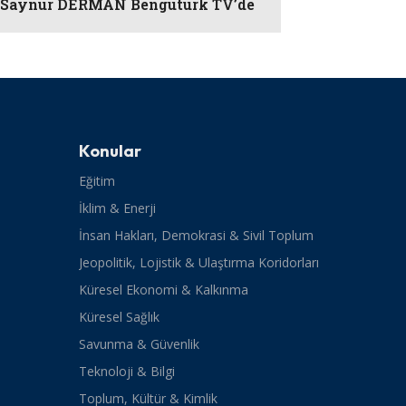
 Saynur DERMAN Bengütürk TV’de
Konular
Eğitim
İklim & Enerji
İnsan Hakları, Demokrasi & Sivil Toplum
Jeopolitik, Lojistik & Ulaştırma Koridorları
Küresel Ekonomi & Kalkınma
Küresel Sağlık
Savunma & Güvenlik
Teknoloji & Bilgi
Toplum, Kültür & Kimlik