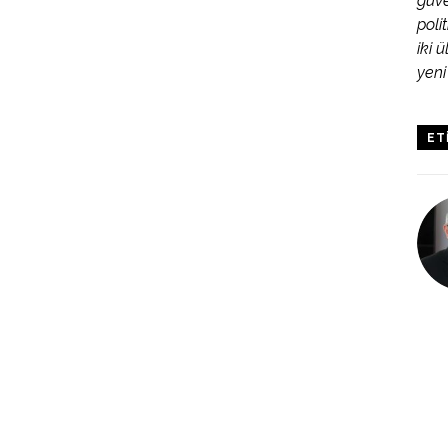
güve
poli
iki 
yeni
ET