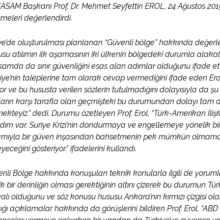
SAM Başkanı Prof. Dr. Mehmet Seyfettin EROL, 24 Ağustos 2019 
şmeleri değerlendirdi.
ye’de oluşturulması planlanan “Güvenli bölge” hakkında değer
su atılımın ilk aşamasının iki ülkenin bölgedeki durumla alakalı
amda da sınır güvenliğini esas alan adımlar olduğunu ifade ett
iye’nin taleplerine tam olarak cevap vermediğini ifade eden Ero
or ve bu hususta verilen sözlerin tutulmadığını dolayısıyla da ş
ıların karşı tarafla olan geçmişteki bu durumundan dolayı tam
ekteyiz.” dedi. Durumu özetleyen Prof. Erol, “Türk-Amerikan İli
adım var. Suriye Krizi’nin dondurmaya ve engellemeye yönelik b
mıyla bir güven inşasından bahsetmenin pek mümkün olmaması 
leyeceğini gösteriyor.” ifadelerini kullandı.
nli Bölge hakkında konuşulan teknik konularla ilgili de yoruml
ik bir derinliğin olması gerektiğinin altını çizerek bu durumun Tü
alı olduğunu ve söz konusu hususu Ankara’nın kırmızı çizgisi ola
ığı açıklamalar hakkında da görüşlerini bildiren Prof. Erol, 