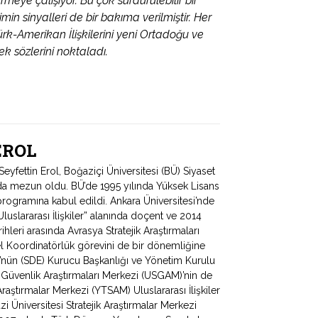
eye çalışıyor. Bu çok sürdürülebilir bir
n sinyalleri de bir bakıma verilmiştir. Her
ürk-Amerikan İlişkilerini yeni Ortadoğu ve
k sözlerini noktaladı.
 EROL
fettin Erol, Boğaziçi Üniversitesi (BÜ) Siyaset
ında mezun oldu. BÜ’de 1995 yılında Yüksek Lisans
programına kabul edildi. Ankara Üniversitesi’nde
uslararası İlişkiler” alanında doçent ve 2014
hleri arasında Avrasya Stratejik Araştırmaları
 Koordinatörlük görevini de bir dönemliğine
ü’nün (SDE) Kurucu Başkanlığı ve Yönetim Kurulu
e Güvenlik Araştırmaları Merkezi (USGAM)’nin de
Araştırmalar Merkezi (YTSAM) Uluslararası İlişkiler
zi Üniversitesi Stratejik Araştırmalar Merkezi