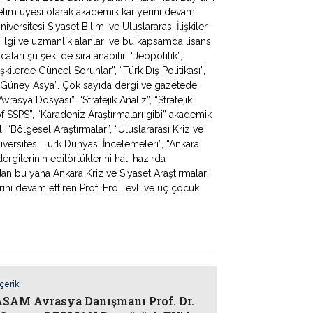
ğretim üyesi olarak akademik kariyerini devam
iversitesi Siyaset Bilimi ve Uluslararası İlişkiler
 ilgi ve uzmanlık alanları ve bu kapsamda lisans,
ları şu şekilde sıralanabilir: “Jeopolitik”,
lişkilerde Güncel Sorunlar”, “Türk Dış Politikası”,
 ve Güney Asya”. Çok sayıda dergi ve gazetede
rasya Dosyası”, “Stratejik Analiz”, “Stratejik
f SSPS”, “Karadeniz Araştırmaları gibi” akademik
, “Bölgesel Araştırmalar”, “Uluslararası Kriz ve
iversitesi Türk Dünyası İncelemeleri”, “Ankara
rgilerinin editörlüklerini hali hazırda
dan bu yana Ankara Kriz ve Siyaset Araştırmaları
ı devam ettiren Prof. Erol, evli ve üç çocuk
İçerik
AM Avrasya Danışmanı Prof. Dr.