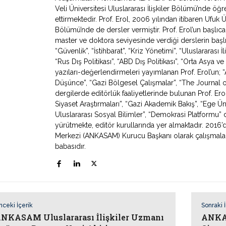
Veli Üniversitesi Uluslararası İlişkiler Bölümü’nde ö
ettirmektedir. Prof. Erol, 2006 yılından itibaren Ufuk Ün
Bölümü’nde de dersler vermiştir. Prof. Erol’un başlıca
master ve doktora seviyesinde verdiği derslerin başlıca
“Güvenlik”, “İstihbarat”, “Kriz Yönetimi”, “Uluslararası İ
“Rus Dış Politikası”, “ABD Dış Politikası”, “Orta Asya
yazıları-değerlendirmeleri yayımlanan Prof. Erol’un; “Av
Düşünce”, “Gazi Bölgesel Çalışmalar”, “The Journal o
dergilerde editörlük faaliyetlerinde bulunan Prof. Erol
Siyaset Araştırmaları”, “Gazi Akademik Bakış”, “Ege Ün
Uluslararası Sosyal Bilimler”, “Demokrasi Platformu” de
yürütmekte, editör kurullarında yer almaktadır. 2016’
Merkezi (ANKASAM) Kurucu Başkanı olarak çalışmaların
babasıdır.
nceki İçerik
Sonraki 
NKASAM Uluslararası İlişkiler Uzmanı
ANKAS