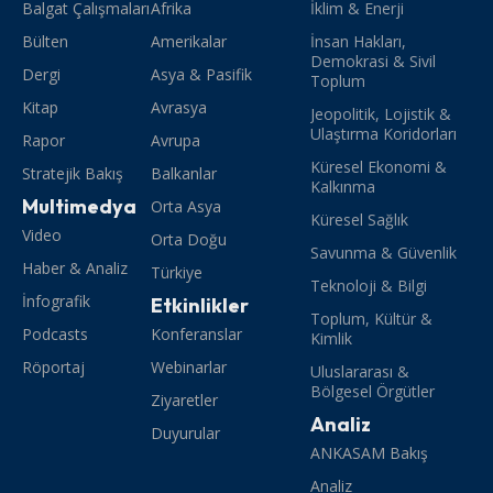
Balgat Çalışmaları
Afrika
İklim & Enerji
Bülten
Amerikalar
İnsan Hakları,
Demokrasi & Sivil
Dergi
Asya & Pasifik
Toplum
Kitap
Avrasya
Jeopolitik, Lojistik &
Ulaştırma Koridorları
Rapor
Avrupa
Küresel Ekonomi &
Stratejik Bakış
Balkanlar
Kalkınma
Multimedya
Orta Asya
Küresel Sağlık
Video
Orta Doğu
Savunma & Güvenlik
Haber & Analiz
Türkiye
Teknoloji & Bilgi
İnfografik
Etkinlikler
Toplum, Kültür &
Podcasts
Konferanslar
Kimlik
Röportaj
Webinarlar
Uluslararası &
Bölgesel Örgütler
Ziyaretler
Analiz
Duyurular
ANKASAM Bakış
Analiz