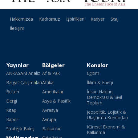
Hakkımızda
Kadromuz
İşbirlikleri
Kariyer
Staj
İletişim
Yayınlar
Bölgeler
Konular
ANKASAM Analiz
Af & Pak
Eğitim
Balgat Çalışmaları
Afrika
İklim & Enerji
Bülten
Amerikalar
İnsan Hakları,
Demokrasi & Sivil
Dergi
Asya & Pasifik
Toplum
Kitap
Avrasya
Jeopolitik, Lojistik &
Ulaştırma Koridorları
Rapor
Avrupa
Küresel Ekonomi &
Stratejik Bakış
Balkanlar
Kalkınma
Multimedya
Orta Asya