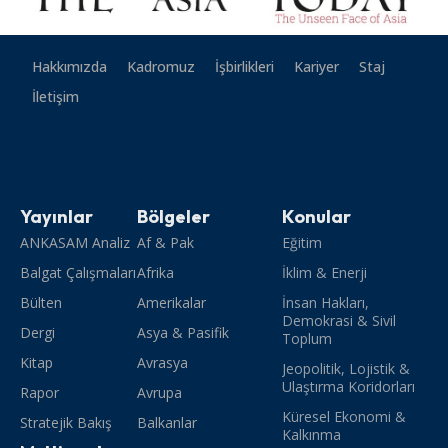
Hakkımızda
Kadromuz
İşbirlikleri
Kariyer
Staj
İletişim
Yayınlar
Bölgeler
Konular
ANKASAM Analiz
Af & Pak
Eğitim
Balgat Çalışmaları
Afrika
İklim & Enerji
Bülten
Amerikalar
İnsan Hakları,
Demokrasi & Sivil
Dergi
Asya & Pasifik
Toplum
Kitap
Avrasya
Jeopolitik, Lojistik &
Ulaştırma Koridorları
Rapor
Avrupa
Küresel Ekonomi &
Stratejik Bakış
Balkanlar
Kalkınma