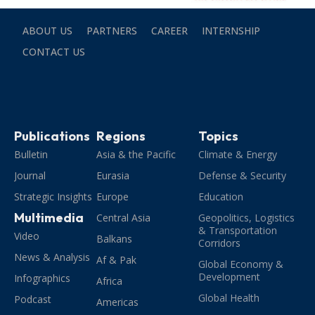
ABOUT US
PARTNERS
CAREER
INTERNSHIP
CONTACT US
Publications
Regions
Topics
Bulletin
Asia & the Pacific
Climate & Energy
Journal
Eurasia
Defense & Security
Strategic Insights
Europe
Education
Multimedia
Central Asia
Geopolitics, Logistics
& Transportation
Video
Balkans
Corridors
News & Analysis
Af & Pak
Global Economy &
Development
Infographics
Africa
Global Health
Podcast
Americas