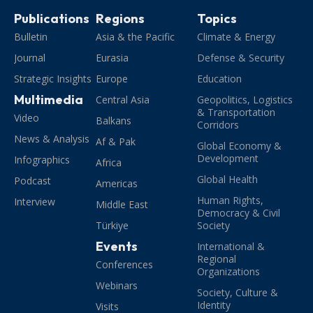
Publications
Regions
Topics
Bulletin
Asia & the Pacific
Climate & Energy
Journal
Eurasia
Defense & Security
Strategic Insights
Europe
Education
Multimedia
Central Asia
Geopolitics, Logistics
& Transportation
Video
Balkans
Corridors
News & Analysis
Af & Pak
Global Economy &
Development
Infographics
Africa
Global Health
Podcast
Americas
Human Rights,
Interview
Middle East
Democracy & Civil
Türkiye
Society
Events
International &
Regional
Conferences
Organizations
Webinars
Society, Culture &
Identity
Visits