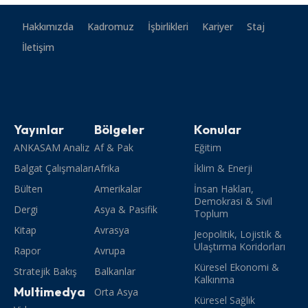
Hakkımızda
Kadromuz
İşbirlikleri
Kariyer
Staj
İletişim
Yayınlar
Bölgeler
Konular
ANKASAM Analiz
Af & Pak
Eğitim
Balgat Çalışmaları
Afrika
İklim & Enerji
Bülten
Amerikalar
İnsan Hakları,
Demokrasi & Sivil
Dergi
Asya & Pasifik
Toplum
Kitap
Avrasya
Jeopolitik, Lojistik &
Ulaştırma Koridorları
Rapor
Avrupa
Küresel Ekonomi &
Stratejik Bakış
Balkanlar
Kalkınma
Multimedya
Orta Asya
Küresel Sağlık