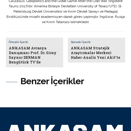
Caucasus: Geopolitics and the Great Game After the Cold War, (İngiltere
Tauris 2017)’dır. Amerika Birleşik Devletleri University of Texas/UTD, St.
Petersburg Devlet Üniversitesi ve Kırım Devlet Sanayi ve Pedagoji
Enstitüsü’nde misafir akademisyen olarak görev yapmıştır. İngilizce, Rusça
ve Kırım Tatarcası bilmektedir.
Önceki İçerik
Sonraki İçerik
ANKASAM Avrasya
ANKASAM Stratejik
Danışmanı Prof. Dr. Giray
Araştırmalar Merkezi
Saynur DERMAN
Haber-Analiz Yeni Akit’te
Bengütürk TV’de
Benzer İçerikler