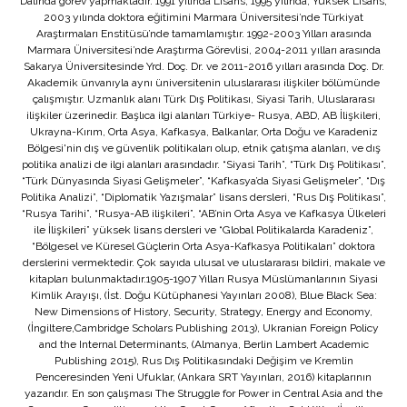
Dalında görev yapmaktadır. 1991 yılında Lisans, 1995 yılında, Yüksek Lisans,
2003 yılında doktora eğitimini Marmara Üniversitesi’nde Türkiyat
Araştırmaları Enstitüsü’nde tamamlamıştır. 1992-2003 Yılları arasında
Marmara Üniversitesi’nde Araştırma Görevlisi, 2004-2011 yılları arasında
Sakarya Üniversitesinde Yrd. Doç. Dr. ve 2011-2016 yılları arasında Doç. Dr.
Akademik ünvanıyla aynı üniversitenin uluslararası ilişkiler bölümünde
çalışmıştır. Uzmanlık alanı Türk Dış Politikası, Siyasi Tarih, Uluslararası
ilişkiler üzerinedir. Başlıca ilgi alanları Türkiye- Rusya, ABD, AB İlişkileri,
Ukrayna-Kırım, Orta Asya, Kafkasya, Balkanlar, Orta Doğu ve Karadeniz
Bölgesi'nin dış ve güvenlik politikaları olup, etnik çatışma alanları, ve dış
politika analizi de ilgi alanları arasındadır. “Siyasi Tarih”, “Türk Dış Politikası”,
“Türk Dünyasında Siyasi Gelişmeler”, “Kafkasya’da Siyasi Gelişmeler”, “Dış
Politika Analizi”, “Diplomatik Yazışmalar” lisans dersleri, “Rus Dış Politikası”,
“Rusya Tarihi”, “Rusya-AB ilişkileri”, “AB’nin Orta Asya ve Kafkasya Ülkeleri
ile İlişkileri” yüksek lisans dersleri ve “Global Politikalarda Karadeniz”,
“Bölgesel ve Küresel Güçlerin Orta Asya-Kafkasya Politikaları” doktora
derslerini vermektedir. Çok sayıda ulusal ve uluslararası bildiri, makale ve
kitapları bulunmaktadır.1905-1907 Yılları Rusya Müslümanlarının Siyasi
Kimlik Arayışı, (İst. Doğu Kütüphanesi Yayınları 2008), Blue Black Sea:
New Dimensions of History, Security, Strategy, Energy and Economy,
(İngiltere,Cambridge Scholars Publishing 2013), Ukranian Foreign Policy
and the Internal Determinants, (Almanya, Berlin Lambert Academic
Publishing 2015), Rus Dış Politikasındaki Değişim ve Kremlin
Penceresinden Yeni Ufuklar, (Ankara SRT Yayınları, 2016) kitaplarının
yazarıdır. En son çalışması The Struggle for Power in Central Asia and the