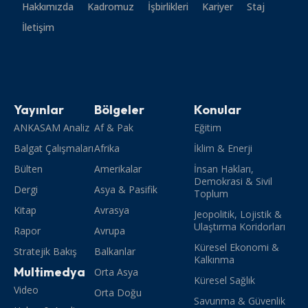
Hakkımızda
Kadromuz
İşbirlikleri
Kariyer
Staj
İletişim
Yayınlar
Bölgeler
Konular
ANKASAM Analiz
Af & Pak
Eğitim
Balgat Çalışmaları
Afrika
İklim & Enerji
Bülten
Amerikalar
İnsan Hakları,
Demokrasi & Sivil
Dergi
Asya & Pasifik
Toplum
Kitap
Avrasya
Jeopolitik, Lojistik &
Ulaştırma Koridorları
Rapor
Avrupa
Küresel Ekonomi &
Stratejik Bakış
Balkanlar
Kalkınma
Multimedya
Orta Asya
Küresel Sağlık
Video
Orta Doğu
Savunma & Güvenlik