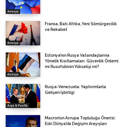
Avrasya
Fransa, Batı Afrika, Yeni Sömürgecilik
ve Rekabet
Avrasya
Estonya’nın Rusya Vatandaşlarına
Yönelik Kısıtlamaları: Güvenlik Önlemi
mi Rusofobinin Yükselişi mi?
Avrasya
Rusya-Venezuela: Yaptırımlarla
Gelişen İşbirliği
Asya & Pasifik
Macron’un Avrupa Topluluğu Önerisi:
Eski Dünya’da Değişim Arayışları