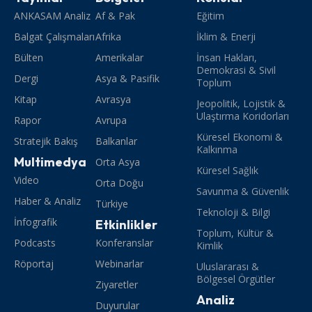
ANKASAM Analiz
Af & Pak
Eğitim
Balgat Çalışmaları
Afrika
İklim & Enerji
Bülten
Amerikalar
İnsan Hakları,
Demokrasi & Sivil
Dergi
Asya & Pasifik
Toplum
Kitap
Avrasya
Jeopolitik, Lojistik &
Ulaştırma Koridorları
Rapor
Avrupa
Küresel Ekonomi &
Stratejik Bakış
Balkanlar
Kalkınma
Multimedya
Orta Asya
Küresel Sağlık
Video
Orta Doğu
Savunma & Güvenlik
Haber & Analiz
Türkiye
Teknoloji & Bilgi
İnfografik
Etkinlikler
Toplum, Kültür &
Podcasts
Konferanslar
Kimlik
Röportaj
Webinarlar
Uluslararası &
Bölgesel Örgütler
Ziyaretler
Analiz
Duyurular