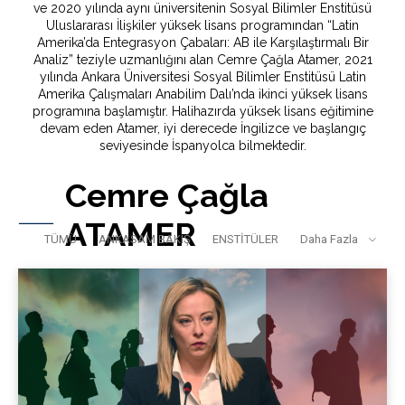
ve 2020 yılında aynı üniversitenin Sosyal Bilimler Enstitüsü
Uluslararası İlişkiler yüksek lisans programından “Latin
Amerika’da Entegrasyon Çabaları: AB ile Karşılaştırmalı Bir
Analiz” teziyle uzmanlığını alan Cemre Çağla Atamer, 2021
yılında Ankara Üniversitesi Sosyal Bilimler Enstitüsü Latin
Amerika Çalışmaları Anabilim Dalı’nda ikinci yüksek lisans
programına başlamıştır. Halihazırda yüksek lisans eğitimine
devam eden Atamer, iyi derecede İngilizce ve başlangıç
seviyesinde İspanyolca bilmektedir.
Cemre Çağla
ATAMER
TÜMÜ
ANKASAM BAKIŞ
ENSTİTÜLER
Daha Fazla