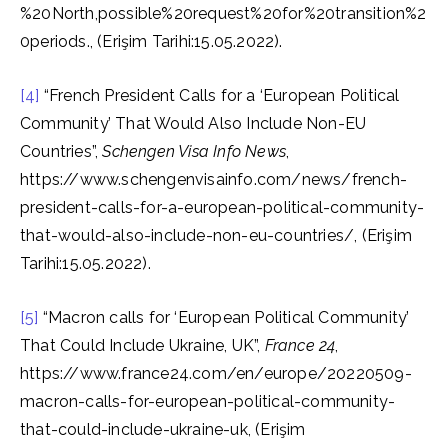
%20North,possible%20request%20for%20transition%2
0periods., (Erişim Tarihi:15.05.2022).
[4]
“French President Calls for a ‘European Political
Community’ That Would Also Include Non-EU
Countries”,
Schengen Visa Info News
,
https://www.schengenvisainfo.com/news/french-
president-calls-for-a-european-political-community-
that-would-also-include-non-eu-countries/, (Erişim
Tarihi:15.05.2022).
[5]
“Macron calls for ‘European Political Community’
That Could Include Ukraine, UK”,
France 24
,
https://www.france24.com/en/europe/20220509-
macron-calls-for-european-political-community-
that-could-include-ukraine-uk, (Erişim