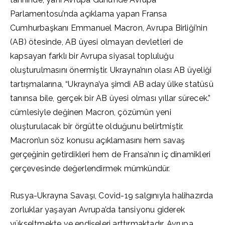
Parlamentosu’nda açıklama yapan Fransa
Cumhurbaşkanı Emmanuel Macron, Avrupa Birliği’nin
(AB) ötesinde, AB üyesi olmayan devletleri de
kapsayan farklı bir Avrupa siyasal topluluğu
oluşturulmasını önermiştir. Ukrayna’nın olası AB üyeliği
tartışmalarına, “Ukrayna’ya şimdi AB aday ülke statüsü
tanınsa bile, gerçek bir AB üyesi olması yıllar sürecek.”
cümlesiyle değinen Macron, çözümün yeni
oluşturulacak bir örgütte olduğunu belirtmiştir.
Macron’un söz konusu açıklamasını hem savaş
gerçeğinin getirdikleri hem de Fransa’nın iç dinamikleri
çerçevesinde değerlendirmek mümkündür.
Rusya-Ukrayna Savaşı, Covid-19 salgınıyla halihazırda
zorluklar yaşayan Avrupa’da tansiyonu giderek
yükseltmekte ve endişeleri arttırmaktadır. Avrupa,