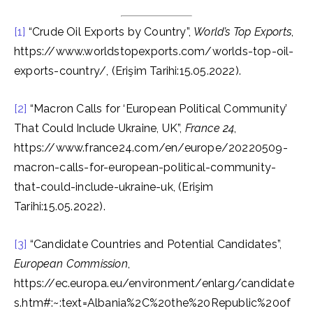
[1]
“Crude Oil Exports by Country”,
World’s Top Exports
,
https://www.worldstopexports.com/worlds-top-oil-
exports-country/, (Erişim Tarihi:15.05.2022).
[2]
“Macron Calls for ‘European Political Community’
That Could Include Ukraine, UK”,
France 24
,
https://www.france24.com/en/europe/20220509-
macron-calls-for-european-political-community-
that-could-include-ukraine-uk, (Erişim
Tarihi:15.05.2022).
[3]
“Candidate Countries and Potential Candidates”,
European Commission
,
https://ec.europa.eu/environment/enlarg/candidate
s.htm#:~:text=Albania%2C%20the%20Republic%20of