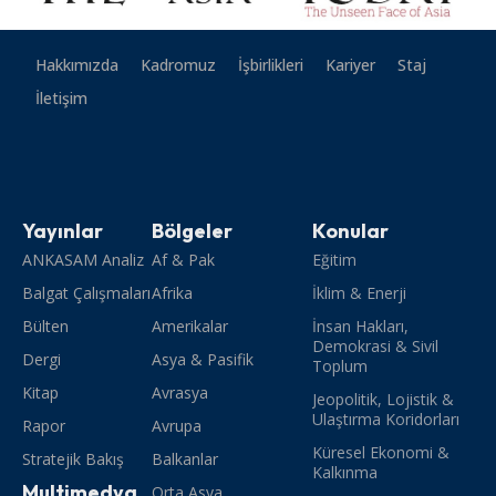
Hakkımızda
Kadromuz
İşbirlikleri
Kariyer
Staj
İletişim
Yayınlar
Bölgeler
Konular
ANKASAM Analiz
Af & Pak
Eğitim
Balgat Çalışmaları
Afrika
İklim & Enerji
Bülten
Amerikalar
İnsan Hakları,
Demokrasi & Sivil
Dergi
Asya & Pasifik
Toplum
Kitap
Avrasya
Jeopolitik, Lojistik &
Ulaştırma Koridorları
Rapor
Avrupa
Küresel Ekonomi &
Stratejik Bakış
Balkanlar
Kalkınma
Multimedya
Orta Asya