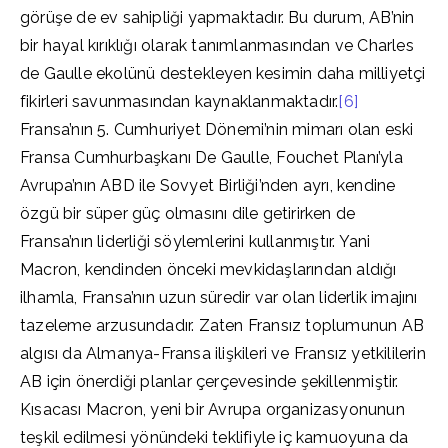
görüşe de ev sahipliği yapmaktadır. Bu durum, AB’nin
bir hayal kırıklığı olarak tanımlanmasından ve Charles
de Gaulle ekolünü destekleyen kesimin daha milliyetçi
fikirleri savunmasından kaynaklanmaktadır.
[6]
Fransa’nın 5. Cumhuriyet Dönemi’nin mimarı olan eski
Fransa Cumhurbaşkanı De Gaulle, Fouchet Planı’yla
Avrupa’nın ABD ile Sovyet Birliği’nden ayrı, kendine
özgü bir süper güç olmasını dile getirirken de
Fransa’nın liderliği söylemlerini kullanmıştır. Yani
Macron, kendinden önceki mevkidaşlarından aldığı
ilhamla, Fransa’nın uzun süredir var olan liderlik imajını
tazeleme arzusundadır. Zaten Fransız toplumunun AB
algısı da Almanya-Fransa ilişkileri ve Fransız yetkililerin
AB için önerdiği planlar çerçevesinde şekillenmiştir.
Kısacası Macron, yeni bir Avrupa organizasyonunun
teşkil edilmesi yönündeki teklifiyle iç kamuoyuna da