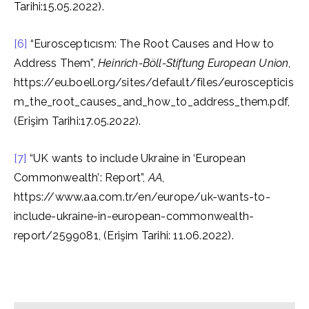
Tarihi:15.05.2022).
[6]
“Eurosceptıcısm: The Root Causes and How to
Address Them”,
Heinrich-Böll-Stiftung European Union
,​
https://eu.boell.org/sites/default/files/euroscepticis
m_the_root_causes_and_how_to_address_them.pdf,
(Erişim Tarihi:17.05.2022).
[7]
“UK wants to include Ukraine in ‘European
Commonwealth’: Report”,
AA
,
https://www.aa.com.tr/en/europe/uk-wants-to-
include-ukraine-in-european-commonwealth-
report/2599081, (Erişim Tarihi: 11.06.2022).