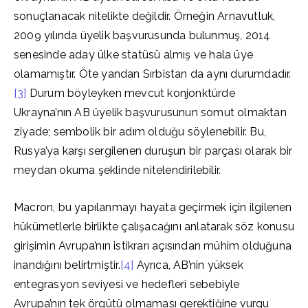
sonuçlanacak nitelikte değildir. Örneğin Arnavutluk,
2009 yılında üyelik başvurusunda bulunmuş, 2014
senesinde aday ülke statüsü almış ve hala üye
olamamıştır. Öte yandan Sırbistan da aynı durumdadır.
[3]
Durum böyleyken mevcut konjonktürde
Ukrayna’nın AB üyelik başvurusunun somut olmaktan
ziyade; sembolik bir adım olduğu söylenebilir. Bu,
Rusya’ya karşı sergilenen duruşun bir parçası olarak bir
meydan okuma şeklinde nitelendirilebilir.
Macron, bu yapılanmayı hayata geçirmek için ilgilenen
hükümetlerle birlikte çalışacağını anlatarak söz konusu
girişimin Avrupa’nın istikrarı açısından mühim olduğuna
inandığını belirtmiştir.
[4]
Ayrıca, AB’nin yüksek
entegrasyon seviyesi ve hedefleri sebebiyle
Avrupa’nın tek örgütü olmaması gerektiğine vurgu