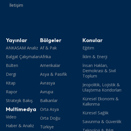
İletişim
Yayınlar
Bölgeler
Konular
ANKASAM Analiz
Af & Pak
Eğitim
Balgat Çalışmaları
Afrika
İklim & Enerji
Bülten
Amerikalar
İnsan Hakları,
Demokrasi & Sivil
Dergi
Asya & Pasifik
Toplum
Kitap
Avrasya
Jeopolitik, Lojistik &
Ulaştırma Koridorları
Rapor
Avrupa
Küresel Ekonomi &
Stratejik Bakış
Balkanlar
Kalkınma
Multimedya
Orta Asya
Küresel Sağlık
Video
Orta Doğu
Savunma & Güvenlik
Haber & Analiz
Türkiye
Teknoloji & Bilgi