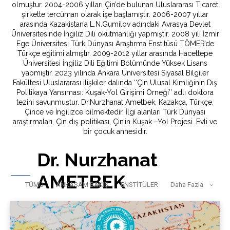
olmuştur. 2004-2006 yılları Çin’de bulunan Uluslararası Ticaret
şirkette tercüman olarak işe başlamıştır. 2006-2007 yıllar
arasında Kazakistan’a L.N.Gumilov adındaki Avrasya Devlet
Üniversitesinde İngiliz Dili okutmanlığı yapmıştır. 2008 yılı İzmir
Ege Üniversitesi Türk Dünyası Araştırma Enstitüsü TÖMER’de
Türkçe eğitimi almıştır. 2009-2012 yıllar arasında Hacettepe
Üniversitesi İngiliz Dili Eğitimi Bölümünde Yüksek Lisans
yapmıştır. 2023 yılında Ankara Üniversitesi Siyasal Bilgiler
Fakültesi Uluslararası ilişkiler dalında ‘‘Çin Ulusal Kimliğinin Dış
Politikaya Yansıması: Kuşak-Yol Girişimi Örneği’’ adlı doktora
tezini savunmuştur. Dr.Nurzhanat Ametbek, Kazakça, Türkçe,
Çince ve İngilizce bilmektedir. İlgi alanları Türk Dünyası
araştırmaları, Çin dış politikası, Çin’in Kuşak –Yol Projesi. Evli ve
bir çocuk annesidir.
Dr. Nurzhanat
AMETBEK
TÜMÜ
ANKASAM BAKIŞ
ENSTİTÜLER
Daha Fazla