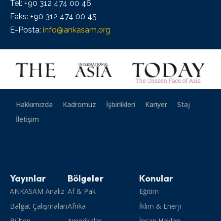
Tel: +90 312 474 00 46
Faks: +90 312 474 00 45
E-Posta:
info@ankasam.org
Hakkımızda
Kadromuz
İşbirlikleri
Kariyer
Staj
İletişim
Yayınlar
Bölgeler
Konular
ANKASAM Analiz
Af & Pak
Eğitim
Balgat Çalışmaları
Afrika
İklim & Enerji
Bülten
Amerikalar
İnsan Hakları,