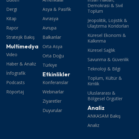
Demokrasi & Sivil
Dergi
Asya & Pasifik
Toplum
Kitap
Avrasya
Jeopolitik, Lojistik &
Ulaştırma Koridorları
Rapor
Avrupa
Küresel Ekonomi &
Stratejik Bakış
Balkanlar
Kalkınma
Multimedya
Orta Asya
Küresel Sağlık
Video
Orta Doğu
Savunma & Güvenlik
Haber & Analiz
Türkiye
Teknoloji & Bilgi
İnfografik
Etkinlikler
Toplum, Kültür &
Podcasts
Konferanslar
Kimlik
Röportaj
Webinarlar
Uluslararası &
Bölgesel Örgütler
Ziyaretler
Analiz
Duyurular
ANKASAM Bakış
Analiz