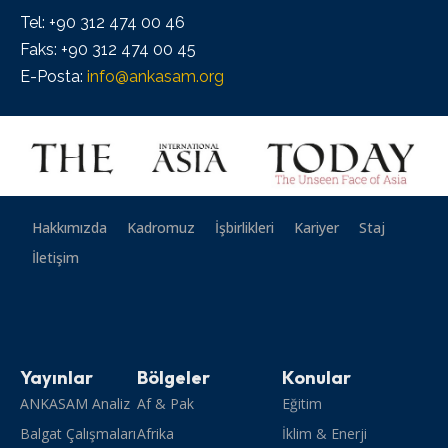
Tel: +90 312 474 00 46
Faks: +90 312 474 00 45
E-Posta:
info@ankasam.org
Hakkımızda
Kadromuz
İşbirlikleri
Kariyer
Staj
İletişim
Yayınlar
Bölgeler
Konular
ANKASAM Analiz
Af & Pak
Eğitim
Balgat Çalışmaları
Afrika
İklim & Enerji