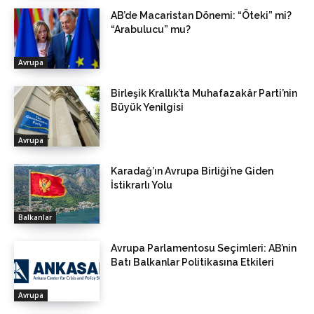
AB’de Macaristan Dönemi: “Öteki” mi?
“Arabulucu” mu?
Avrupa
Birleşik Krallık’ta Muhafazakâr Parti’nin
Büyük Yenilgisi
Avrupa
Karadağ’ın Avrupa Birliği’ne Giden
İstikrarlı Yolu
Balkanlar
Avrupa Parlamentosu Seçimleri: AB’nin
Batı Balkanlar Politikasına Etkileri
Avrupa