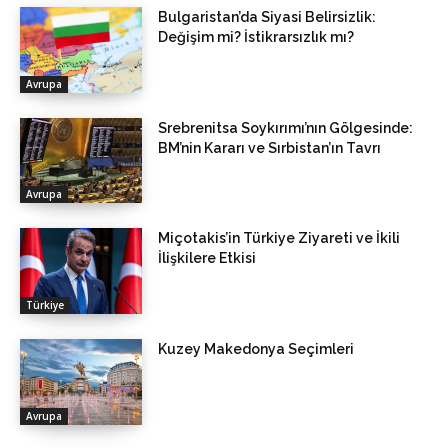
Bulgaristan’da Siyasi Belirsizlik:
Değişim mi? İstikrarsızlık mı?
Avrupa
Srebrenitsa Soykırımı’nın Gölgesinde:
BM’nin Kararı ve Sırbistan’ın Tavrı
Avrupa
Miçotakis’in Türkiye Ziyareti ve İkili
İlişkilere Etkisi
Türkiye
Kuzey Makedonya Seçimleri
Avrupa