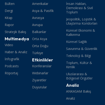
Bülten
Amerikalar
İnsan Hakları,
Demokrasi & Sivil
Dergi
Asya & Pasifik
Toplum
Kitap
Avrasya
Jeopolitik, Lojistik &
Ulaştırma Koridorları
Rapor
Avrupa
Küresel Ekonomi &
Stratejik Bakış
Balkanlar
Kalkınma
Multimedya
Orta Asya
Küresel Sağlık
Video
Orta Doğu
Savunma & Güvenlik
Haber & Analiz
Türkiye
Teknoloji & Bilgi
İnfografik
Etkinlikler
Toplum, Kültür &
Podcasts
Konferanslar
Kimlik
Röportaj
Webinarlar
Uluslararası &
Bölgesel Örgütler
Ziyaretler
Analiz
Duyurular
ANKASAM Bakış
Analiz