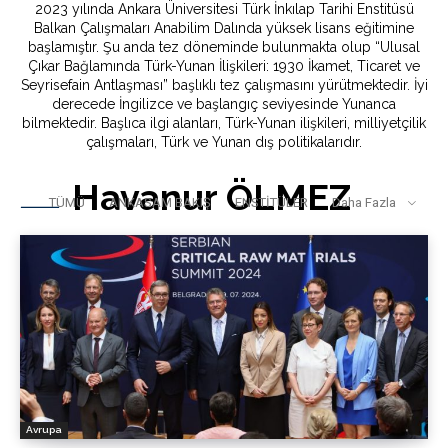
2023 yılında Ankara Üniversitesi Türk İnkılap Tarihi Enstitüsü
Balkan Çalışmaları Anabilim Dalında yüksek lisans eğitimine
başlamıştır. Şu anda tez döneminde bulunmakta olup “Ulusal
Çıkar Bağlamında Türk-Yunan İlişkileri: 1930 İkamet, Ticaret ve
Seyrisefain Antlaşması” başlıklı tez çalışmasını yürütmektedir. İyi
derecede İngilizce ve başlangıç seviyesinde Yunanca
bilmektedir. Başlıca ilgi alanları, Türk-Yunan ilişkileri, milliyetçilik
çalışmaları, Türk ve Yunan dış politikalarıdır.
Havanur ÖLMEZ
TÜMÜ
ANKASAM BAKIŞ
ENSTİTÜLER
Daha Fazla
Avrupa