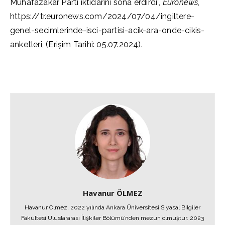
Muhafazakar Parti iktidarını sona erdirdi”,
Euronews
,
https://tr.euronews.com/2024/07/04/ingiltere-
genel-secimlerinde-isci-partisi-acik-ara-onde-cikis-
anketleri, (Erişim Tarihi: 05.07.2024).
Havanur ÖLMEZ
Havanur Ölmez, 2022 yılında Ankara Üniversitesi Siyasal Bilgiler
Fakültesi Uluslararası İlişkiler Bölümü’nden mezun olmuştur. 2023