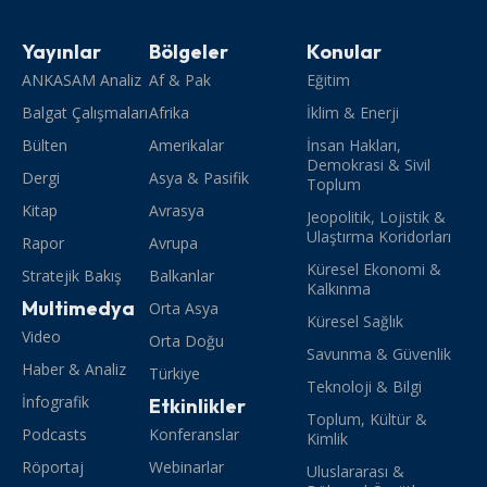
Yayınlar
Bölgeler
Konular
ANKASAM Analiz
Af & Pak
Eğitim
Balgat Çalışmaları
Afrika
İklim & Enerji
Bülten
Amerikalar
İnsan Hakları,
Demokrasi & Sivil
Dergi
Asya & Pasifik
Toplum
Kitap
Avrasya
Jeopolitik, Lojistik &
Ulaştırma Koridorları
Rapor
Avrupa
Küresel Ekonomi &
Stratejik Bakış
Balkanlar
Kalkınma
Multimedya
Orta Asya
Küresel Sağlık
Video
Orta Doğu
Savunma & Güvenlik
Haber & Analiz
Türkiye
Teknoloji & Bilgi
İnfografik
Etkinlikler
Toplum, Kültür &
Podcasts
Konferanslar
Kimlik
Röportaj
Webinarlar
Uluslararası &