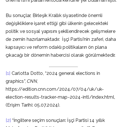
önemli ismi parlamentoda kendine yer bulamamıştır.
Bu sonuçlar, Birleşik Krallık siyasetinde önemli
değişikliklere işaret ettiği gibi ülkenin gelecekteki
politik ve sosyal yapısını şekillendirecek gelişmelere
de zemin hazırlamaktadır. İşçi Partisi’nin zaferi, daha
kapsayıcı ve reform odaklı politikaların ön plana
çıkacağı bir dönemin habercisi olarak görülmektedir.
[1]
Carlotta Dotto, “2024 general elections in
graphics”,
CNN
,
https://edition.cnn.com/2024/07/04/uk/uk-
election-results-tracker-map-2024-intl/index.html,
(Erişim Tarihi: 05.07.2024).
[2]
“İngiltere seçim sonuçları: İşçi Partisi 14 yıllık