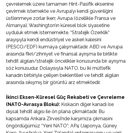
çevrelemek üzere tamamen Hint-Pasifik eksenine
çevirmek istemekte ve Avrupa’yı kendi güvenliğini
üstlenmeye zorlar iken; Avrupa (özellikle Fransa ve
Almanya), Washington’ın küresel blok siyasetine
uyduluk etmek istememekte, “Stratejik Özerklik”
arayışıyla kendi endüstriyel ve askeri kalesini
(PESCO/EDF) kurmaya çalışmaktadır. ABD ve Avrupa
arasında fikri/zihniyet ve finansal ayrışma ile birlikte
tehdit algıları/stratejik öncelikler konusunda bir ayrışma
söz konusudur. Dolayısıyla NATO, bu iki müttefik
kanadın birbiriyle çelişen beklentileri ve tehdit algıları
arasında sıkışmış bir görüntü arz etmektedir.
İkinci Eksen-Küresel Güç Rekabeti ve Çevreleme
(NATO-Avrasya Bloku):
Kıskacın diğer kanadı ise
dışsal tehdit algısı ile ön plana çıkmaktadır. Bu
kapsamda Ankara Zirvesi’nde karşımıza çıkmasını
öngördüğümüz “Yeni NATO”; AP4 (Japonya, Güney
Kore, Avustralya, Yeni Zelanda) entegrasyonu ve yeni