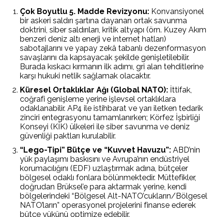
Çok Boyutlu 5. Madde Revizyonu:
Konvansiyonel
bir askeri saldırı şartına dayanan ortak savunma
doktrini, siber saldırıları, kritik altyapı (örn. Kuzey Akım
benzeri deniz altı enerji ve internet hatları)
sabotajlarını ve yapay zekâ tabanlı dezenformasyon
savaşlarını da kapsayacak şekilde genişletilebilir.
Burada kıskacı kırmanın ilk adımı, gri alan tehditlerine
karşı hukuki netlik sağlamak olacaktır.
Küresel Ortaklıklar Ağı (Global NATO):
İttifak,
coğrafi genişleme yerine işlevsel ortaklıklara
odaklanabilir. AP4 ile istihbarat ve yarı iletken tedarik
zinciri entegrasyonu tamamlanırken; Körfez İşbirliği
Konseyi (KİK) ülkeleri ile siber savunma ve deniz
güvenliği paktları kurulabilir.
“Lego-Tipi” Bütçe ve “Kuvvet Havuzu”:
ABD’nin
yük paylaşımı baskısını ve Avrupa’nın endüstriyel
korumacılığını (EDF) uzlaştırmak adına, bütçeler
bölgesel odaklı fonlara bölünmektedir. Müttefikler,
doğrudan Brüksel’e para aktarmak yerine, kendi
bölgelerindeki “Bölgesel Alt-NATO’cukların/Bölgesel
NATO’ların” operasyonel projelerini finanse ederek
bütçe yükünü optimize edebilir.