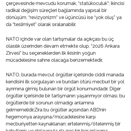
çerçevesinde mevcudu korumak, “statükoculuk”; ikincisi
radikal değişim süreçleri bağlamında yapısal bir
dönüşüm, “revizyonizm” ve üçüncüsü ise “yok oluş” ya
da “teslimiyet” olarak sıralanabilir.
NATO içinde var olan tartışmalar da açıkçası bu üç
olasılık üzerinden devam etmekte olup, “2026 Ankara
Zirvesi” bu seçeneklerden ilk ikisinin yoğun
mücadelesine sahne olacağa benzemektedir.
NATO, burada mevcut örgütler içerisinde ciddi manada
kendisini ilk sorgulayan ve bundan ötürü mecburi bir yol
ayrımına girmiş bulunan bir örgüt konumundadır. Diğer
örgütler içerisinde bir tartışmanın yaşanmıyor olması, bu
örgütlerde bir sorunun olmadığı anlamına
gelmemelidir.Zira bu örgütler açısından ABD’nin
hegemonya arayışına/mücadelesine karşı
mecburiyetten kaynaklanan; ertelenmiş/ötelenmiş bir
kabulleniş ve dolayısıyla da geç bir hesaplaşma