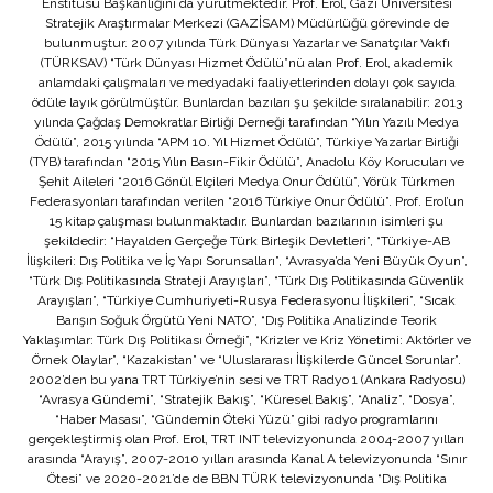
Enstitüsü Başkanlığını da yürütmektedir. Prof. Erol, Gazi Üniversitesi
Stratejik Araştırmalar Merkezi (GAZİSAM) Müdürlüğü görevinde de
bulunmuştur. 2007 yılında Türk Dünyası Yazarlar ve Sanatçılar Vakfı
(TÜRKSAV) “Türk Dünyası Hizmet Ödülü”nü alan Prof. Erol, akademik
anlamdaki çalışmaları ve medyadaki faaliyetlerinden dolayı çok sayıda
ödüle layık görülmüştür. Bunlardan bazıları şu şekilde sıralanabilir: 2013
yılında Çağdaş Demokratlar Birliği Derneği tarafından “Yılın Yazılı Medya
Ödülü”, 2015 yılında “APM 10. Yıl Hizmet Ödülü”, Türkiye Yazarlar Birliği
(TYB) tarafından “2015 Yılın Basın-Fikir Ödülü”, Anadolu Köy Korucuları ve
Şehit Aileleri “2016 Gönül Elçileri Medya Onur Ödülü”, Yörük Türkmen
Federasyonları tarafından verilen “2016 Türkiye Onur Ödülü”. Prof. Erol’un
15 kitap çalışması bulunmaktadır. Bunlardan bazılarının isimleri şu
şekildedir: “Hayalden Gerçeğe Türk Birleşik Devletleri”, “Türkiye-AB
İlişkileri: Dış Politika ve İç Yapı Sorunsalları”, “Avrasya’da Yeni Büyük Oyun”,
“Türk Dış Politikasında Strateji Arayışları”, “Türk Dış Politikasında Güvenlik
Arayışları”, “Türkiye Cumhuriyeti-Rusya Federasyonu İlişkileri”, “Sıcak
Barışın Soğuk Örgütü Yeni NATO”, “Dış Politika Analizinde Teorik
Yaklaşımlar: Türk Dış Politikası Örneği”, “Krizler ve Kriz Yönetimi: Aktörler ve
Örnek Olaylar”, “Kazakistan” ve “Uluslararası İlişkilerde Güncel Sorunlar”.
2002’den bu yana TRT Türkiye’nin sesi ve TRT Radyo 1 (Ankara Radyosu)
“Avrasya Gündemi”, “Stratejik Bakış”, “Küresel Bakış”, “Analiz”, “Dosya”,
“Haber Masası”, “Gündemin Öteki Yüzü” gibi radyo programlarını
gerçekleştirmiş olan Prof. Erol, TRT INT televizyonunda 2004-2007 yılları
arasında “Arayış”, 2007-2010 yılları arasında Kanal A televizyonunda “Sınır
Ötesi” ve 2020-2021’de de BBN TÜRK televizyonunda “Dış Politika