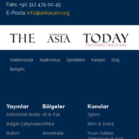
Faks: +90 312 474 00 45
E-Posta:
info@ankasam.org
Hakkımızda
Kadromuz
İşbirlikleri
Kariyer
Staj
İletişim
Yayınlar
Bölgeler
Konular
ANKASAM Analiz
Af & Pak
Eğitim
Balgat Çalışmaları
Afrika
İklim & Enerji
Bülten
Amerikalar
İnsan Hakları,
Demokrasi & Sivil