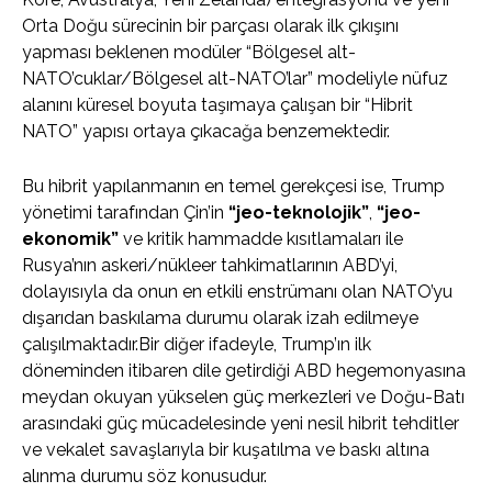
Orta Doğu sürecinin bir parçası olarak ilk çıkışını
yapması beklenen modüler “Bölgesel alt-
NATO’cuklar/Bölgesel alt-NATO’lar” modeliyle nüfuz
alanını küresel boyuta taşımaya çalışan bir “Hibrit
NATO” yapısı ortaya çıkacağa benzemektedir.
Bu hibrit yapılanmanın en temel gerekçesi ise, Trump
yönetimi tarafından Çin’in
“jeo-teknolojik”
,
“jeo-
ekonomik”
ve kritik hammadde kısıtlamaları ile
Rusya’nın askeri/nükleer tahkimatlarının ABD’yi,
dolayısıyla da onun en etkili enstrümanı olan NATO’yu
dışarıdan baskılama durumu olarak izah edilmeye
çalışılmaktadır.Bir diğer ifadeyle, Trump’ın ilk
döneminden itibaren dile getirdiği ABD hegemonyasına
meydan okuyan yükselen güç merkezleri ve Doğu-Batı
arasındaki güç mücadelesinde yeni nesil hibrit tehditler
ve vekalet savaşlarıyla bir kuşatılma ve baskı altına
alınma durumu söz konusudur.