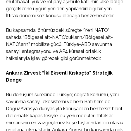
mutabakat, yük ve rol paylaşımı ile katılımın ülke-bölge
gerçeklerine uygun yeniden yapılandırıldığı bir yeni
İttifak dönemi söz konusu olacağa benzemektedir.
Bu kapsamda, önümüzdeki süreçte “Yeni NATO”,
sahada “Bölgesel alt-NATO’cukların/Bölgesel alt-
NATO’ların” mobilize gücü, Türkiye-ABD savunma
sanayii entegrasyonu ve AP4 küresel ortaklık
halkalarıyla işlev görecek gibi görünmektedir.
Ankara Zirvesi: “İki Eksenli Kıskaçta” Stratejik
Denge
Bu dönüşüm sürecinde Türkiye; coğrafi konumu, yerli
savunma sanayii ekosistemi ve hem Batı hem de
Doğu/Avrasya dünyasıyla konuşabilen benzersiz hibrit
diplomatik kapasitesiyle, bu yeni modüler ittifaklar
mimarisinin en vazgeçilmez köşe taşlarından biri olarak
ön plana çıkmaktadır. Ankara Zirvesi, bu kapsamda çok