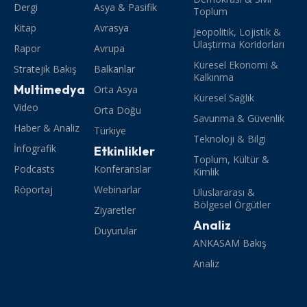
Dergi
Asya & Pasifik
Toplum
Kitap
Avrasya
Jeopolitik, Lojistik &
Ulaştırma Koridorları
Rapor
Avrupa
Küresel Ekonomi &
Stratejik Bakış
Balkanlar
Kalkınma
Multimedya
Orta Asya
Küresel Sağlık
Video
Orta Doğu
Savunma & Güvenlik
Haber & Analiz
Türkiye
Teknoloji & Bilgi
İnfografik
Etkinlikler
Toplum, Kültür &
Podcasts
Konferanslar
Kimlik
Röportaj
Webinarlar
Uluslararası &
Bölgesel Örgütler
Ziyaretler
Analiz
Duyurular
ANKASAM Bakış
Analiz