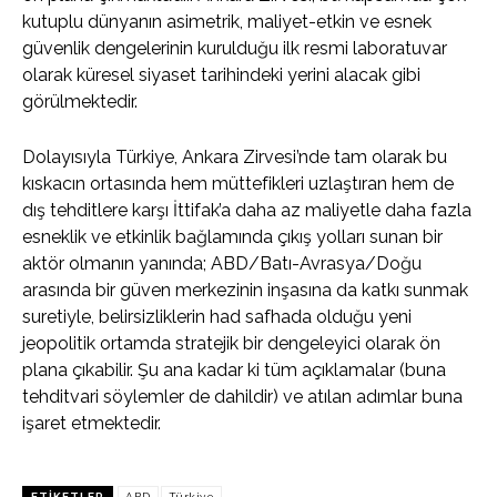
kutuplu dünyanın asimetrik, maliyet-etkin ve esnek
güvenlik dengelerinin kurulduğu ilk resmi laboratuvar
olarak küresel siyaset tarihindeki yerini alacak gibi
görülmektedir.
Dolayısıyla Türkiye, Ankara Zirvesi’nde tam olarak bu
kıskacın ortasında hem müttefikleri uzlaştıran hem de
dış tehditlere karşı İttifak’a daha az maliyetle daha fazla
esneklik ve etkinlik bağlamında çıkış yolları sunan bir
aktör olmanın yanında; ABD/Batı-Avrasya/Doğu
arasında bir güven merkezinin inşasına da katkı sunmak
suretiyle, belirsizliklerin had safhada olduğu yeni
jeopolitik ortamda stratejik bir dengeleyici olarak ön
plana çıkabilir. Şu ana kadar ki tüm açıklamalar (buna
tehditvari söylemler de dahildir) ve atılan adımlar buna
işaret etmektedir.
ETIKETLER
ABD
Türkiye