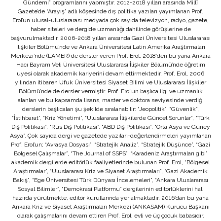
Gündemi” programlarını yapmıştır. 2012-2018 yılları arasında Millî
Gazete’de “Arayış” adlı köşesinde dış politika yazıları yayımlanan Prof.
Erol’un ulusal-uluslararası medyada çok sayıda televizyon, radyo, gazete,
haber siteleri ve dergide uzmanlığı dahilinde görüşlerine de
başvurulmaktadır. 2006-2018 yılları arasında Gazi Üniversitesi Uluslararası
İlişkiler Bölümü’nde ve Ankara Üniversitesi Latin Amerika Araştırmaları
Merkezi’nde (LAMER) de dersler veren Prof. Erol, 2018’den bu yana Ankara
Hacı Bayram Veli Üniversitesi Uluslararası İlişkiler Bölümü’nde öğretim
üyesi olarak akademik kariyerini devam ettirmektedir. Prof. Erol, 2006
yılından itibaren Ufuk Üniversitesi Siyaset Bilimi ve Uluslararası İlişkiler
Bölümü’nde de dersler vermiştir. Prof. Erol’un başlıca ilgi ve uzmanlık
alanları ve bu kapsamda lisans, master ve doktora seviyesinde verdiği
derslerin başlıcaları şu şekilde sıralanabilir: “Jeopolitik”, “Güvenlik”,
“İstihbarat”, “Kriz Yönetimi”, “Uluslararası İlişkilerde Güncel Sorunlar”, “Türk
Dış Politikası”, “Rus Dış Politikası”, “ABD Dış Politikası”, “Orta Asya ve Güney
Asya”. Çok sayıda dergi ve gazetede yazıları-değerlendirmeleri yayımlanan
Prof. Erol’un; “Avrasya Dosyası”, “Stratejik Analiz”, “Stratejik Düşünce”, “Gazi
Bölgesel Çalışmalar”, “The Journal of SSPS”, “Karadeniz Araştırmaları gibi”
akademik dergilerde editörlük faaliyetlerinde bulunan Prof. Erol, “Bölgesel
Araştırmalar”, “Uluslararası Kriz ve Siyaset Araştırmaları”, “Gazi Akademik
Bakış”, “Ege Üniversitesi Türk Dünyası İncelemeleri”, “Ankara Uluslararası
Sosyal Bilimler”, “Demokrasi Platformu” dergilerinin editörlüklerini hali
hazırda yürütmekte, editör kurullarında yer almaktadır. 2016’dan bu yana
Ankara Kriz ve Siyaset Araştırmaları Merkezi (ANKASAM) Kurucu Başkanı
olarak çalışmalarını devam ettiren Prof. Erol, evli ve üç çocuk babasıdır.