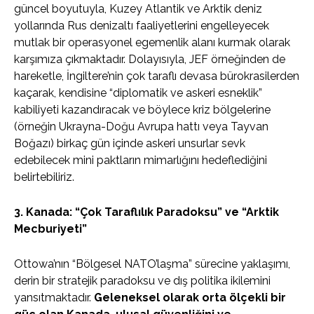
güncel boyutuyla, Kuzey Atlantik ve Arktik deniz
yollarında Rus denizaltı faaliyetlerini engelleyecek
mutlak bir operasyonel egemenlik alanı kurmak olarak
karşımıza çıkmaktadır. Dolayısıyla, JEF örneğinden de
hareketle, İngiltere’nin çok taraflı devasa bürokrasilerden
kaçarak, kendisine “diplomatik ve askeri esneklik”
kabiliyeti kazandıracak ve böylece kriz bölgelerine
(örneğin Ukrayna-Doğu Avrupa hattı veya Tayvan
Boğazı) birkaç gün içinde askeri unsurlar sevk
edebilecek mini paktların mimarlığını hedeflediğini
belirtebiliriz.
3. Kanada: “Çok Taraflılık Paradoksu” ve “Arktik
Mecburiyeti”
Ottowa’nın “Bölgesel NATO’laşma” sürecine yaklaşımı,
derin bir stratejik paradoksu ve dış politika ikilemini
yansıtmaktadır.
Geleneksel olarak orta ölçekli bir