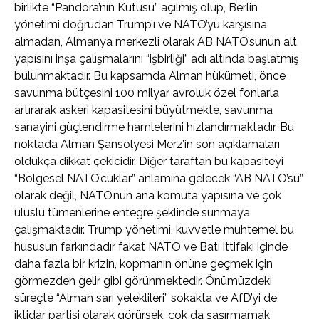
birlikte “Pandora’nın Kutusu” açılmış olup, Berlin
yönetimi doğrudan Trump’ı ve NATO’yu karşısına
almadan, Almanya merkezli olarak AB NATO’sunun alt
yapısını inşa çalışmalarını “işbirliği” adı altında başlatmış
bulunmaktadır. Bu kapsamda Alman hükümeti, önce
savunma bütçesini 100 milyar avroluk özel fonlarla
artırarak askeri kapasitesini büyütmekte, savunma
sanayini güçlendirme hamlelerini hızlandırmaktadır. Bu
noktada Alman Şansölyesi Merz’in son açıklamaları
oldukça dikkat çekicidir. Diğer taraftan bu kapasiteyi
“Bölgesel NATO’cuklar” anlamına gelecek “AB NATO’su”
olarak değil, NATO’nun ana komuta yapısına ve çok
uluslu tümenlerine entegre şeklinde sunmaya
çalışmaktadır. Trump yönetimi, kuvvetle muhtemel bu
hususun farkındadır fakat NATO ve Batı ittifakı içinde
daha fazla bir krizin, kopmanın önüne geçmek için
görmezden gelir gibi görünmektedir. Önümüzdeki
süreçte “Alman sarı yeleklileri” sokakta ve AfD’yi de
iktidar partisi olarak görürsek, çok da şaşırmamak