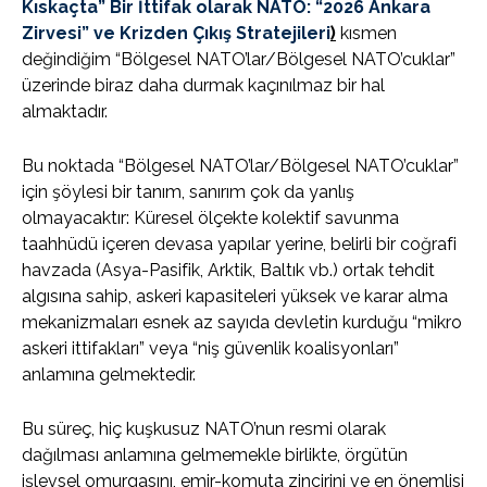
Kıskaçta” Bir İttifak olarak NATO: “2026 Ankara
Zirvesi” ve Krizden Çıkış Stratejileri
)
kısmen
değindiğim “Bölgesel NATO’lar/Bölgesel NATO’cuklar”
üzerinde biraz daha durmak kaçınılmaz bir hal
almaktadır.
Bu noktada “Bölgesel NATO’lar/Bölgesel NATO’cuklar”
için şöylesi bir tanım, sanırım çok da yanlış
olmayacaktır: Küresel ölçekte kolektif savunma
taahhüdü içeren devasa yapılar yerine, belirli bir coğrafi
havzada (Asya-Pasifik, Arktik, Baltık vb.) ortak tehdit
algısına sahip, askeri kapasiteleri yüksek ve karar alma
mekanizmaları esnek az sayıda devletin kurduğu “mikro
askeri ittifakları” veya “niş güvenlik koalisyonları”
anlamına gelmektedir.
Bu süreç, hiç kuşkusuz NATO’nun resmi olarak
dağılması anlamına gelmemekle birlikte, örgütün
işlevsel omurgasını, emir-komuta zincirini ve en önemlisi