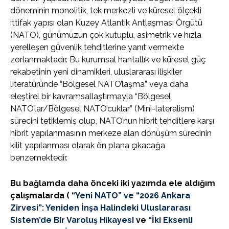
döneminin monolitik, tek merkezli ve küresel ölçekli
ittifak yapısı olan Kuzey Atlantik Antlaşması Örgütü
(NATO), günümüzün çok kutuplu, asimetrik ve hızla
yerelleşen güvenlik tehditlerine yanıt vermekte
zorlanmaktadır. Bu kurumsal hantallık ve küresel güç
rekabetinin yeni dinamikleri, uluslararası ilişkiler
literatüründe “Bölgesel NATO’laşma” veya daha
eleştirel bir kavramsallaştırmayla “Bölgesel
NATO’lar/Bölgesel NATO’cuklar” (Mini-lateralism)
sürecini tetiklemiş olup, NATO’nun hibrit tehditlere karşı
hibrit yapılanmasının merkeze alan dönüşüm sürecinin
kilit yapılanması olarak ön plana çıkacağa
benzemektedir.
Bu bağlamda daha önceki iki yazımda ele aldığım
çalışmalarda (
“Yeni NATO” ve “2026 Ankara
Zirvesi”: Yeniden İnşa Halindeki Uluslararası
Sistem’de Bir Varoluş Hikayesi
ve
“İki Eksenli