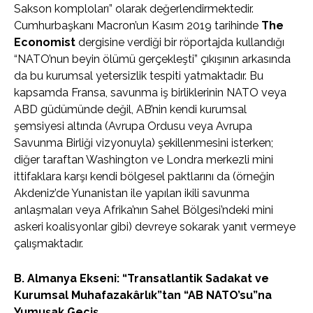
Sakson komploları” olarak değerlendirmektedir.
Cumhurbaşkanı Macron’un Kasım 2019 tarihinde
The
Economist
dergisine verdiği bir röportajda kullandığı
“NATO’nun beyin ölümü gerçekleşti” çıkışının arkasında
da bu kurumsal yetersizlik tespiti yatmaktadır. Bu
kapsamda Fransa, savunma iş birliklerinin NATO veya
ABD güdümünde değil, AB’nin kendi kurumsal
şemsiyesi altında (Avrupa Ordusu veya Avrupa
Savunma Birliği vizyonuyla) şekillenmesini isterken;
diğer taraftan Washington ve Londra merkezli mini
ittifaklara karşı kendi bölgesel paktlarını da (örneğin
Akdeniz’de Yunanistan ile yapılan ikili savunma
anlaşmaları veya Afrika’nın Sahel Bölgesi’ndeki mini
askeri koalisyonlar gibi) devreye sokarak yanıt vermeye
çalışmaktadır.
B. Almanya Ekseni: “Transatlantik Sadakat ve
Kurumsal Muhafazakârlık”tan “AB NATO’su”na
Yumuşak Geçiş