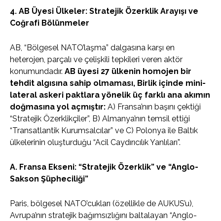
4. AB Üyesi Ülkeler: Stratejik Özerklik Arayışı ve
Coğrafi Bölünmeler
AB, “Bölgesel NATO’laşma” dalgasına karşı en
heterojen, parçalı ve çelişkili tepkileri veren aktör
konumundadır.
AB üyesi 27 ülkenin homojen bir
tehdit algısına sahip olmaması, Birlik içinde mini-
lateral askeri paktlara yönelik üç farklı ana akımın
doğmasına yol açmıştır:
A) Fransa’nın başını çektiği
“Stratejik Özerklikçiler”, B) Almanya’nın temsil ettiği
“Transatlantik Kurumsalcılar” ve C) Polonya ile Baltık
ülkelerinin oluşturduğu “Acil Caydırıcılık Yanlıları”.
A. Fransa Ekseni: “Stratejik Özerklik” ve “Anglo-
Sakson Şüpheciliği”
Paris, bölgesel NATO’cukları (özellikle de AUKUS’u),
Avrupa’nın stratejik bağımsızlığını baltalayan “Anglo-