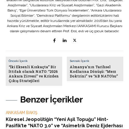
akademik dergilerde editörlük faaliyetlerinde bulunan Prof. Erol, “Bölgesel
Araştırmalar”, “Uluslararası Kriz ve Siyaset Araştırmaları”, “Gazi Akademik
Bakış”, “Ege Üniversitesi Türk Dünyası İncelemeleri”, “Ankara Uluslararası
Sosyal Bilimler”, “Demokrasi Platformu” dergilerinin editörlüklerini hali
hazırda yürütmekte, editör kurullarında yer almaktadır. 2016’dan bu yana
Ankara Kriz ve Siyaset Araştırmaları Merkezi (ANKASAM) Kurucu Başkanı
olarak çalışmalarını devam ettiren Prof. Erol, evli ve üç çocuk babasıdır.
Önceki İçerik
Sonraki İçerik
“İki Eksenli Kıskaçta” Bir
Almanya’nın Tarihsel
İttifak olarak NATO: “2026
Kodlarına Dönüşü: “Merz
Ankara Zirvesi” ve Krizden
Doktrini” ve “AB NATO’su”
Çıkış Stratejileri
Benzer İçerikler
ANKASAM BAKIŞ
Küresel Jeopolitiğin “Yeni Aşil Topuğu” Hint-
Pasifik’te “NATO 3.0” ve “Asimetrik Deniz Ejderhası