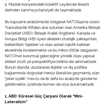
5. Madde bünyesindeki kolektif caydırıcılık ilkesini
derinden sarsma potansiyeli de taşımaktadır.
Bu kapsamlı analizimizde; bölgesel NATO’laşma süreci
Transatlantik ittifakın ana sütunları olan Amerika Birleşik
Devletleri (ABD), Birleşik Krallık (İngiltere), Kanada ve
Avrupa Birliği (AB) üyesi ülkelerin stratejik yaklaşımları,
beklentileri, tepkileri ve olası askeri-lojistik katkıları
ekseninde incelenmekte ve bu mikro-ittifak dalgasının
NATO’nun kurumsal geleceğine yönelik olası yapısal
etkileri 2026 yılı perspektifiyle birlikte ele alınmaktadır.
Bunun dışında, uluslararası ilişkiler ve dış politika
bağlamında doğrudan henüz literatüre geçmemiş olan
“joker üyelik” mevzu da ilk defa bu analizde gündeme
getirilmekte, üzerinde kısmen de olsa durulmaktadır.
1. ABD: Küresel Güç Çarpanı Olarak “Mini-
Lateralizm”