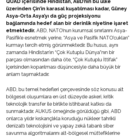
QUAD içerisinde Hindistan, ABD’nin bu ülke
üzerinden Çin’in karasal kuşatılması kadar, Güney
Asya-Orta Asya’yı da güç projeksiyonu
bağlamında hedef alan bir derinlik niyetine işaret
etmektedir.
ABD, NATO’nun kurumsal sınırlarını Asya-
Pasifik’e esnetmek yerine, “Asya ve Pasifik NATO’cukları”
kurmayı tercih etmiş görünmektedir. Bu husus, aynı
zamanda Hindistan’ın “Çok Kutuplu Dünya”nın bir
parçası olmasından daha öte, “Çok Kutuplu İttifak”
içerisinden koparılması düşüncesiyle daha büyük bir
anlam taşımaktadır.
ABD, bu temel hedefleri çerçevesinde söz konusu alt
bölgesel oluşumlara en üst düzeyde askeri, kritik
teknolojik transfer ile birlikte istihbarat katkısı da
sunmaktadır. AUKUS örneğinde görüldüğü gibi, ABD
onlarca yıldır kıskançlıkla koruduğu nükleer tahrikli
denizaltı teknolojisini ve yapay zekâ tabanlı siber
savunma algoritmalarını alt-bölgesel müttefiklerine