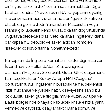
etkin dönüş ve böylece küresel sahnede yeniden lider
bir “siyasi-askeri aktör” olma fırsatı sunmaktadır. Diğer
taraftanLondra, 32 üyeli resmi NATO yapısının oybirliği
mekanizmasını, acil kriz anlarında bir “güvenlik zafiyeti”
olarak da görmektedir. Yunanistan, Macaristan veya
Fransa gibi ülkelerin kendi ulusal çıkarları doğrultusunda
uygulayabilecekleri olası veto kararları, İngiltere’yi daha
dar kapsamlı, ideolojik ve askeri açıdan homojen
“istekliler koalisyonlarına” yöneltmektedir.
Bu kapsamda İngiltere, komutasını üstlendiği, Baltıklar,
İskandinav ve Hollanda’dan 10 ülkeyi içinde
barındıran“Müşterek Seferberlik Gücü” (JEF) oluşumunu
tam teşekküllü bir “Kuzey Avrupa NATO’cuğuna”
dönüştürmüştür. İngiltere’nin buradaki temel beklentisi,
hızlı müdahale ve yüksek hazırlık seviyesine sahip bu
çok uluslu askeri güvenlik girişimiyle Kuzey Avrupa ve
Baltık bölgesinde ortaya çıkabilecek krizlere hızla yanıt
vermek ve caydırıcılık sağlamaktır. Daha somut ve