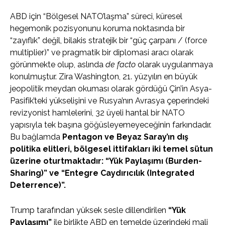
ABD için “Bölgesel NATO’laşma” süreci, küresel
hegemonik pozisyonunu koruma noktasında bir
“zayıflık” değil, bilakis stratejik bir “güç çarpanı / (force
multiplier)” ve pragmatik bir diplomasi aracı olarak
görünmekte olup, aslında
de facto
olarak uygulanmaya
konulmuştur. Zira Washington, 21. yüzyılın en büyük
jeopolitik meydan okuması olarak gördüğü Çin’in Asya-
Pasifik’teki yükselişini ve Rusya’nın Avrasya çeperindeki
revizyonist hamlelerini, 32 üyeli hantal bir NATO
yapısıyla tek başına göğüsleyemeyeceğinin farkındadır.
Bu bağlamda
Pentagon ve Beyaz Saray’ın dış
politika elitleri, bölgesel ittifakları iki temel sütun
üzerine oturtmaktadır: “Yük Paylaşımı (Burden-
Sharing)” ve “Entegre Caydırıcılık (Integrated
Deterrence)”.
Trump tarafından yüksek sesle dillendirilen
“Yük
Paylaşımı”
ile birlikte ABD en temelde üzerindeki mali