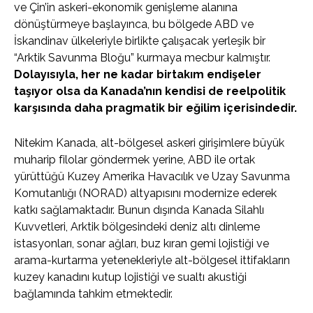
ve Çin’in askeri-ekonomik genişleme alanına
dönüştürmeye başlayınca, bu bölgede ABD ve
İskandinav ülkeleriyle birlikte çalışacak yerleşik bir
“Arktik Savunma Bloğu” kurmaya mecbur kalmıştır.
Dolayısıyla, her ne kadar birtakım endişeler
taşıyor olsa da Kanada’nın kendisi de reelpolitik
karşısında daha pragmatik bir eğilim içerisindedir.
Nitekim Kanada, alt-bölgesel askeri girişimlere büyük
muharip filolar göndermek yerine, ABD ile ortak
yürüttüğü Kuzey Amerika Havacılık ve Uzay Savunma
Komutanlığı (NORAD) altyapısını modernize ederek
katkı sağlamaktadır. Bunun dışında Kanada Silahlı
Kuvvetleri, Arktik bölgesindeki deniz altı dinleme
istasyonları, sonar ağları, buz kıran gemi lojistiği ve
arama-kurtarma yetenekleriyle alt-bölgesel ittifakların
kuzey kanadını kutup lojistiği ve sualtı akustiği
bağlamında tahkim etmektedir.