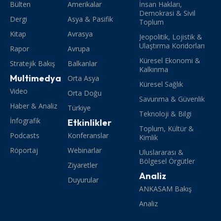
Bülten
Amerikalar
İnsan Hakları,
Demokrasi & Sivil
Dergi
Asya & Pasifik
Toplum
Kitap
Avrasya
Jeopolitik, Lojistik &
Ulaştırma Koridorları
Rapor
Avrupa
Küresel Ekonomi &
Stratejik Bakış
Balkanlar
Kalkınma
Multimedya
Orta Asya
Küresel Sağlık
Video
Orta Doğu
Savunma & Güvenlik
Haber & Analiz
Türkiye
Teknoloji & Bilgi
İnfografik
Etkinlikler
Toplum, Kültür &
Podcasts
Konferanslar
Kimlik
Röportaj
Webinarlar
Uluslararası &
Bölgesel Örgütler
Ziyaretler
Analiz
Duyurular
ANKASAM Bakış
Analiz