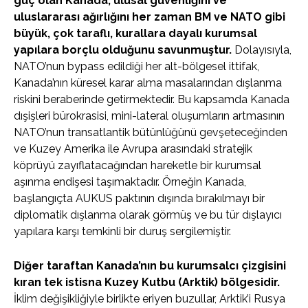
güç olan Kanada, ulusal güvenliğini ve
uluslararası ağırlığını her zaman BM ve NATO gibi
büyük, çok taraflı, kurallara dayalı kurumsal
yapılara borçlu olduğunu savunmuştur.
Dolayısıyla,
NATO’nun bypass edildiği her alt-bölgesel ittifak,
Kanada’nın küresel karar alma masalarından dışlanma
riskini beraberinde getirmektedir. Bu kapsamda Kanada
dışişleri bürokrasisi, mini-lateral oluşumların artmasının
NATO’nun transatlantik bütünlüğünü gevşeteceğinden
ve Kuzey Amerika ile Avrupa arasındaki stratejik
köprüyü zayıflatacağından hareketle bir kurumsal
aşınma endişesi taşımaktadır. Örneğin Kanada,
başlangıçta AUKUS paktının dışında bırakılmayı bir
diplomatik dışlanma olarak görmüş ve bu tür dışlayıcı
yapılara karşı temkinli bir duruş sergilemiştir.
Diğer taraftan Kanada’nın bu kurumsalcı çizgisini
kıran tek istisna Kuzey Kutbu (Arktik) bölgesidir.
İklim değişikliğiyle birlikte eriyen buzullar, Arktik’i Rusya