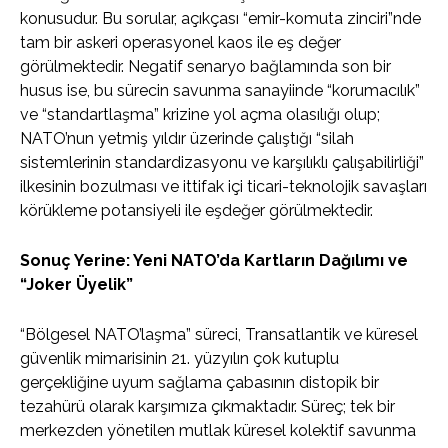
konusudur. Bu sorular, açıkçası “emir-komuta zinciri”nde
tam bir askeri operasyonel kaos ile eş değer
görülmektedir. Negatif senaryo bağlamında son bir
husus ise, bu sürecin savunma sanayiinde “korumacılık”
ve “standartlaşma” krizine yol açma olasılığı olup;
NATO’nun yetmiş yıldır üzerinde çalıştığı “silah
sistemlerinin standardizasyonu ve karşılıklı çalışabilirliği”
ilkesinin bozulması ve ittifak içi ticari-teknolojik savaşları
körükleme potansiyeli ile eşdeğer görülmektedir.
Sonuç Yerine: Yeni NATO’da Kartların Dağılımı ve
“Joker Üyelik”
“Bölgesel NATO’laşma” süreci, Transatlantik ve küresel
güvenlik mimarisinin 21. yüzyılın çok kutuplu
gerçekliğine uyum sağlama çabasının distopik bir
tezahürü olarak karşımıza çıkmaktadır. Süreç; tek bir
merkezden yönetilen mutlak küresel kolektif savunma