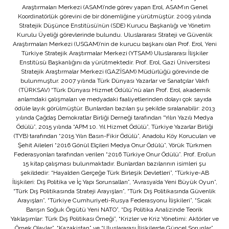
Araştırmaları Merkezi (ASAM)’nde görev yapan Erol, ASAM’ın Genel
Koordinatörlük görevini de bir dönemliğine yürütmüştür. 2009 yılında
Stratejik Düşünce Enstitüsü’nün (SDE) Kurucu Başkanlığı ve Yönetim
Kurulu Üyeliği görevlerinde bulundu. Uluslararası Strateji ve Güvenlik
Araştırmaları Merkezi (USGAM)’nin de kurucu başkanı olan Prof. Erol, Yeni
Türkiye Stratejik Araştırmalar Merkezi (YTSAM) Uluslararası İlişkiler
Enstitüsü Başkanlığını da yürütmektedir. Prof. Erol, Gazi Üniversitesi
Stratejik Araştırmalar Merkezi (GAZİSAM) Müdürlüğü görevinde de
bulunmuştur. 2007 yılında Türk Dünyası Yazarlar ve Sanatçılar Vakfı
(TÜRKSAV) “Türk Dünyası Hizmet Ödülü”nü alan Prof. Erol, akademik
anlamdaki çalışmaları ve medyadaki faaliyetlerinden dolayı çok sayıda
ödüle layık görülmüştür. Bunlardan bazıları şu şekilde sıralanabilir: 2013
yılında Çağdaş Demokratlar Birliği Derneği tarafından “Yılın Yazılı Medya
Ödülü”, 2015 yılında “APM 10. Yıl Hizmet Ödülü”, Türkiye Yazarlar Birliği
(TYB) tarafından “2015 Yılın Basın-Fikir Ödülü”, Anadolu Köy Korucuları ve
Şehit Aileleri “2016 Gönül Elçileri Medya Onur Ödülü”, Yörük Türkmen
Federasyonları tarafından verilen “2016 Türkiye Onur Ödülü”. Prof. Erol’un
15 kitap çalışması bulunmaktadır. Bunlardan bazılarının isimleri şu
şekildedir: “Hayalden Gerçeğe Türk Birleşik Devletleri”, “Türkiye-AB
İlişkileri: Dış Politika ve İç Yapı Sorunsalları”, “Avrasya’da Yeni Büyük Oyun”,
“Türk Dış Politikasında Strateji Arayışları”, “Türk Dış Politikasında Güvenlik
Arayışları”, “Türkiye Cumhuriyeti-Rusya Federasyonu İlişkileri”, “Sıcak
Barışın Soğuk Örgütü Yeni NATO”, “Dış Politika Analizinde Teorik
Yaklaşımlar: Türk Dış Politikası Örneği”, “Krizler ve Kriz Yönetimi: Aktörler ve
Örnek Olaylar”, “Kazakistan” ve “Uluslararası İlişkilerde Güncel Sorunlar”.