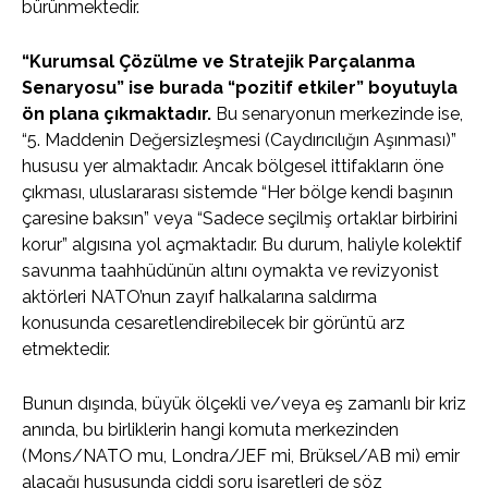
bürünmektedir.
“Kurumsal Çözülme ve Stratejik Parçalanma
Senaryosu” ise burada “pozitif etkiler” boyutuyla
ön plana çıkmaktadır.
Bu senaryonun merkezinde ise,
“5. Maddenin Değersizleşmesi (Caydırıcılığın Aşınması)”
hususu yer almaktadır. Ancak bölgesel ittifakların öne
çıkması, uluslararası sistemde “Her bölge kendi başının
çaresine baksın” veya “Sadece seçilmiş ortaklar birbirini
korur” algısına yol açmaktadır. Bu durum, haliyle kolektif
savunma taahhüdünün altını oymakta ve revizyonist
aktörleri NATO’nun zayıf halkalarına saldırma
konusunda cesaretlendirebilecek bir görüntü arz
etmektedir.
Bunun dışında, büyük ölçekli ve/veya eş zamanlı bir kriz
anında, bu birliklerin hangi komuta merkezinden
(Mons/NATO mu, Londra/JEF mi, Brüksel/AB mi) emir
alacağı hususunda ciddi soru işaretleri de söz