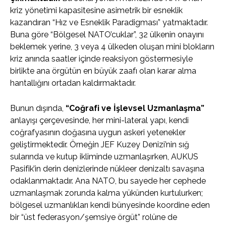
kriz yönetimi kapasitesine asimetrik bir esneklik
kazandıran “Hız ve Esneklik Paradigması” yatmaktadır.
Buna göre “Bölgesel NATO’cuklar”, 32 ülkenin onayını
beklemek yerine, 3 veya 4 ülkeden oluşan mini blokların
kriz anında saatler içinde reaksiyon göstermesiyle
birlikte ana örgütün en büyük zaafı olan karar alma
hantallığını ortadan kaldırmaktadır.
Bunun dışında,
“Coğrafi ve İşlevsel Uzmanlaşma”
anlayışı çerçevesinde, her mini-lateral yapı, kendi
coğrafyasının doğasına uygun askeri yetenekler
geliştirmektedir. Örneğin JEF Kuzey Denizi’nin sığ
sularında ve kutup ikliminde uzmanlaşırken, AUKUS
Pasifik’in derin denizlerinde nükleer denizaltı savaşına
odaklanmaktadır. Ana NATO, bu sayede her cephede
uzmanlaşmak zorunda kalma yükünden kurtulurken;
bölgesel uzmanlıkları kendi bünyesinde koordine eden
bir “üst federasyon/şemsiye örgüt” rolüne de