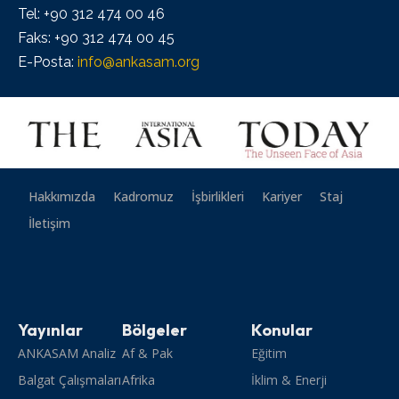
Tel: +90 312 474 00 46
Faks: +90 312 474 00 45
E-Posta:
info@ankasam.org
Hakkımızda
Kadromuz
İşbirlikleri
Kariyer
Staj
İletişim
Yayınlar
Bölgeler
Konular
ANKASAM Analiz
Af & Pak
Eğitim
Balgat Çalışmaları
Afrika
İklim & Enerji