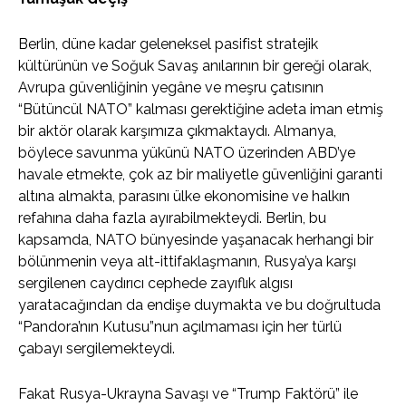
Berlin, düne kadar geleneksel pasifist stratejik
kültürünün ve Soğuk Savaş anılarının bir gereği olarak,
Avrupa güvenliğinin yegâne ve meşru çatısının
“Bütüncül NATO” kalması gerektiğine adeta iman etmiş
bir aktör olarak karşımıza çıkmaktaydı. Almanya,
böylece savunma yükünü NATO üzerinden ABD’ye
havale etmekte, çok az bir maliyetle güvenliğini garanti
altına almakta, parasını ülke ekonomisine ve halkın
refahına daha fazla ayırabilmekteydi. Berlin, bu
kapsamda, NATO bünyesinde yaşanacak herhangi bir
bölünmenin veya alt-ittifaklaşmanın, Rusya’ya karşı
sergilenen caydırıcı cephede zayıflık algısı
yaratacağından da endişe duymakta ve bu doğrultuda
“Pandora’nın Kutusu”nun açılmaması için her türlü
çabayı sergilemekteydi.
Fakat Rusya-Ukrayna Savaşı ve “Trump Faktörü” ile