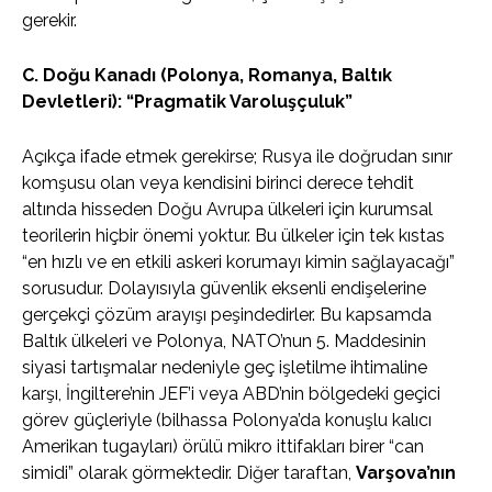
gerekir.
C. Doğu Kanadı (Polonya, Romanya, Baltık
Devletleri): “Pragmatik Varoluşçuluk”
Açıkça ifade etmek gerekirse; Rusya ile doğrudan sınır
komşusu olan veya kendisini birinci derece tehdit
altında hisseden Doğu Avrupa ülkeleri için kurumsal
teorilerin hiçbir önemi yoktur. Bu ülkeler için tek kıstas
“en hızlı ve en etkili askeri korumayı kimin sağlayacağı”
sorusudur. Dolayısıyla güvenlik eksenli endişelerine
gerçekçi çözüm arayışı peşindedirler. Bu kapsamda
Baltık ülkeleri ve Polonya, NATO’nun 5. Maddesinin
siyasi tartışmalar nedeniyle geç işletilme ihtimaline
karşı, İngiltere’nin JEF’i veya ABD’nin bölgedeki geçici
görev güçleriyle (bilhassa Polonya’da konuşlu kalıcı
Amerikan tugayları) örülü mikro ittifakları birer “can
simidi” olarak görmektedir. Diğer taraftan,
Varşova’nın