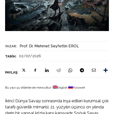
Prof. Dr. Mehmet Seyfettin EROL
YAZAR:
02/07/2026
TARIH:
PAYLAŞ:
Bu yazı şu dillerde de mevcuttur:
English
Русский
İkinci Dünya Savaşı sonrasında inşa edilen kurumsal çok
taraflı güvenlik mimarisi, 21. yüzyılın üçüncü on yılında
derin bir yapısal krizle karşı karşıyadır. Soğuk Savaş