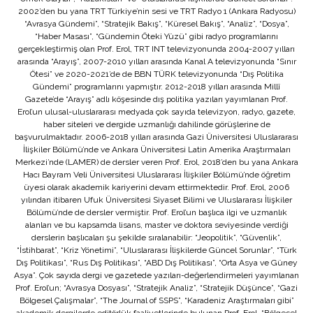
2002’den bu yana TRT Türkiye’nin sesi ve TRT Radyo 1 (Ankara Radyosu)
“Avrasya Gündemi”, “Stratejik Bakış”, “Küresel Bakış”, “Analiz”, “Dosya”,
“Haber Masası”, “Gündemin Öteki Yüzü” gibi radyo programlarını
gerçekleştirmiş olan Prof. Erol, TRT INT televizyonunda 2004-2007 yılları
arasında “Arayış”, 2007-2010 yılları arasında Kanal A televizyonunda “Sınır
Ötesi” ve 2020-2021’de de BBN TÜRK televizyonunda “Dış Politika
Gündemi” programlarını yapmıştır. 2012-2018 yılları arasında Millî
Gazete’de “Arayış” adlı köşesinde dış politika yazıları yayımlanan Prof.
Erol’un ulusal-uluslararası medyada çok sayıda televizyon, radyo, gazete,
haber siteleri ve dergide uzmanlığı dahilinde görüşlerine de
başvurulmaktadır. 2006-2018 yılları arasında Gazi Üniversitesi Uluslararası
İlişkiler Bölümü’nde ve Ankara Üniversitesi Latin Amerika Araştırmaları
Merkezi’nde (LAMER) de dersler veren Prof. Erol, 2018’den bu yana Ankara
Hacı Bayram Veli Üniversitesi Uluslararası İlişkiler Bölümü’nde öğretim
üyesi olarak akademik kariyerini devam ettirmektedir. Prof. Erol, 2006
yılından itibaren Ufuk Üniversitesi Siyaset Bilimi ve Uluslararası İlişkiler
Bölümü’nde de dersler vermiştir. Prof. Erol’un başlıca ilgi ve uzmanlık
alanları ve bu kapsamda lisans, master ve doktora seviyesinde verdiği
derslerin başlıcaları şu şekilde sıralanabilir: “Jeopolitik”, “Güvenlik”,
“İstihbarat”, “Kriz Yönetimi”, “Uluslararası İlişkilerde Güncel Sorunlar”, “Türk
Dış Politikası”, “Rus Dış Politikası”, “ABD Dış Politikası”, “Orta Asya ve Güney
Asya”. Çok sayıda dergi ve gazetede yazıları-değerlendirmeleri yayımlanan
Prof. Erol’un; “Avrasya Dosyası”, “Stratejik Analiz”, “Stratejik Düşünce”, “Gazi
Bölgesel Çalışmalar”, “The Journal of SSPS”, “Karadeniz Araştırmaları gibi”