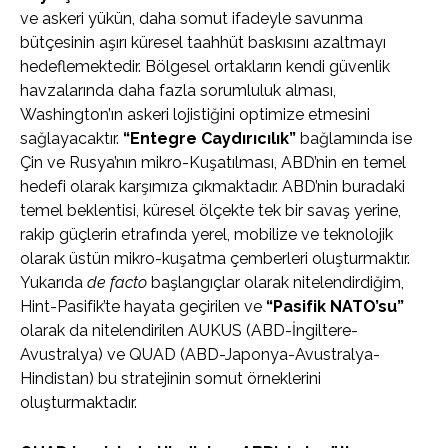
ve askeri yükün, daha somut ifadeyle savunma
bütçesinin aşırı küresel taahhüt baskısını azaltmayı
hedeflemektedir. Bölgesel ortakların kendi güvenlik
havzalarında daha fazla sorumluluk alması,
Washington’ın askeri lojistiğini optimize etmesini
sağlayacaktır.
“Entegre Caydırıcılık”
bağlamında ise
Çin ve Rusya’nın mikro-Kuşatılması, ABD’nin en temel
hedefi olarak karşımıza çıkmaktadır. ABD’nin buradaki
temel beklentisi, küresel ölçekte tek bir savaş yerine,
rakip güçlerin etrafında yerel, mobilize ve teknolojik
olarak üstün mikro-kuşatma çemberleri oluşturmaktır.
Yukarıda
de facto
başlangıçlar olarak nitelendirdiğim,
Hint-Pasifik’te hayata geçirilen ve
“Pasifik NATO’su”
olarak da nitelendirilen AUKUS (ABD-İngiltere-
Avustralya) ve QUAD (ABD-Japonya-Avustralya-
Hindistan) bu stratejinin somut örneklerini
oluşturmaktadır.