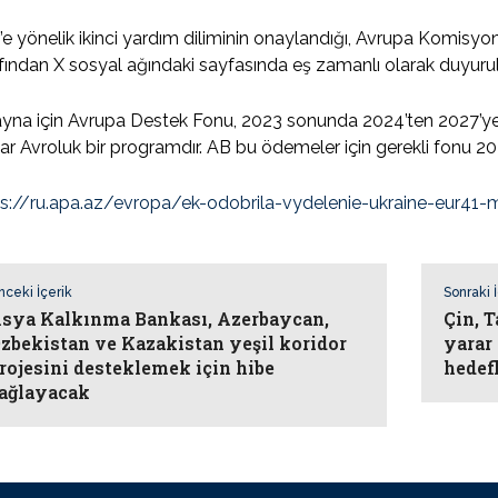
’e yönelik ikinci yardım diliminin onaylandığı, Avrupa Komisy
fından X sosyal ağındaki sayfasında eş zamanlı olarak duyuru
ayna için Avrupa Destek Fonu, 2023 sonunda 2024’ten 2027’y
ar Avroluk bir programdır. AB bu ödemeler için gerekli fonu 20
ps://ru.apa.az/evropa/ek-odobrila-vydelenie-ukraine-eur41
nceki İçerik
Sonraki 
sya Kalkınma Bankası, Azerbaycan,
Çin, T
zbekistan ve Kazakistan yeşil koridor
yarar 
rojesini desteklemek için hibe
hedef
ağlayacak