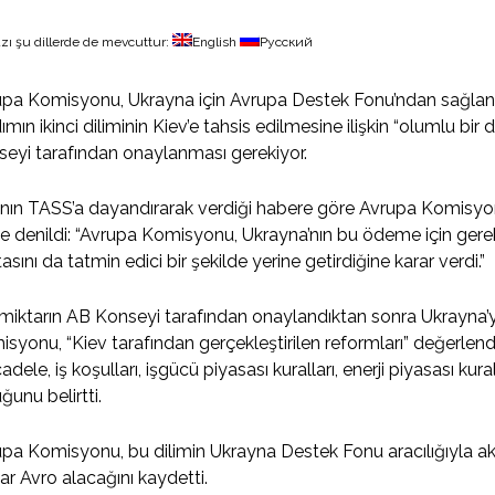
zı şu dillerde de mevcuttur:
English
Русский
pa Komisyonu, Ukrayna için Avrupa Destek Fonu’ndan sağlana
ımın ikinci diliminin Kiev’e tahsis edilmesine ilişkin “olumlu bi
eyi tarafından onaylanması gerekiyor.
nın TASS’a dayandırarak verdiği habere göre Avrupa Komisyo
e denildi: “Avrupa Komisyonu, Ukrayna’nın bu ödeme için gerek
asını da tatmin edici bir şekilde yerine getirdiğine karar verdi.”
miktarın AB Konseyi tarafından onaylandıktan sonra Ukrayna’
syonu, “Kiev tarafından gerçekleştirilen reformları” değerlendir
dele, iş koşulları, işgücü piyasası kuralları, enerji piyasası kural
ğunu belirtti.
pa Komisyonu, bu dilimin Ukrayna Destek Fonu aracılığıyla akt
ar Avro alacağını kaydetti.