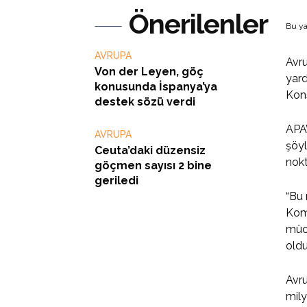
Önerilenler
Bu ya
AVRUPA
Avru
Von der Leyen, göç
yard
konusunda İspanya’ya
Kons
destek sözü verdi
APA’
AVRUPA
şöyl
Ceuta’daki düzensiz
nokt
göçmen sayısı 2 bine
geriledi
“Bu 
Komi
müca
oldu
Avru
mily