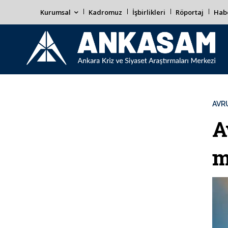
Kurumsal
Kadromuz
İşbirlikleri
Röportaj
Habe
AVR
A
m