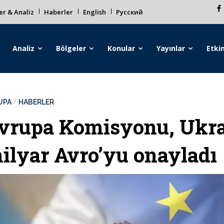
r & Analiz
Haberler
English
Русский
Analiz
Bölgeler
Konular
Yayınlar
Etkin
UPA
HABERLER
vrupa Komisyonu, Ukray
ilyar Avro’yu onayladı