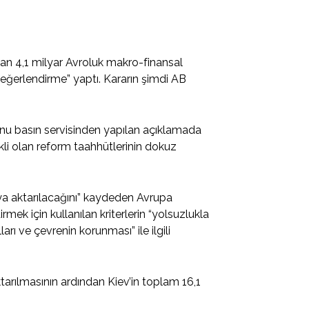
n 4,1 milyar Avroluk makro-finansal
r değerlendirme” yaptı. Kararın şimdi AB
nu basın servisinden yapılan açıklamada
li olan reform taahhütlerinin dokuz
ya aktarılacağını” kaydeden Avrupa
mek için kullanılan kriterlerin “yolsuzlukla
ları ve çevrenin korunması” ile ilgili
arılmasının ardından Kiev’in toplam 16,1