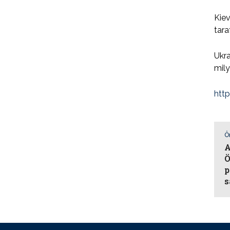
Kiev
tara
Ukr
mily
htt
Ö
A
Ö
p
s