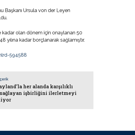
onu Başkanı Ursula von der Leyen
ldu.
e kadar olan dönem için onaylanan 50
48 yılına kadar borçlanarak sağlamıştır.
-mlrd-594588
İçerik
ayland’la her alanda karşılıklı
sağlayan işbirliğini ilerletmeyi
liyor