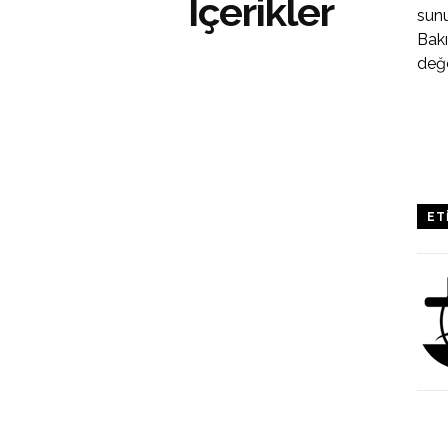
İçerikler
sunu
Bakı
değe
ET