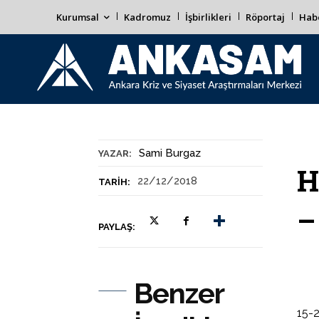
Kurumsal
Kadromuz
İşbirlikleri
Röportaj
Habe
Sami Burgaz
YAZAR:
H
22/12/2018
TARIH:
–
PAYLAŞ:
Benzer
15-2