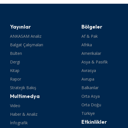
Yayınlar
Bölgeler
ANKASAM Analiz
Af & Pak
Balgat Çalışmaları
Afrika
Bülten
Amerikalar
Dergi
Asya & Pasifik
Kitap
Avrasya
Rapor
Avrupa
Stratejik Bakış
Balkanlar
Multimedya
Orta Asya
Orta Doğu
Video
Türkiye
Haber & Analiz
Etkinlikler
İnfografik