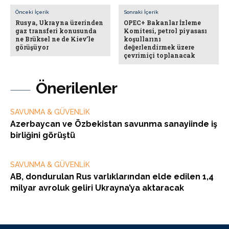
Önceki İçerik
Sonraki İçerik
Rusya, Ukrayna üzerinden
OPEC+ Bakanlar İzleme
gaz transferi konusunda
Komitesi, petrol piyasası
ne Brüksel ne de Kiev’le
koşullarını
görüşüyor
değerlendirmek üzere
çevrimiçi toplanacak
Önerilenler
SAVUNMA & GÜVENLİK
Azerbaycan ve Özbekistan savunma sanayiinde iş
birliğini görüştü
SAVUNMA & GÜVENLİK
AB, dondurulan Rus varlıklarından elde edilen 1,4
milyar avroluk geliri Ukrayna’ya aktaracak