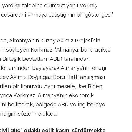
h yardımı talebine olumsuz yanıt vermiş
cesaretini kırmaya çalıştığının bir göstergesi.”
nde, Almanya’nın Kuzey Akım 2 Projesi’nin
ini söyleyen Korkmaz, “Almanya, bunu açıkça
 Birleşik Devletleri (ABD) tarafından
p döneminden başlayarak Almanya’nın enerji
uzey Akım 2 Doğalgaz Boru Hattı anlaşması
rilen bir konuydu. Aynı mesele, Joe Biden
Ayrıca Korkmaz, Almanya’nın ekonomik
ini belirterek, bölgede ABD ve İngiltere’ye
ndığını sözlerine ekledi.
sivil güç” odaklı politikasını sürdürmekte