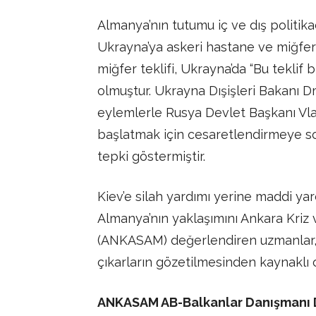
Almanya’nın tutumu iç ve dış politik
Ukrayna’ya askeri hastane ve miğfer 
miğfer teklifi, Ukrayna’da “Bu teklif
olmuştur. Ukrayna Dışişleri Bakanı D
eylemlerle Rusya Devlet Başkanı Vladi
başlatmak için cesaretlendirmeye son
tepki göstermiştir.
Kiev’e silah yardımı yerine maddi ya
Almanya’nın yaklaşımını Ankara Kriz 
(ANKASAM) değerlendiren uzmanlar,
çıkarların gözetilmesinden kaynaklı o
ANKASAM AB-Balkanlar Danışmanı D