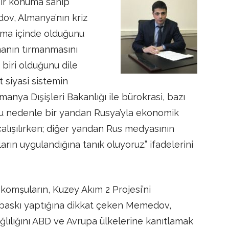
bir konuma sahip
ov, Almanya’nın kriz
şma içinde olduğunu
manın tırmanmasını
biri olduğunu dile
 siyasi sistemin
anya Dışişleri Bakanlığı ile bürokrasi, bazı
 Bu nedenle bir yandan Rusya’yla ekonomik
 çalışılırken; diğer yandan Rus medyasının
aların uygulandığına tanık oluyoruz.” ifadelerini
komşuların, Kuzey Akım 2 Projesi’ni
askı yaptığına dikkat çeken Memedov,
lılığını ABD ve Avrupa ülkelerine kanıtlamak