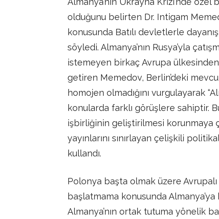
Almanya’nın Ukrayna Krizi’nde özel 
olduğunu belirten Dr. Intigam Memed
konusunda Batılı devletlerle dayanı
söyledi. Almanya’nın Rusya’yla çatış
istemeyen birkaç Avrupa ülkesinden 
getiren Memedov, Berlin’deki mevcut
homojen olmadığını vurgulayarak “Alm
konularda farklı görüşlere sahiptir.
işbirliğinin geliştirilmesi korunmaya
yayınlarını sınırlayan çelişkili politik
kullandı.
Polonya başta olmak üzere Avrupalı 
başlatmama konusunda Almanya’ya b
Almanya’nın ortak tutuma yönelik bağ