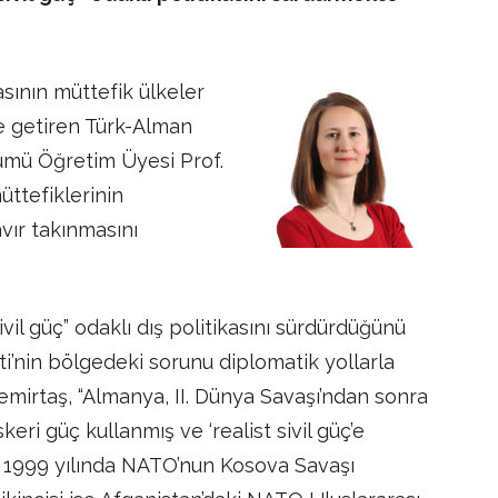
sının müttefik ülkeler
le getiren Türk-Alman
ölümü Öğretim Üyesi Prof.
üttefiklerinin
avır takınmasını
ivil güç” odaklı dış politikasını sürdürdüğünü
i’nin bölgedeki sorunu diplomatik yollarla
Demirtaş, “Almanya, II. Dünya Savaşı’ndan sonra
keri güç kullanmış ve ‘realist sivil güç’e
i, 1999 yılında NATO’nun Kosova Savaşı