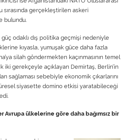
ikincisi ise Afganistan’daki NATO Uluslararası
sırasında gerçekleştirilen askeri
e bulundu.
 güç odaklı dış politika geçmişi nedeniyle
iklerine kıyasla, yumuşak güce daha fazla
rayna’ya silah göndermekten kaçınmasının temel
k iki gerekçeyle açıklayan Demirtaş, Berlin’in
a’dan sağlaması sebebiyle ekonomik çıkarlarını
üresel siyasette domino etkisi yaratabileceği
edi.
r Avrupa ülkelerine göre daha bağımsız bir