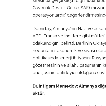
sırasında gerçekleştirdiği müdahale, 
Güvenlik Destek Gücü (ISAF) misyonu 
operasyonlardır.” değerlendirmesind
Demirtaş, Almanya’nın Nazi ve askeri
ABD, Fransa ve İngiltere gibi müttef
odaklandığını belirtti. Berlin’in Uk
nedenlerini ekonomik ve siyasi olara
politikasında, enerji ihtiyacını Rusy
gözetmesinin ve silahlı çatışmanın k
endişesinin belirleyici olduğunu söyl
Dr. Intigam Memedov: Almanya diğe
aktör.