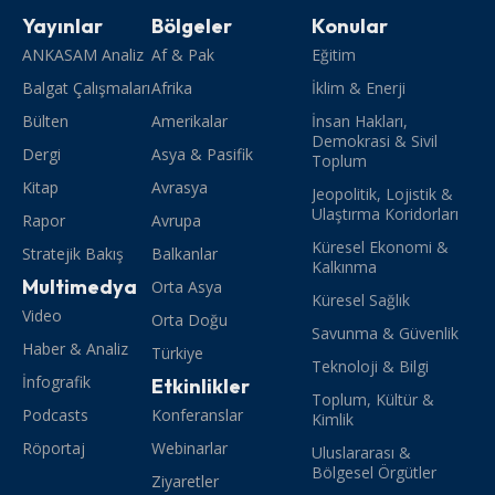
Yayınlar
Bölgeler
Konular
ANKASAM Analiz
Af & Pak
Eğitim
Balgat Çalışmaları
Afrika
İklim & Enerji
Bülten
Amerikalar
İnsan Hakları,
Demokrasi & Sivil
Dergi
Asya & Pasifik
Toplum
Kitap
Avrasya
Jeopolitik, Lojistik &
Ulaştırma Koridorları
Rapor
Avrupa
Küresel Ekonomi &
Stratejik Bakış
Balkanlar
Kalkınma
Multimedya
Orta Asya
Küresel Sağlık
Video
Orta Doğu
Savunma & Güvenlik
Haber & Analiz
Türkiye
Teknoloji & Bilgi
İnfografik
Etkinlikler
Toplum, Kültür &
Podcasts
Konferanslar
Kimlik
Röportaj
Webinarlar
Uluslararası &
Bölgesel Örgütler
Ziyaretler