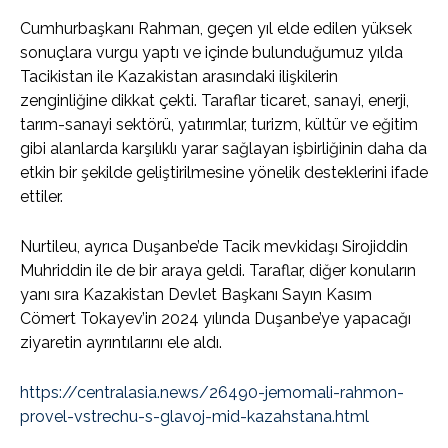
Cumhurbaşkanı Rahman, geçen yıl elde edilen yüksek
sonuçlara vurgu yaptı ve içinde bulunduğumuz yılda
Tacikistan ile Kazakistan arasındaki ilişkilerin
zenginliğine dikkat çekti. Taraflar ticaret, sanayi, enerji,
tarım-sanayi sektörü, yatırımlar, turizm, kültür ve eğitim
gibi alanlarda karşılıklı yarar sağlayan işbirliğinin daha da
etkin bir şekilde geliştirilmesine yönelik desteklerini ifade
ettiler.
Nurtileu, ayrıca Duşanbe’de Tacik mevkidaşı Sirojiddin
Muhriddin ile de bir araya geldi. Taraflar, diğer konuların
yanı sıra Kazakistan Devlet Başkanı Sayın Kasım
Cömert Tokayev’in 2024 yılında Duşanbe’ye yapacağı
ziyaretin ayrıntılarını ele aldı.
https://centralasia.news/26490-jemomali-rahmon-
provel-vstrechu-s-glavoj-mid-kazahstana.html