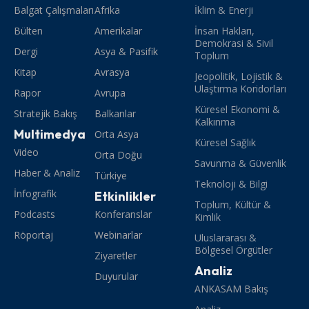
Balgat Çalışmaları
Afrika
İklim & Enerji
Bülten
Amerikalar
İnsan Hakları,
Demokrasi & Sivil
Dergi
Asya & Pasifik
Toplum
Kitap
Avrasya
Jeopolitik, Lojistik &
Ulaştırma Koridorları
Rapor
Avrupa
Küresel Ekonomi &
Stratejik Bakış
Balkanlar
Kalkınma
Multimedya
Orta Asya
Küresel Sağlık
Video
Orta Doğu
Savunma & Güvenlik
Haber & Analiz
Türkiye
Teknoloji & Bilgi
İnfografik
Etkinlikler
Toplum, Kültür &
Podcasts
Konferanslar
Kimlik
Röportaj
Webinarlar
Uluslararası &
Bölgesel Örgütler
Ziyaretler
Analiz
Duyurular
ANKASAM Bakış