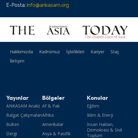
E-Posta:
info@ankasam.org
Hakkımızda
Kadromuz
İşbirlikleri
Kariyer
Staj
İletişim
Yayınlar
Bölgeler
Konular
ANKASAM Analiz
Af & Pak
Eğitim
Balgat Çalışmaları
Afrika
İklim & Enerji
Bülten
Amerikalar
İnsan Hakları,
Demokrasi & Sivil
Dergi
Asya & Pasifik
Toplum