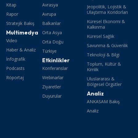
Kitap
Avrasya
Jeopolitik, Lojistik &
Ulaştırma Koridorları
Rapor
Avrupa
Küresel Ekonomi &
Stratejik Bakış
Balkanlar
Kalkınma
Multimedya
Orta Asya
Küresel Sağlık
Video
Orta Doğu
Savunma & Güvenlik
Haber & Analiz
Türkiye
Teknoloji & Bilgi
İnfografik
Etkinlikler
Toplum, Kültür &
Podcasts
Konferanslar
Kimlik
Röportaj
Webinarlar
Uluslararası &
Bölgesel Örgütler
Ziyaretler
Analiz
Duyurular
ANKASAM Bakış
Analiz