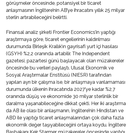
görüşmeler öncesinde, potansiyel bir ticaret
anlaşmasının İngiltere’nin AB’ye ihracatını yıllık 25 milyar
sterlin artırabileceğini belirtti.
Finansal analiz şirketi Frontier Economics’in yaptığı
araştırmaya göre, ticaret engellerinin kaldırılması
durumunda Birleşik Krallık’ın gayrisafi yurt içi hasılası
(GSYH) %2,2 oranında artabilir. The Independent
gazetesi, pazartesi günü başlayacak olan müzakereler
öncesinde bu verileri paylaştı. Ulusal Ekonomik ve
Sosyal Araştırmalar Enstitüsü (NIESR) tarafından
yapılan ayrı bir çalışma ise, bir anlaşmaya varılamaması
durumunda ülkenin ihracatında 2027’ye kadar %2,7
oranında düşüş ve ekonomide 30 milyar sterlinlik bir
daralma yaşanabileceğine dikkat çekti. Her iki araştırma
da AB ile olası bir anlaşmanın, İngiltere’nin Hindistan ve
ABD ile yaptığı ticaret anlaşmalarından çok daha fazla
ekonomik değer taşıyabileceğini ortaya koydu. İngiltere
Başbakanı Keir Starmer, müzakereler öncesinde yaptığı