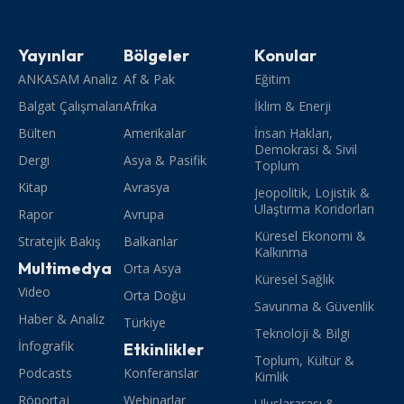
Yayınlar
Bölgeler
Konular
ANKASAM Analiz
Af & Pak
Eğitim
Balgat Çalışmaları
Afrika
İklim & Enerji
Bülten
Amerikalar
İnsan Hakları,
Demokrasi & Sivil
Dergi
Asya & Pasifik
Toplum
Kitap
Avrasya
Jeopolitik, Lojistik &
Ulaştırma Koridorları
Rapor
Avrupa
Küresel Ekonomi &
Stratejik Bakış
Balkanlar
Kalkınma
Multimedya
Orta Asya
Küresel Sağlık
Video
Orta Doğu
Savunma & Güvenlik
Haber & Analiz
Türkiye
Teknoloji & Bilgi
İnfografik
Etkinlikler
Toplum, Kültür &
Podcasts
Konferanslar
Kimlik
Röportaj
Webinarlar
Uluslararası &